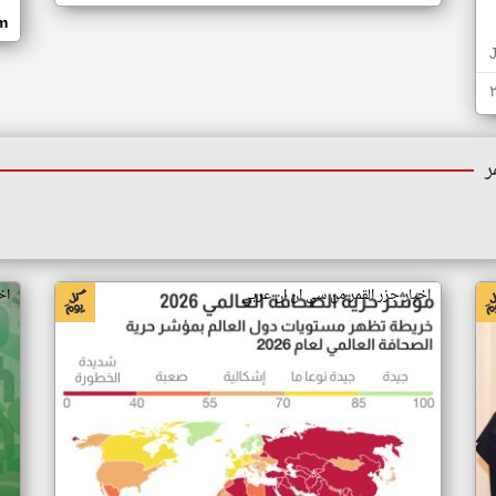
om
ر
اخبار جزر القمر من سي ان ان عربي
اخ