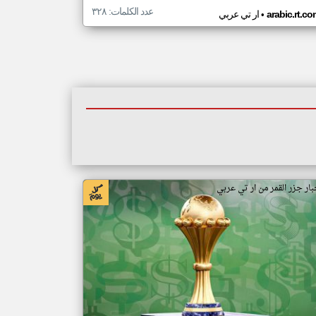
عدد الكلمات: ٣٢٨
•
arabic.rt.c
ار تي عربي
بار جزر القمر من ار تي عربي