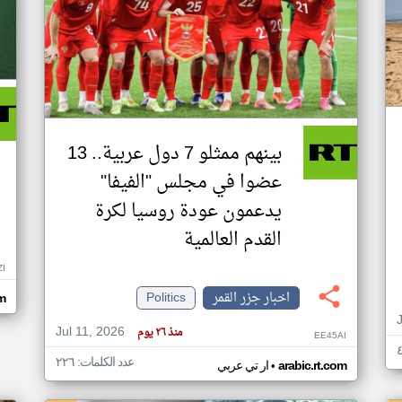
بينهم ممثلو 7 دول عربية.. 13
عضوا في مجلس "الفيفا"
يدعمون عودة روسيا لكرة
القدم العالمية
ZI
اخبار جزر القمر
Politics
om
Jul 11, 2026
منذ ٢٦ يوم
EE45AI
عدد الكلمات: ٢٢٦
•
arabic.rt.com
ار تي عربي