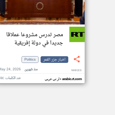
مصر تدرس مشروعا عملاقا
جديدا في دولة إفريقية
اخبار جزر القمر
Politics
May 24, 2026
منذ شهرين
NH91ES
عدد الكلمات: ٢٥٤
•
arabic.rt.com
ار تي عربي