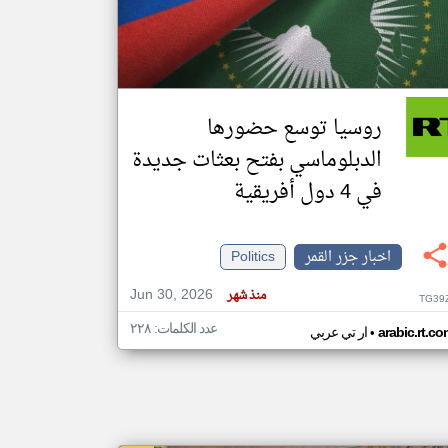
klyoum.com
تغيير الدولة
مصادر الأخبار من جزر القمر
روسيا توسع حضورها
اخبار جزر القمر على مدار الساعة
الدبلوماسي بفتح بعثات جديدة
أهم اخبار جزر القمر العاجلة والمباشرة
في 4 دول أفريقية
اخبار جزر القمر
Politics
Jun 30, 2026
منذ شهر
TG39
عدد الكلمات: ٢٢٨
•
arabic.rt.c
ار تي عربي