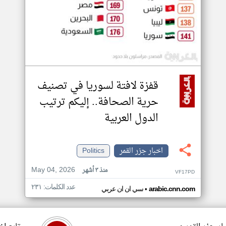
قفزة لافتة لسوريا في تصنيف
حرية الصحافة.. إليكم ترتيب
الدول العربية
اخبار جزر القمر
Politics
May 04, 2026
منذ ٣ أشهر
VF17PD
عدد الكلمات: ٢٣١
•
arabic.cnn.com
سي ان ان عربي