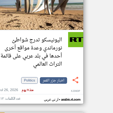
تعبر
المقالات
الموجوده
هنا عن
وجهة
اليونيسكو تدرج شواطئ
نظر
كاتبيها.
نورماندي وعدة مواقع أخرى
أحدها في بلد عربي على قائمة
التراث العالمي
اخبار جزر القمر
Politics
Jul 26, 2026
منذ ١١ يوم
XJ39DF
عدد الكلمات: ٤١٢
•
arabic.rt.com
ار تي عربي