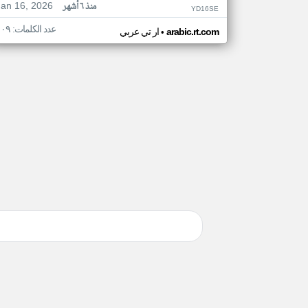
Jan 16, 2026
منذ ٦ أشهر
YD16SE
عدد الكلمات: ١٠٩
•
arabic.rt.com
ار تي عربي