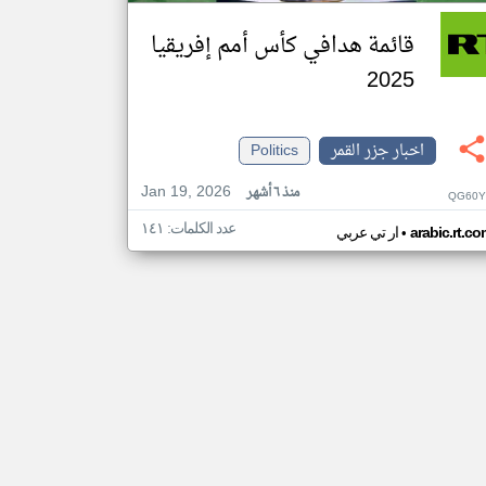
قائمة هدافي كأس أمم إفريقيا
2025
اخبار جزر القمر
Politics
Jan 19, 2026
منذ ٦ أشهر
QG60Y
عدد الكلمات: ١٤١
•
arabic.rt.c
ار تي عربي