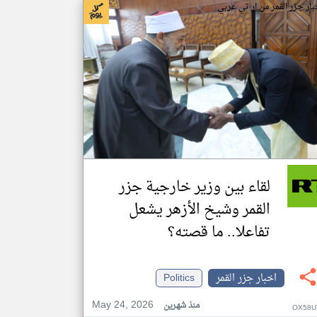
بار جزر القمر من ار تي عربي
لقاء بين وزير خارجية جزر
القمر وشيخ الأزهر يشعل
تفاعلا.. ما قصته؟
اخبار جزر القمر
Politics
May 24, 2026
منذ شهرين
OX58U