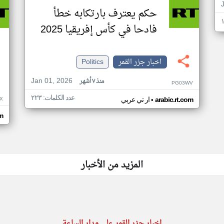
حكم يعترف بارتكابه خطأ
فادحا في كأس إفريقيا 2025
اخبار جزر القمر
Politics
Jan 01, 2026
منذ ٧ أشهر
PG03WV
عدد الكلمات: ٢٢٣
•
X
arabic.rt.com
ار تي عربي
om
المزيد من الأخبار
اخبار جزر القمر على مدار الساعة