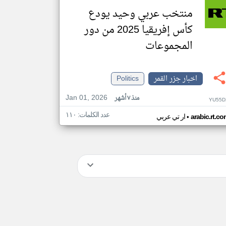
منتخب عربي وحيد يودع
كأس إفريقيا 2025 من دور
المجموعات
اخبار جزر القمر
Politics
Jan 01, 2026
منذ ٧ أشهر
YU55D
عدد الكلمات: ١١٠
•
arabic.rt.c
ار تي عربي