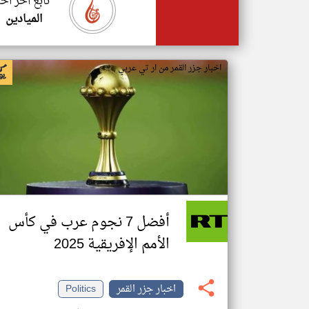
تابع اخر اخب
الميادين
اخبار جزر القمر من ار تي عربي
أفضل 7 نجوم عرب في كأس
الأمم الإفريقية 2025
اخبار جزر القمر
Politics