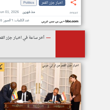
اخبار جزر القمر
Politics
Jun 01, 2026
منذ شهرين
PF63IT
عدد الكلمات: ٦ الصور: ٢٥
•
bbc.com
بي بي سي عربي
أخر ساعة في اخبار جزر القم
اخبار جزر القمر من ار تي عربي