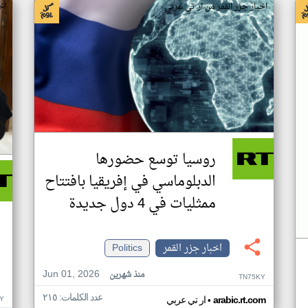
اخبار جزر القمر من ار تي عربي
اخ
روسيا توسع حضورها
الدبلوماسي في إفريقيا بافتتاح
ممثليات في 4 دول جديدة
اخبار جزر القمر
Politics
Jun 01, 2026
منذ شهرين
TN75KY
عدد الكلمات: ٢١٥
•
Y
arabic.rt.com
ار تي عربي