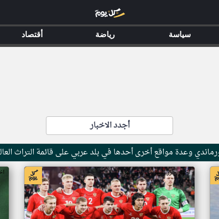
سياسة
رياضة
أقتصاد
أجدد الاخبار
ماندي وعدة مواقع أخرى أحدها في بلد عربي على قائمة التراث العال
اخبار جزر القمر من ار تي عربي
اخ