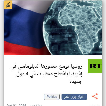
روسيا توسع حضورها الدبلوماسي في
إفريقيا بافتتاح ممثليات في 4 دول
جديدة
اخبار جزر القمر
Politics
Jun 01, 2026