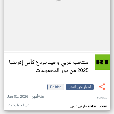
منتخب عربي وحيد يودع كأس إفريقيا
2025 من دور المجموعات
اخبار جزر القمر
Politics
Jan 01, 2026
منذ ٧ أشهر
YU55DX
عدد الكلمات: ١١٠
•
arabic.rt.com
ار تي عربي