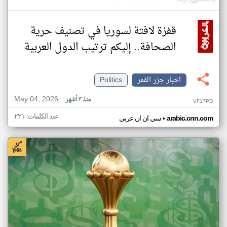
قفزة لافتة لسوريا في تصنيف حرية
الصحافة.. إليكم ترتيب الدول العربية
اخبار جزر القمر
Politics
May 04, 2026
منذ ٣ أشهر
VF17PD
عدد الكلمات: ٢٣١
•
arabic.cnn.com
سي ان ان عربي