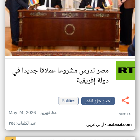
مصر تدرس مشروعا عملاقا جديدا في
دولة إفريقية
اخبار جزر القمر
Politics
May 24, 2026
منذ شهرين
NH91ES
عدد الكلمات: ٢٥٤
•
arabic.rt.com
ار تي عربي