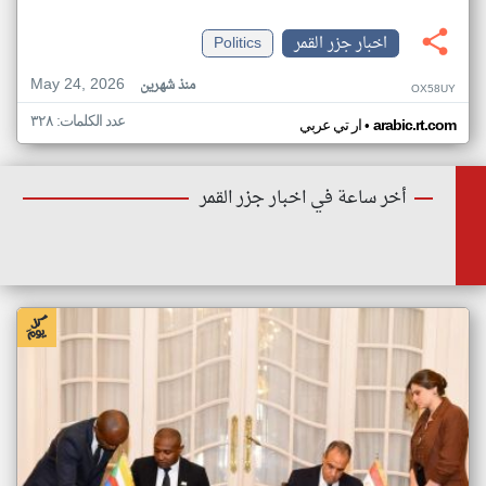
اخبار جزر القمر
Politics
May 24, 2026
منذ شهرين
OX58UY
عدد الكلمات: ٣٢٨
•
arabic.rt.com
ار تي عربي
أخر ساعة في اخبار جزر القمر