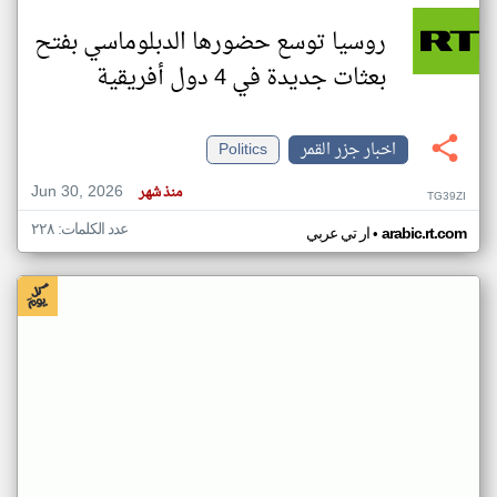
روسيا توسع حضورها الدبلوماسي بفتح
بعثات جديدة في 4 دول أفريقية
اخبار جزر القمر
Politics
Jun 30, 2026
منذ شهر
TG39ZI
عدد الكلمات: ٢٢٨
•
arabic.rt.com
ار تي عربي