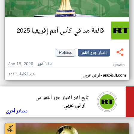
قائمة هدافي كأس أمم إفريقيا 2025
اخبار جزر القمر
Politics
Jan 19, 2026
منذ ٦ أشهر
QG60YL
عدد الكلمات: ١٤١
•
arabic.rt.com
ار تي عربي
تابع اخر اخبار جزر القمر من
ار تي عربي
مصادر أخرى