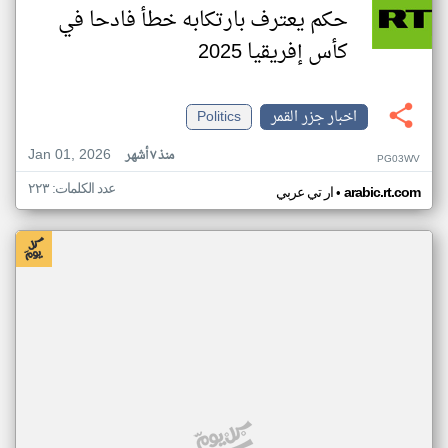
حكم يعترف بارتكابه خطأ فادحا في
كأس إفريقيا 2025
اخبار جزر القمر
Politics
Jan 01, 2026
منذ ٧ أشهر
PG03WV
عدد الكلمات: ٢٢٣
•
arabic.rt.com
ار تي عربي