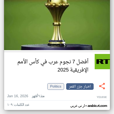
أفضل 7 نجوم عرب في كأس الأمم
الإفريقية 2025
اخبار جزر القمر
Politics
Jan 16, 2026
منذ ٦ أشهر
YD16SE
عدد الكلمات: ١٠٩
•
arabic.rt.com
ار تي عربي