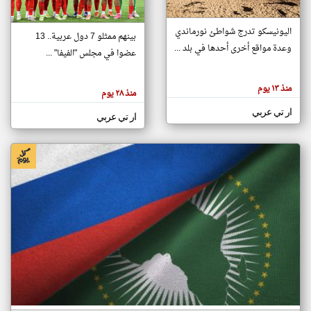
اليونيسكو تدرج شواطئ نورماندي
بينهم ممثلو 7 دول عربية.. 13
klyoum.com
وعدة مواقع أخرى أحدها في بلد ...
تغيير الدولة
عضوا في مجلس "الفيفا" ...
تعبر
مصادر الأخبار من جزر القمر
المقالات
الموجوده
اخبار جزر القمر على مدار الساعة
منذ ١٣ يوم
هنا عن
منذ ٢٨ يوم
وجهة
نظر
أهم اخبار جزر القمر العاجلة والمباشرة
ار تي عربي
كاتبيها.
ار تي عربي