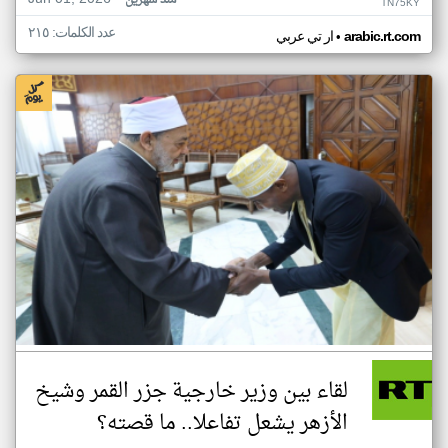
منذ شهرين
TN75KY
عدد الكلمات: ٢١٥
•
arabic.rt.com
ار تي عربي
لقاء بين وزير خارجية جزر القمر وشيخ
الأزهر يشعل تفاعلا.. ما قصته؟