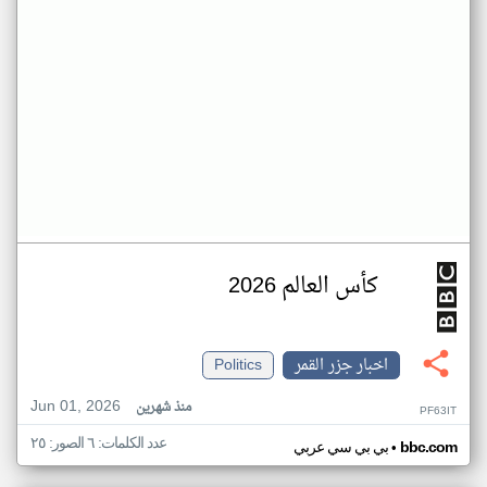
كأس العالم 2026
اخبار جزر القمر
Politics
Jun 01, 2026
منذ شهرين
PF63IT
عدد الكلمات: ٦ الصور: ٢٥
•
bbc.com
بي بي سي عربي