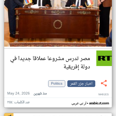
مصر تدرس مشروعا عملاقا جديدا في
دولة إفريقية
اخبار جزر القمر
Politics
May 24, 2026
منذ شهرين
NH91ES
عدد الكلمات: ٢٥٤
•
arabic.rt.com
ار تي عربي