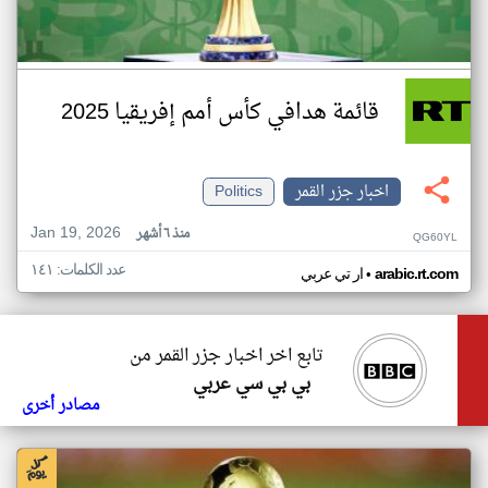
قائمة هدافي كأس أمم إفريقيا 2025
اخبار جزر القمر
Politics
Jan 19, 2026
منذ ٦ أشهر
QG60YL
عدد الكلمات: ١٤١
•
arabic.rt.com
ار تي عربي
تابع اخر اخبار جزر القمر من
بي بي سي عربي
مصادر أخرى