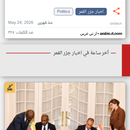
اخبار جزر القمر
Politics
May 24, 2026
منذ شهرين
OX58UY
عدد الكلمات: ٣٢٨
•
arabic.rt.com
ار تي عربي
أخر ساعة في اخبار جزر القمر