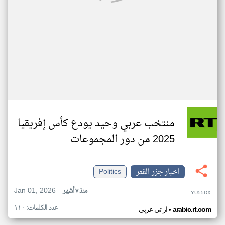
منتخب عربي وحيد يودع كأس إفريقيا
2025 من دور المجموعات
اخبار جزر القمر
Politics
Jan 01, 2026
منذ ٧ أشهر
YU55DX
عدد الكلمات: ١١٠
•
arabic.rt.com
ار تي عربي