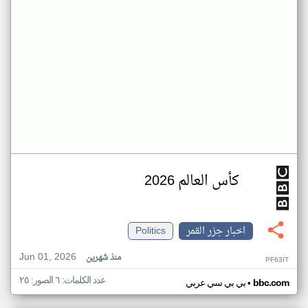
كأس العالم 2026
اخبار جزر القمر
Politics
Jun 01, 2026
منذ شهرين
PF63IT
عدد الكلمات: ٦ الصور: ٢٥
•
bbc.com
بي بي سي عربي