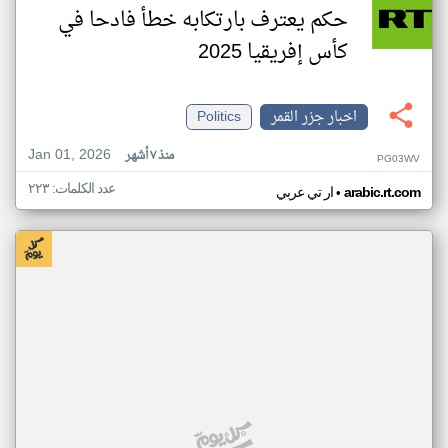
حكم يعترف بارتكابه خطأ فادحا في
كأس إفريقيا 2025
اخبار جزر القمر
Politics
Jan 01, 2026
منذ ٧ أشهر
PG03WV
عدد الكلمات: ٢٢٣
•
arabic.rt.com
ار تي عربي