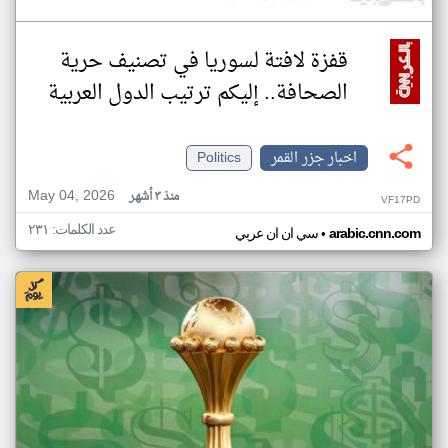
قفزة لافتة لسوريا في تصنيف حرية
الصحافة.. إليكم ترتيب الدول العربية
اخبار جزر القمر
Politics
May 04, 2026
منذ ٣ أشهر
VF17PD
عدد الكلمات: ٢٣١
•
arabic.cnn.com
سي ان ان عربي