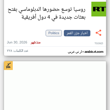
روسيا توسع حضورها الدبلوماسي بفتح
بعثات جديدة في 4 دول أفريقية
اخبار جزر القمر
Politics
Jun 30, 2026
منذ شهر
TG39ZI
عدد الكلمات: ٢٢٨
•
arabic.rt.com
ار تي عربي