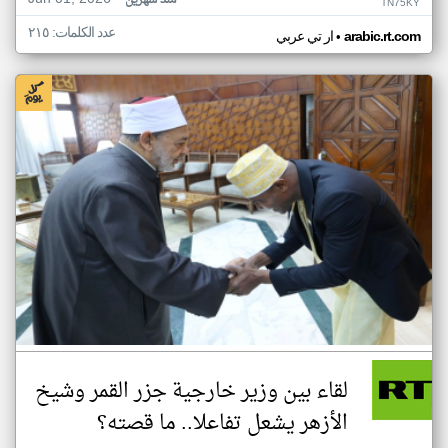
منذ شهرين
TN75KY
عدد الكلمات: ٢١٥
•
arabic.rt.com
ار تي عربي
لقاء بين وزير خارجية جزر القمر وشيخ
الأزهر يشعل تفاعلا.. ما قصته؟