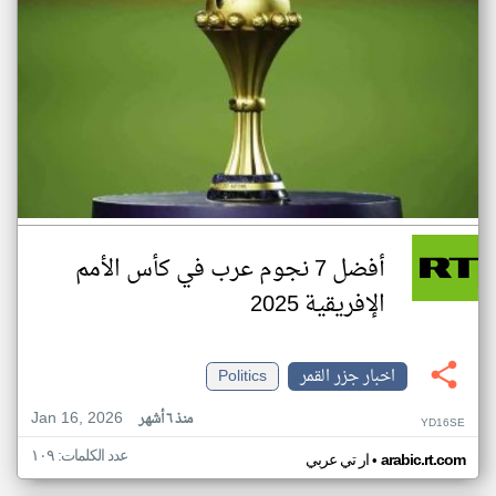
أفضل 7 نجوم عرب في كأس الأمم
الإفريقية 2025
اخبار جزر القمر
Politics
Jan 16, 2026
منذ ٦ أشهر
YD16SE
عدد الكلمات: ١٠٩
•
arabic.rt.com
ار تي عربي