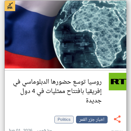
روسيا توسع حضورها الدبلوماسي في
إفريقيا بافتتاح ممثليات في 4 دول
جديدة
اخبار جزر القمر
Politics
Jun 01, 2026