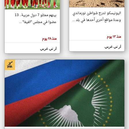
اليونيسكو تدرج شواطئ نورماندي
بينهم ممثلو 7 دول عربية.. 13
klyoum.com
وعدة مواقع أخرى أحدها في بلد ...
تغيير الدولة
عضوا في مجلس "الفيفا" ...
تعبر
مصادر الأخبار من جزر القمر
المقالات
الموجوده
اخبار جزر القمر على مدار الساعة
منذ ١٣ يوم
هنا عن
منذ ٢٨ يوم
وجهة
نظر
أهم اخبار جزر القمر العاجلة والمباشرة
ار تي عربي
كاتبيها.
ار تي عربي