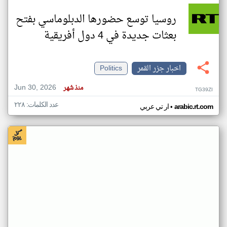
روسيا توسع حضورها الدبلوماسي بفتح
بعثات جديدة في 4 دول أفريقية
اخبار جزر القمر
Politics
Jun 30, 2026
منذ شهر
TG39ZI
عدد الكلمات: ٢٢٨
•
arabic.rt.com
ار تي عربي