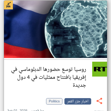
روسيا توسع حضورها الدبلوماسي في
إفريقيا بافتتاح ممثليات في 4 دول
جديدة
اخبار جزر القمر
Politics
Jun 01, 2026