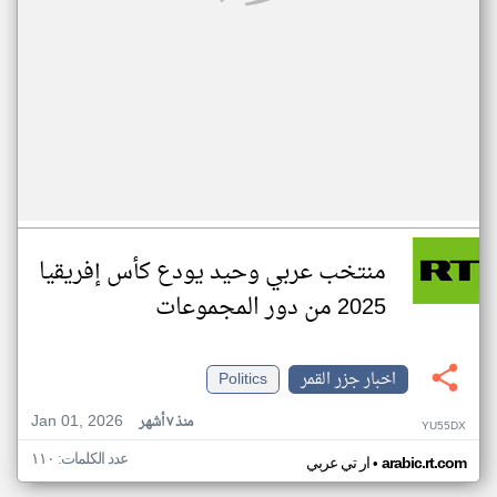
منتخب عربي وحيد يودع كأس إفريقيا
2025 من دور المجموعات
اخبار جزر القمر
Politics
Jan 01, 2026
منذ ٧ أشهر
YU55DX
عدد الكلمات: ١١٠
•
arabic.rt.com
ار تي عربي