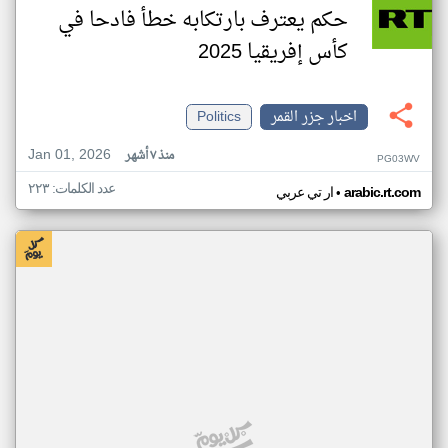
حكم يعترف بارتكابه خطأ فادحا في
كأس إفريقيا 2025
اخبار جزر القمر
Politics
Jan 01, 2026
منذ ٧ أشهر
PG03WV
عدد الكلمات: ٢٢٣
•
arabic.rt.com
ار تي عربي