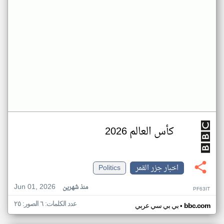
كأس العالم 2026
اخبار جزر القمر
Politics
Jun 01, 2026
منذ شهرين
PF63IT
عدد الكلمات: ٦ الصور: ٢٥
•
bbc.com
بي بي سي عربي