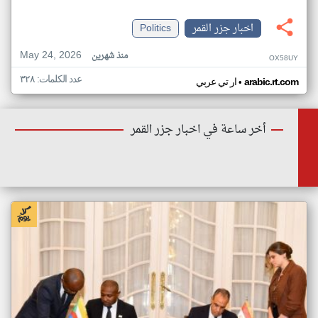
اخبار جزر القمر
Politics
May 24, 2026
منذ شهرين
OX58UY
عدد الكلمات: ٣٢٨
•
arabic.rt.com
ار تي عربي
أخر ساعة في اخبار جزر القمر