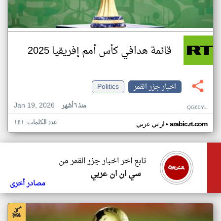
قائمة هدافي كأس أمم إفريقيا 2025
اخبار جزر القمر
Politics
Jan 19, 2026
منذ ٦ أشهر
QG60YL
عدد الكلمات: ١٤١
•
arabic.rt.com
ار تي عربي
تابع اخر اخبار جزر القمر من
سي ان ان عربي
مصادر أخرى