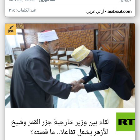
منذ شهرين
TN75KY
عدد الكلمات: ٢١٥
•
arabic.rt.com
ار تي عربي
لقاء بين وزير خارجية جزر القمر وشيخ
الأزهر يشعل تفاعلا.. ما قصته؟