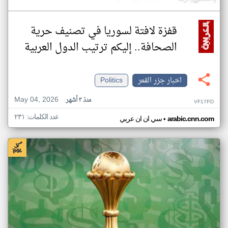
قفزة لافتة لسوريا في تصنيف حرية
الصحافة.. إليكم ترتيب الدول العربية
اخبار جزر القمر
Politics
May 04, 2026
منذ ٣ أشهر
VF17PD
عدد الكلمات: ٢٣١
•
arabic.cnn.com
سي ان ان عربي