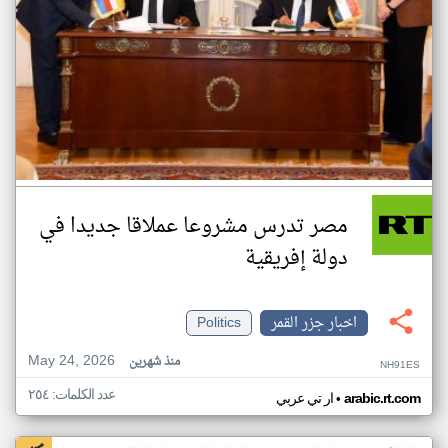
مصر تدرس مشروعا عملاقا جديدا في
دولة إفريقية
اخبار جزر القمر
Politics
May 24, 2026
منذ شهرين
NH91ES
عدد الكلمات: ٢٥٤
•
arabic.rt.com
ار تي عربي