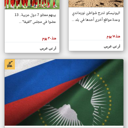
اليونيسكو تدرج شواطئ نورماندي
بينهم ممثلو 7 دول عربية.. 13
klyoum.com
وعدة مواقع أخرى أحدها في بلد ...
تغيير الدولة
عضوا في مجلس "الفيفا" ...
تعبر
مصادر الأخبار من جزر القمر
المقالات
الموجوده
اخبار جزر القمر على مدار الساعة
منذ ١٥ يوم
هنا عن
منذ ٣٠ يوم
وجهة
نظر
أهم اخبار جزر القمر العاجلة والمباشرة
ار تي عربي
كاتبيها.
ار تي عربي