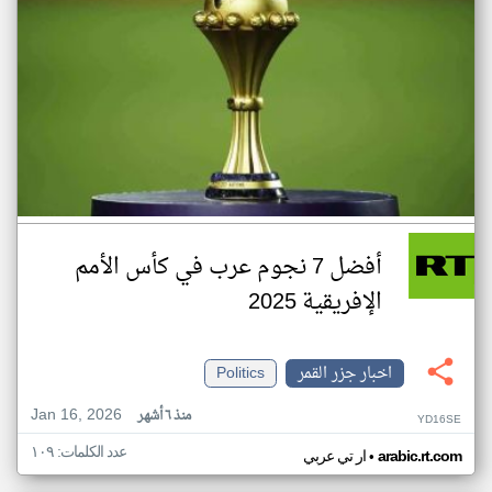
أفضل 7 نجوم عرب في كأس الأمم
الإفريقية 2025
اخبار جزر القمر
Politics
Jan 16, 2026
منذ ٦ أشهر
YD16SE
عدد الكلمات: ١٠٩
•
arabic.rt.com
ار تي عربي