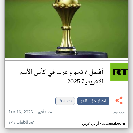
أفضل 7 نجوم عرب في كأس الأمم
الإفريقية 2025
اخبار جزر القمر
Politics
Jan 16, 2026
منذ ٦ أشهر
YD16SE
عدد الكلمات: ١٠٩
•
arabic.rt.com
ار تي عربي