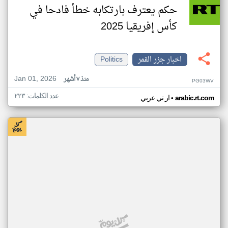
حكم يعترف بارتكابه خطأ فادحا في
كأس إفريقيا 2025
اخبار جزر القمر
Politics
Jan 01, 2026
منذ ٧ أشهر
PG03WV
عدد الكلمات: ٢٢٣
•
arabic.rt.com
ار تي عربي