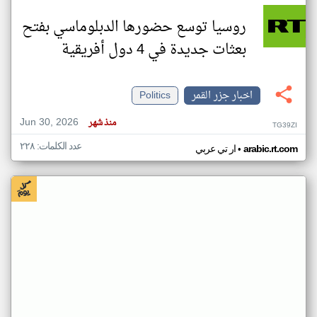
روسيا توسع حضورها الدبلوماسي بفتح
بعثات جديدة في 4 دول أفريقية
اخبار جزر القمر
Politics
Jun 30, 2026
منذ شهر
TG39ZI
عدد الكلمات: ٢٢٨
•
arabic.rt.com
ار تي عربي