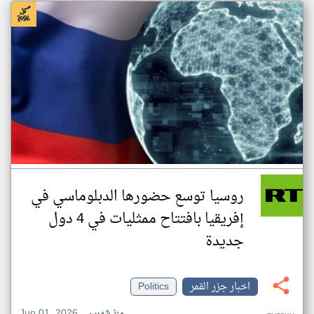
روسيا توسع حضورها الدبلوماسي في
إفريقيا بافتتاح ممثليات في 4 دول
جديدة
اخبار جزر القمر
Politics
Jun 01, 2026