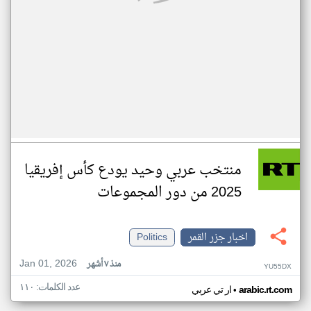
منتخب عربي وحيد يودع كأس إفريقيا
2025 من دور المجموعات
اخبار جزر القمر
Politics
Jan 01, 2026
منذ ٧ أشهر
YU55DX
عدد الكلمات: ١١٠
•
arabic.rt.com
ار تي عربي