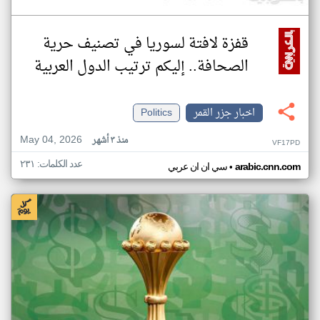
قفزة لافتة لسوريا في تصنيف حرية
الصحافة.. إليكم ترتيب الدول العربية
اخبار جزر القمر
Politics
May 04, 2026
منذ ٣ أشهر
VF17PD
عدد الكلمات: ٢٣١
•
arabic.cnn.com
سي ان ان عربي