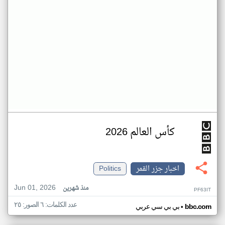
كأس العالم 2026
اخبار جزر القمر
Politics
Jun 01, 2026
منذ شهرين
PF63IT
عدد الكلمات: ٦ الصور: ٢٥
•
bbc.com
بي بي سي عربي