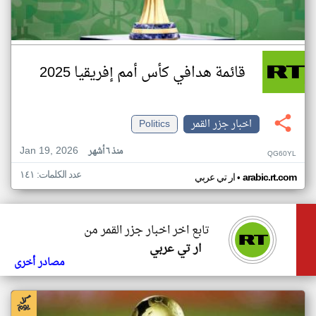
قائمة هدافي كأس أمم إفريقيا 2025
اخبار جزر القمر
Politics
Jan 19, 2026
منذ ٦ أشهر
QG60YL
عدد الكلمات: ١٤١
•
arabic.rt.com
ار تي عربي
تابع اخر اخبار جزر القمر من
ار تي عربي
مصادر أخرى