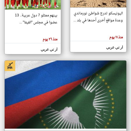
اليونيسكو تدرج شواطئ نورماندي
بينهم ممثلو 7 دول عربية.. 13
klyoum.com
وعدة مواقع أخرى أحدها في بلد ...
تغيير الدولة
عضوا في مجلس "الفيفا" ...
تعبر
مصادر الأخبار من جزر القمر
المقالات
الموجوده
اخبار جزر القمر على مدار الساعة
منذ ١١ يوم
هنا عن
منذ ٢٦ يوم
وجهة
نظر
أهم اخبار جزر القمر العاجلة والمباشرة
ار تي عربي
كاتبيها.
ار تي عربي