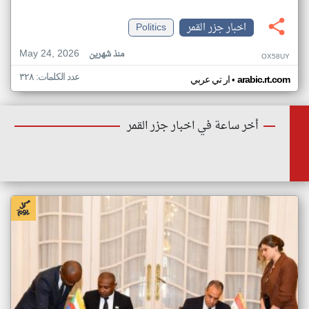
اخبار جزر القمر
Politics
May 24, 2026
منذ شهرين
OX58UY
عدد الكلمات: ٣٢٨
•
arabic.rt.com
ار تي عربي
أخر ساعة في اخبار جزر القمر