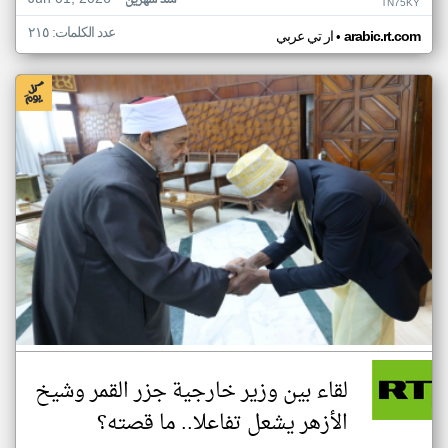
منذ شهرين
TN75KY
عدد الكلمات: ٢١٥
•
arabic.rt.com
ار تي عربي
لقاء بين وزير خارجية جزر القمر وشيخ
الأزهر يشعل تفاعلا.. ما قصته؟