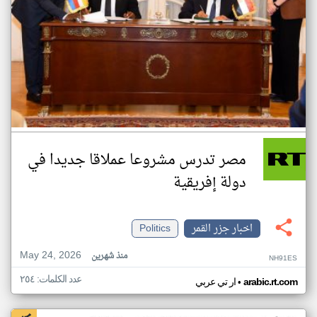
مصر تدرس مشروعا عملاقا جديدا في
دولة إفريقية
اخبار جزر القمر
Politics
May 24, 2026
منذ شهرين
NH91ES
عدد الكلمات: ٢٥٤
•
arabic.rt.com
ار تي عربي