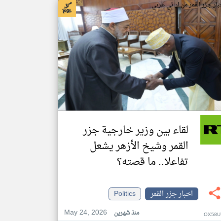
بار جزر القمر من ار تي عربي
لقاء بين وزير خارجية جزر
القمر وشيخ الأزهر يشعل
تفاعلا.. ما قصته؟
اخبار جزر القمر
Politics
May 24, 2026
منذ شهرين
OX58U