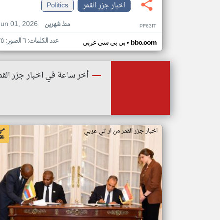
اخبار جزر القمر
Politics
Jun 01, 2026
منذ شهرين
PF63IT
عدد الكلمات: ٦ الصور: ٢٥
•
bbc.com
بي بي سي عربي
أخر ساعة في اخبار جزر القم
اخبار جزر القمر من ار تي عربي