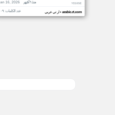
Jan 16, 2026
منذ ٦ أشهر
YD16SE
عدد الكلمات: ١٠٩
•
arabic.rt.com
ار تي عربي