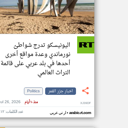
تعبر
المقالات
الموجوده
هنا عن
وجهة
اليونيسكو تدرج شواطئ
نظر
كاتبيها.
نورماندي وعدة مواقع أخرى
أحدها في بلد عربي على قائمة
التراث العالمي
اخبار جزر القمر
Politics
Jul 26, 2026
منذ ١٠ أيام
XJ39DF
عدد الكلمات: ٤١٢
•
arabic.rt.com
ار تي عربي