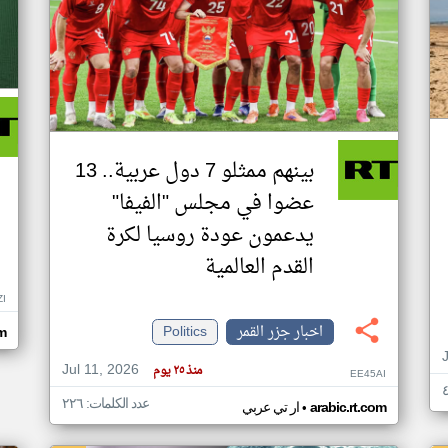
بينهم ممثلو 7 دول عربية.. 13
عضوا في مجلس "الفيفا"
يدعمون عودة روسيا لكرة
القدم العالمية
ZI
اخبار جزر القمر
Politics
om
Jul 11, 2026
منذ ٢٥ يوم
EE45AI
عدد الكلمات: ٢٢٦
•
arabic.rt.com
ار تي عربي