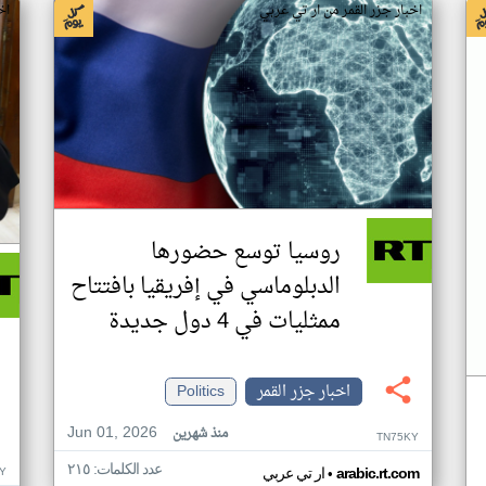
اخبار جزر القمر من ار تي عربي
اخ
روسيا توسع حضورها
الدبلوماسي في إفريقيا بافتتاح
ممثليات في 4 دول جديدة
اخبار جزر القمر
Politics
Jun 01, 2026
منذ شهرين
TN75KY
عدد الكلمات: ٢١٥
•
Y
arabic.rt.com
ار تي عربي