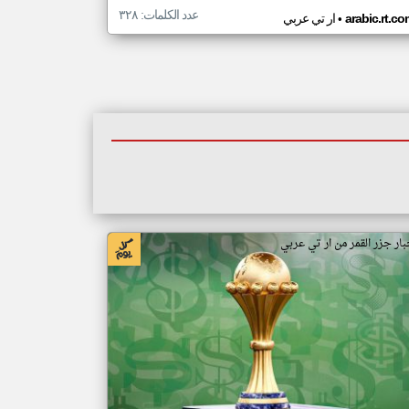
عدد الكلمات: ٣٢٨
•
arabic.rt.c
ار تي عربي
بار جزر القمر من ار تي عربي