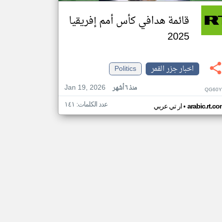
قائمة هدافي كأس أمم إفريقيا
2025
اخبار جزر القمر
Politics
Jan 19, 2026
منذ ٦ أشهر
QG60Y
عدد الكلمات: ١٤١
•
arabic.rt.c
ار تي عربي