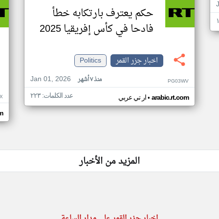
حكم يعترف بارتكابه خطأ
فادحا في كأس إفريقيا 2025
اخبار جزر القمر
Politics
Jan 01, 2026
منذ ٧ أشهر
PG03WV
عدد الكلمات: ٢٢٣
•
X
arabic.rt.com
ار تي عربي
om
المزيد من الأخبار
اخبار جزر القمر على مدار الساعة