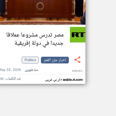
مصر تدرس مشروعا عملاقا
جديدا في دولة إفريقية
اخبار جزر القمر
Politics
May 24, 2026
منذ شهرين
NH91ES
عدد الكلمات: ٢٥٤
•
arabic.rt.com
ار تي عربي