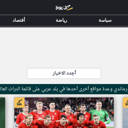
سياسة
رياضة
أقتصاد
أجدد الاخبار
ماندي وعدة مواقع أخرى أحدها في بلد عربي على قائمة التراث العال
اخبار جزر القمر من ار تي عربي
اخ