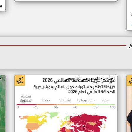
om
ر
اخبار جزر القمر من سي ان ان عربي
اخ