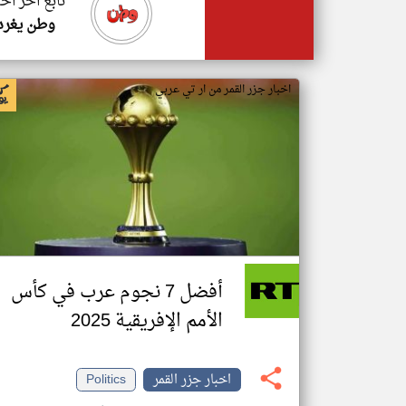
تابع اخر اخب
وطن يغرد
اخبار جزر القمر من ار تي عربي
أفضل 7 نجوم عرب في كأس
الأمم الإفريقية 2025
اخبار جزر القمر
Politics