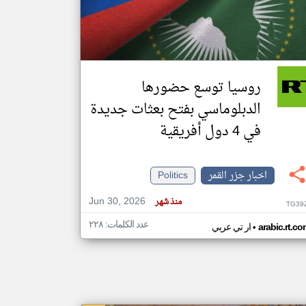
klyoum.com
تغيير الدولة
مصادر الأخبار من جزر القمر
روسيا توسع حضورها
اخبار جزر القمر على مدار الساعة
الدبلوماسي بفتح بعثات جديدة
أهم اخبار جزر القمر العاجلة والمباشرة
في 4 دول أفريقية
اخبار جزر القمر
Politics
Jun 30, 2026
منذ شهر
TG39
عدد الكلمات: ٢٢٨
•
arabic.rt.c
ار تي عربي