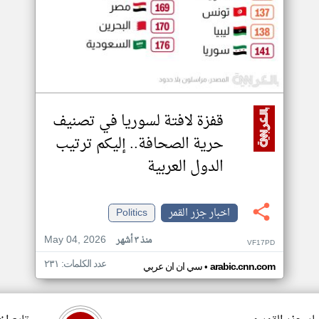
قفزة لافتة لسوريا في تصنيف
حرية الصحافة.. إليكم ترتيب
الدول العربية
اخبار جزر القمر
Politics
May 04, 2026
منذ ٣ أشهر
VF17PD
عدد الكلمات: ٢٣١
•
arabic.cnn.com
سي ان ان عربي