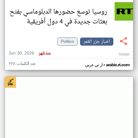
روسيا توسع حضورها الدبلوماسي بفتح
بعثات جديدة في 4 دول أفريقية
اخبار جزر القمر
Politics
Jun 30, 2026
منذ شهر
TG39ZI
عدد الكلمات: ٢٢٨
•
arabic.rt.com
ار تي عربي