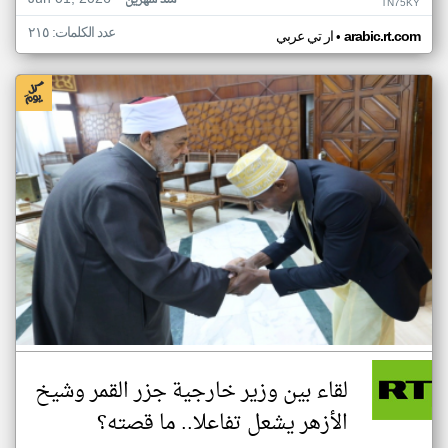
منذ شهرين
TN75KY
عدد الكلمات: ٢١٥
•
arabic.rt.com
ار تي عربي
لقاء بين وزير خارجية جزر القمر وشيخ
الأزهر يشعل تفاعلا.. ما قصته؟