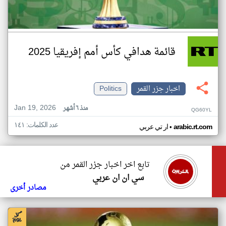
قائمة هدافي كأس أمم إفريقيا 2025
اخبار جزر القمر
Politics
Jan 19, 2026
منذ ٦ أشهر
QG60YL
عدد الكلمات: ١٤١
•
arabic.rt.com
ار تي عربي
تابع اخر اخبار جزر القمر من
سي ان ان عربي
مصادر أخرى