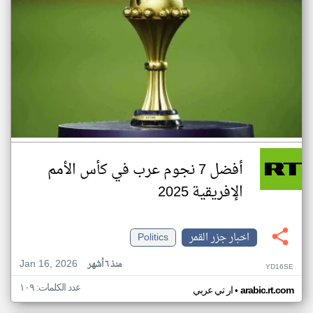
أفضل 7 نجوم عرب في كأس الأمم
الإفريقية 2025
اخبار جزر القمر
Politics
Jan 16, 2026
منذ ٦ أشهر
YD16SE
عدد الكلمات: ١٠٩
•
arabic.rt.com
ار تي عربي