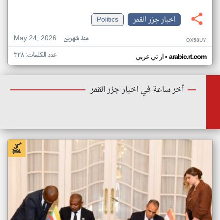
اخبار جزر القمر
Politics
May 24, 2026
منذ شهرين
OX58UY
عدد الكلمات: ٣٢٨
•
arabic.rt.com
ار تي عربي
أخر ساعة في اخبار جزر القمر