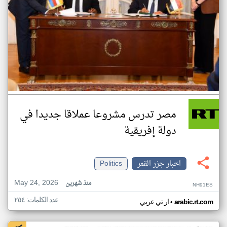
مصر تدرس مشروعا عملاقا جديدا في
دولة إفريقية
اخبار جزر القمر
Politics
May 24, 2026
منذ شهرين
NH91ES
عدد الكلمات: ٢٥٤
•
arabic.rt.com
ار تي عربي