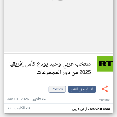
منتخب عربي وحيد يودع كأس إفريقيا
2025 من دور المجموعات
اخبار جزر القمر
Politics
Jan 01, 2026
منذ ٧ أشهر
YU55DX
عدد الكلمات: ١١٠
•
arabic.rt.com
ار تي عربي