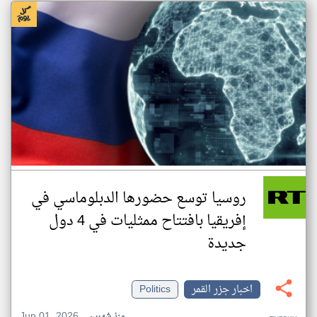
روسيا توسع حضورها الدبلوماسي في
إفريقيا بافتتاح ممثليات في 4 دول
جديدة
اخبار جزر القمر
Politics
Jun 01, 2026