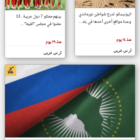
اليونيسكو تدرج شواطئ نورماندي
بينهم ممثلو 7 دول عربية.. 13
klyoum.com
وعدة مواقع أخرى أحدها في بلد ...
تغيير الدولة
عضوا في مجلس "الفيفا" ...
تعبر
مصادر الأخبار من جزر القمر
المقالات
الموجوده
اخبار جزر القمر على مدار الساعة
منذ ١٤ يوم
هنا عن
منذ ٢٩ يوم
وجهة
نظر
أهم اخبار جزر القمر العاجلة والمباشرة
ار تي عربي
كاتبيها.
ار تي عربي