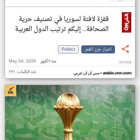
قفزة لافتة لسوريا في تصنيف حرية
الصحافة.. إليكم ترتيب الدول العربية
اخبار جزر القمر
Politics
May 04, 2026
منذ ٣ أشهر
VF17PD
عدد الكلمات: ٢٣١
•
arabic.cnn.com
سي ان ان عربي