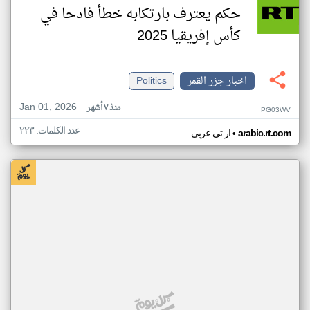
حكم يعترف بارتكابه خطأ فادحا في
كأس إفريقيا 2025
اخبار جزر القمر
Politics
Jan 01, 2026
منذ ٧ أشهر
PG03WV
عدد الكلمات: ٢٢٣
•
arabic.rt.com
ار تي عربي