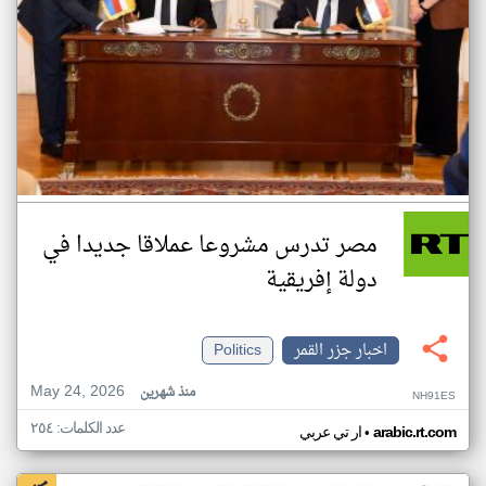
مصر تدرس مشروعا عملاقا جديدا في
دولة إفريقية
اخبار جزر القمر
Politics
May 24, 2026
منذ شهرين
NH91ES
عدد الكلمات: ٢٥٤
•
arabic.rt.com
ار تي عربي