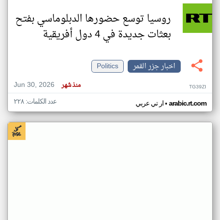
روسيا توسع حضورها الدبلوماسي بفتح
بعثات جديدة في 4 دول أفريقية
اخبار جزر القمر
Politics
Jun 30, 2026
منذ شهر
TG39ZI
عدد الكلمات: ٢٢٨
•
arabic.rt.com
ار تي عربي