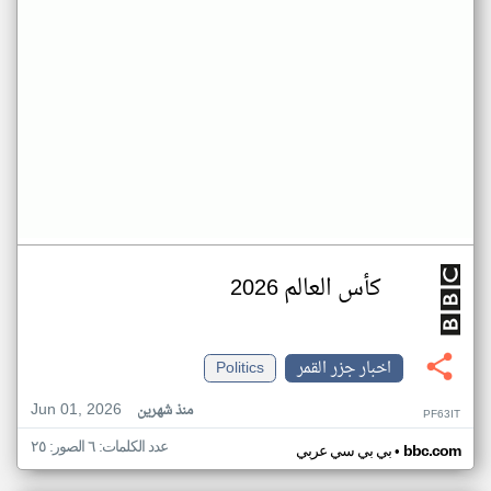
كأس العالم 2026
اخبار جزر القمر
Politics
Jun 01, 2026
منذ شهرين
PF63IT
عدد الكلمات: ٦ الصور: ٢٥
•
bbc.com
بي بي سي عربي