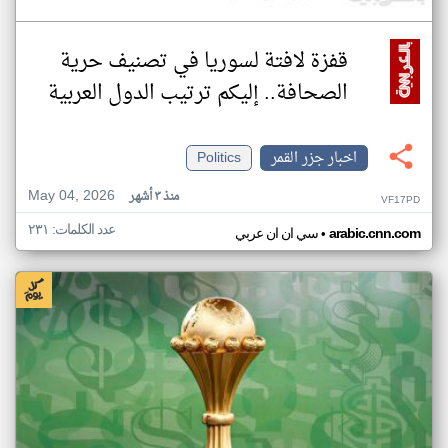
قفزة لافتة لسوريا في تصنيف حرية
الصحافة.. إليكم ترتيب الدول العربية
اخبار جزر القمر
Politics
May 04, 2026
منذ ٣ أشهر
VF17PD
عدد الكلمات: ٢٣١
•
arabic.cnn.com
سي ان ان عربي