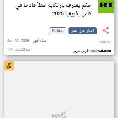
حكم يعترف بارتكابه خطأ فادحا في
كأس إفريقيا 2025
اخبار جزر القمر
Politics
Jan 01, 2026
منذ ٧ أشهر
PG03WV
عدد الكلمات: ٢٢٣
•
arabic.rt.com
ار تي عربي