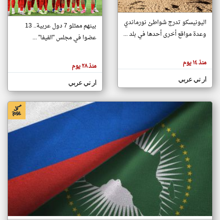
اليونيسكو تدرج شواطئ نورماندي
بينهم ممثلو 7 دول عربية.. 13
klyoum.com
وعدة مواقع أخرى أحدها في بلد ...
تغيير الدولة
عضوا في مجلس "الفيفا" ...
تعبر
مصادر الأخبار من جزر القمر
المقالات
الموجوده
اخبار جزر القمر على مدار الساعة
منذ ١٤ يوم
هنا عن
منذ ٢٨ يوم
وجهة
نظر
أهم اخبار جزر القمر العاجلة والمباشرة
ار تي عربي
كاتبيها.
ار تي عربي