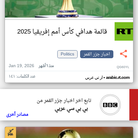
قائمة هدافي كأس أمم إفريقيا 2025
اخبار جزر القمر
Politics
Jan 19, 2026
منذ ٦ أشهر
QG60YL
عدد الكلمات: ١٤١
•
arabic.rt.com
ار تي عربي
تابع اخر اخبار جزر القمر من
بي بي سي عربي
مصادر أخرى