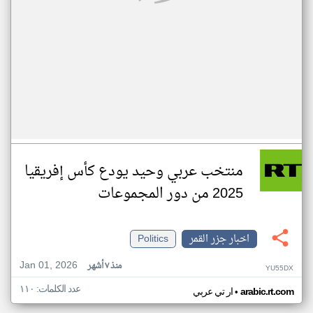
منتخب عربي وحيد يودع كأس إفريقيا
2025 من دور المجموعات
اخبار جزر القمر
Politics
Jan 01, 2026
منذ ٧ أشهر
YU55DX
عدد الكلمات: ١١٠
•
arabic.rt.com
ار تي عربي