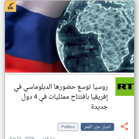
روسيا توسع حضورها الدبلوماسي في
إفريقيا بافتتاح ممثليات في 4 دول
جديدة
اخبار جزر القمر
Politics
Jun 01, 2026