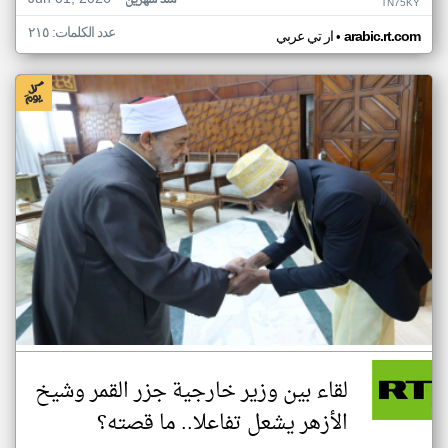
منذ شهرين
TN75KY
عدد الكلمات: ٢١٥
•
arabic.rt.com
ار تي عربي
لقاء بين وزير خارجية جزر القمر وشيخ
الأزهر يشعل تفاعلا.. ما قصته؟