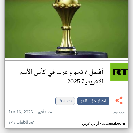
أفضل 7 نجوم عرب في كأس الأمم
الإفريقية 2025
اخبار جزر القمر
Politics
Jan 16, 2026
منذ ٦ أشهر
YD16SE
عدد الكلمات: ١٠٩
•
arabic.rt.com
ار تي عربي