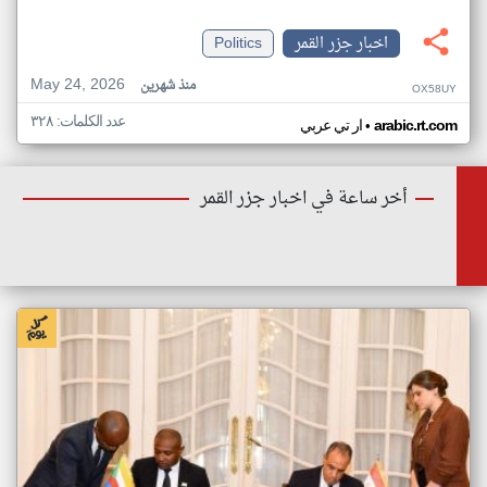
اخبار جزر القمر
Politics
May 24, 2026
منذ شهرين
OX58UY
عدد الكلمات: ٣٢٨
•
arabic.rt.com
ار تي عربي
أخر ساعة في اخبار جزر القمر