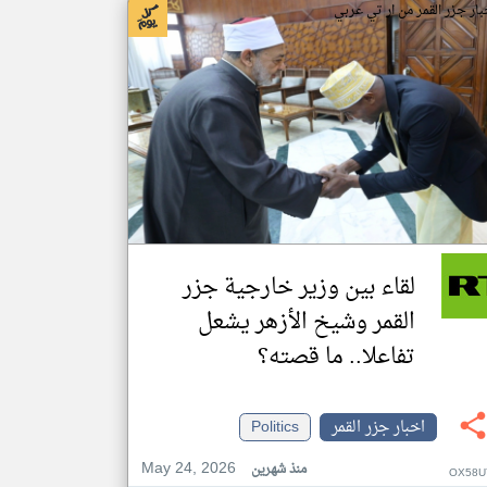
بار جزر القمر من ار تي عربي
لقاء بين وزير خارجية جزر
القمر وشيخ الأزهر يشعل
تفاعلا.. ما قصته؟
اخبار جزر القمر
Politics
May 24, 2026
منذ شهرين
OX58U