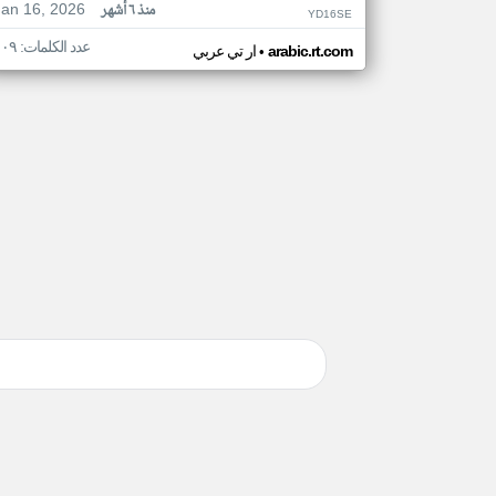
Jan 16, 2026
منذ ٦ أشهر
YD16SE
عدد الكلمات: ١٠٩
•
arabic.rt.com
ار تي عربي