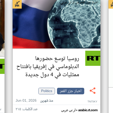
اخبار جزر القمر من ار تي عربي
اخ
روسيا توسع حضورها
الدبلوماسي في إفريقيا بافتتاح
ممثليات في 4 دول جديدة
اخبار جزر القمر
Politics
Jun 01, 2026
منذ شهرين
TN75KY
عدد الكلمات: ٢١٥
•
Y
arabic.rt.com
ار تي عربي