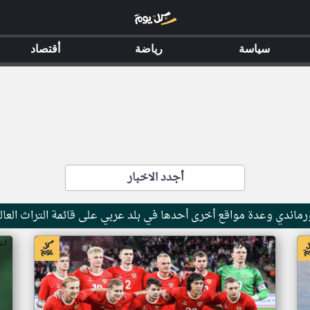
سياسة
رياضة
أقتصاد
أجدد الاخبار
ماندي وعدة مواقع أخرى أحدها في بلد عربي على قائمة التراث العال
اخبار جزر القمر من ار تي عربي
اخ