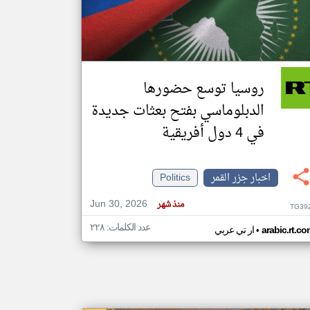
klyoum.com
تغيير الدولة
مصادر الأخبار من جزر القمر
روسيا توسع حضورها
اخبار جزر القمر على مدار الساعة
الدبلوماسي بفتح بعثات جديدة
أهم اخبار جزر القمر العاجلة والمباشرة
في 4 دول أفريقية
اخبار جزر القمر
Politics
Jun 30, 2026
منذ شهر
TG39
عدد الكلمات: ٢٢٨
•
arabic.rt.c
ار تي عربي