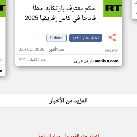
حكم يعترف بارتكابه خطأ
فادحا في كأس إفريقيا 2025
اخبار جزر القمر
Politics
Jan 01, 2026
منذ ٧ أشهر
PG03WV
عدد الكلمات: ٢٢٣
•
X
arabic.rt.com
ار تي عربي
om
المزيد من الأخبار
اخبار جزر القمر على مدار الساعة