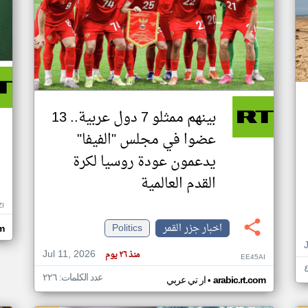
بينهم ممثلو 7 دول عربية.. 13
عضوا في مجلس "الفيفا"
يدعمون عودة روسيا لكرة
القدم العالمية
ZI
اخبار جزر القمر
Politics
om
Jul 11, 2026
منذ ٢٦ يوم
EE45AI
عدد الكلمات: ٢٢٦
•
arabic.rt.com
ار تي عربي