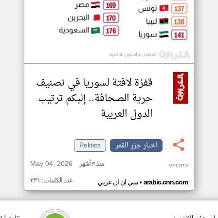
قفزة لافتة لسوريا في تصنيف
حرية الصحافة.. إليكم ترتيب
الدول العربية
اخبار جزر القمر
Politics
May 04, 2026
منذ ٣ أشهر
VF17PD
عدد الكلمات: ٢٣١
•
arabic.cnn.com
سي ان ان عربي