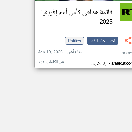
قائمة هدافي كأس أمم إفريقيا
2025
اخبار جزر القمر
Politics
Jan 19, 2026
منذ ٦ أشهر
QG60Y
عدد الكلمات: ١٤١
•
arabic.rt.c
ار تي عربي