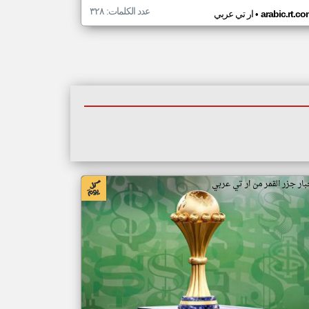
عدد الكلمات: ٣٢٨
•
arabic.rt.c
ار تي عربي
بار جزر القمر من ار تي عربي