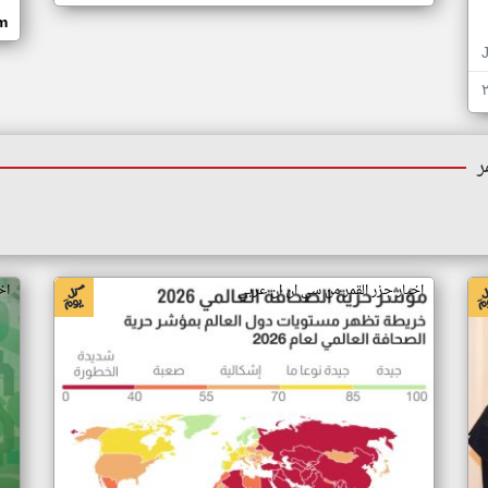
om
ر
اخبار جزر القمر من سي ان ان عربي
اخ