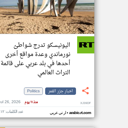
تعبر
المقالات
الموجوده
هنا عن
وجهة
اليونيسكو تدرج شواطئ
نظر
كاتبيها.
نورماندي وعدة مواقع أخرى
أحدها في بلد عربي على قائمة
التراث العالمي
اخبار جزر القمر
Politics
Jul 26, 2026
منذ ١١ يوم
XJ39DF
عدد الكلمات: ٤١٢
•
arabic.rt.com
ار تي عربي