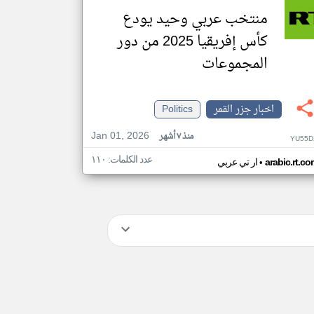
منتخب عربي وحيد يودع
كأس إفريقيا 2025 من دور
المجموعات
اخبار جزر القمر
Politics
Jan 01, 2026
منذ ٧ أشهر
YU55D
عدد الكلمات: ١١٠
•
arabic.rt.c
ار تي عربي