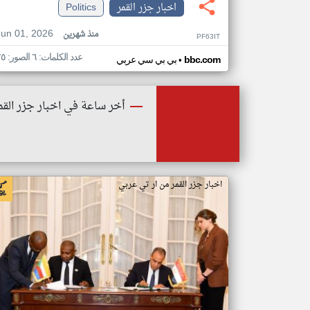
اخبار جزر القمر
Politics
Jun 01, 2026
منذ شهرين
PF63IT
عدد الكلمات: ٦ الصور: ٢٥
•
bbc.com
بي بي سي عربي
أخر ساعة في اخبار جزر القم
اخبار جزر القمر من ار تي عربي