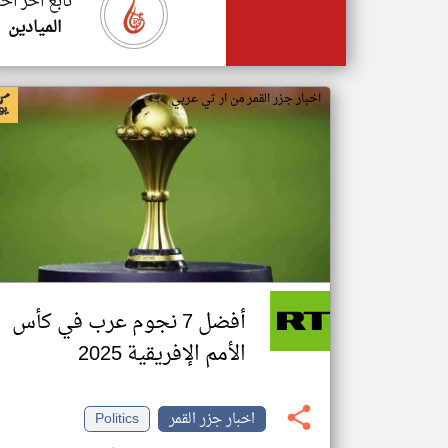
تابع اخر اخب
الميادين
اخبار جزر القمر من ار تي عربي
أفضل 7 نجوم عرب في كأس
الأمم الإفريقية 2025
اخبار جزر القمر
Politics