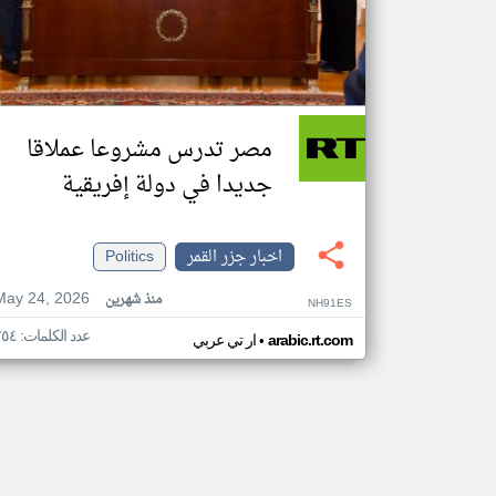
مصر تدرس مشروعا عملاقا
جديدا في دولة إفريقية
اخبار جزر القمر
Politics
May 24, 2026
منذ شهرين
NH91ES
عدد الكلمات: ٢٥٤
•
arabic.rt.com
ار تي عربي