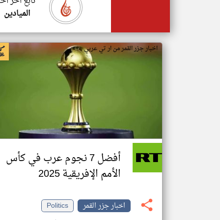
تابع اخر اخب
الميادين
اخبار جزر القمر من ار تي عربي
أفضل 7 نجوم عرب في كأس
الأمم الإفريقية 2025
اخبار جزر القمر
Politics