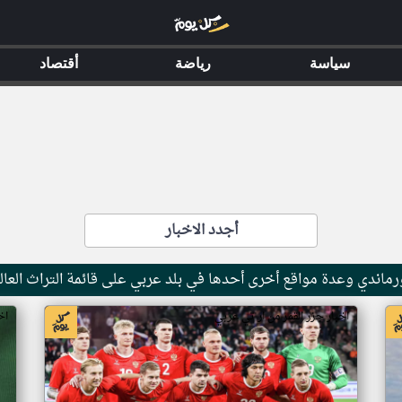
سياسة
رياضة
أقتصاد
أجدد الاخبار
ماندي وعدة مواقع أخرى أحدها في بلد عربي على قائمة التراث العال
اخبار جزر القمر من ار تي عربي
اخ