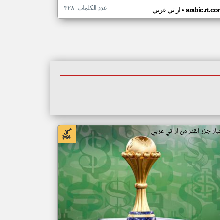
عدد الكلمات: ٣٢٨
•
arabic.rt.c
ار تي عربي
بار جزر القمر من ار تي عربي