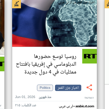
اخبار جزر القمر من ار تي عربي
اخ
روسيا توسع حضورها
الدبلوماسي في إفريقيا بافتتاح
ممثليات في 4 دول جديدة
اخبار جزر القمر
Politics
Jun 01, 2026
منذ شهرين
TN75KY
عدد الكلمات: ٢١٥
•
Y
arabic.rt.com
ار تي عربي