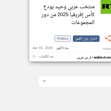
منتخب عربي وحيد يودع
كأس إفريقيا 2025 من دور
المجموعات
اخبار جزر القمر
Politics
Jan 01, 2026
منذ ٧ أشهر
YU55D
عدد الكلمات: ١١٠
•
arabic.rt.c
ار تي عربي