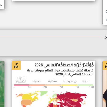
om
ر
اخبار جزر القمر من سي ان ان عربي
اخ