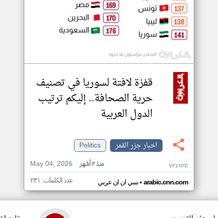
قفزة لافتة لسوريا في تصنيف
حرية الصحافة.. إليكم ترتيب
الدول العربية
اخبار جزر القمر
Politics
May 04, 2026
منذ ٣ أشهر
VF17PD
عدد الكلمات: ٢٣١
•
arabic.cnn.com
سي ان ان عربي