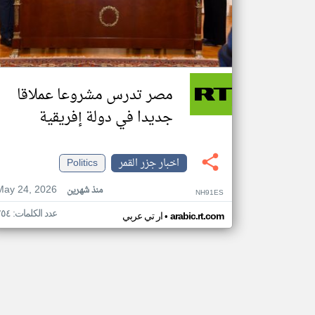
مصر تدرس مشروعا عملاقا
جديدا في دولة إفريقية
اخبار جزر القمر
Politics
May 24, 2026
منذ شهرين
NH91ES
عدد الكلمات: ٢٥٤
•
arabic.rt.com
ار تي عربي