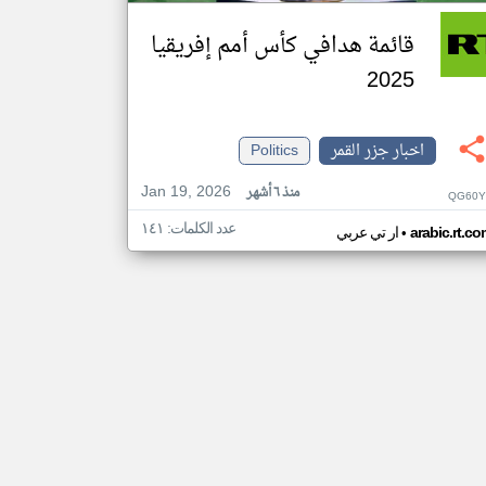
قائمة هدافي كأس أمم إفريقيا
2025
اخبار جزر القمر
Politics
Jan 19, 2026
منذ ٦ أشهر
QG60Y
عدد الكلمات: ١٤١
•
arabic.rt.c
ار تي عربي