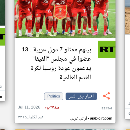
بينهم ممثلو 7 دول عربية.. 13
عضوا في مجلس "الفيفا"
يدعمون عودة روسيا لكرة
القدم العالمية
ZI
اخبار جزر القمر
Politics
om
Jul 11, 2026
منذ ٢٧ يوم
EE45AI
عدد الكلمات: ٢٢٦
•
arabic.rt.com
ار تي عربي