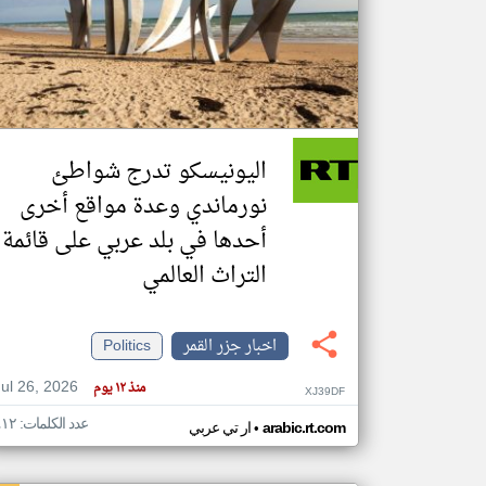
تعبر
المقالات
الموجوده
هنا عن
وجهة
اليونيسكو تدرج شواطئ
نظر
كاتبيها.
نورماندي وعدة مواقع أخرى
أحدها في بلد عربي على قائمة
التراث العالمي
اخبار جزر القمر
Politics
Jul 26, 2026
منذ ١٢ يوم
XJ39DF
عدد الكلمات: ٤١٢
•
arabic.rt.com
ار تي عربي