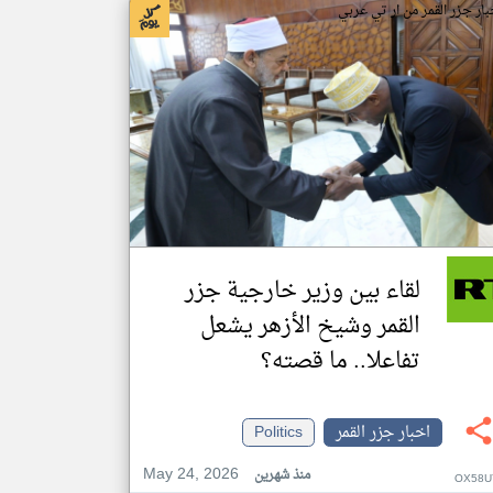
بار جزر القمر من ار تي عربي
لقاء بين وزير خارجية جزر
القمر وشيخ الأزهر يشعل
تفاعلا.. ما قصته؟
اخبار جزر القمر
Politics
May 24, 2026
منذ شهرين
OX58U