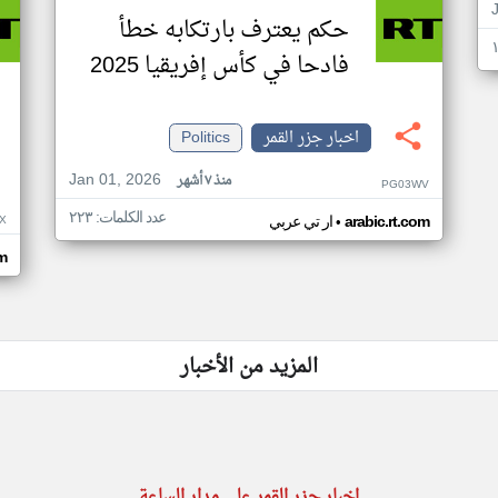
حكم يعترف بارتكابه خطأ
فادحا في كأس إفريقيا 2025
اخبار جزر القمر
Politics
Jan 01, 2026
منذ ٧ أشهر
PG03WV
عدد الكلمات: ٢٢٣
•
X
arabic.rt.com
ار تي عربي
om
المزيد من الأخبار
اخبار جزر القمر على مدار الساعة