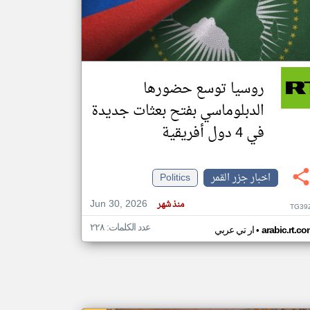
klyoum.com
تغيير الدولة
مصادر الأخبار من جزر القمر
روسيا توسع حضورها
اخبار جزر القمر على مدار الساعة
الدبلوماسي بفتح بعثات جديدة
أهم اخبار جزر القمر العاجلة والمباشرة
في 4 دول أفريقية
اخبار جزر القمر
Politics
Jun 30, 2026
منذ شهر
TG39
عدد الكلمات: ٢٢٨
•
arabic.rt.c
ار تي عربي