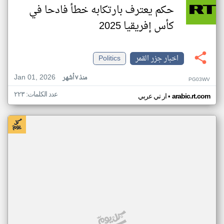
حكم يعترف بارتكابه خطأ فادحا في
كأس إفريقيا 2025
اخبار جزر القمر
Politics
Jan 01, 2026
منذ ٧ أشهر
PG03WV
عدد الكلمات: ٢٢٣
•
arabic.rt.com
ار تي عربي