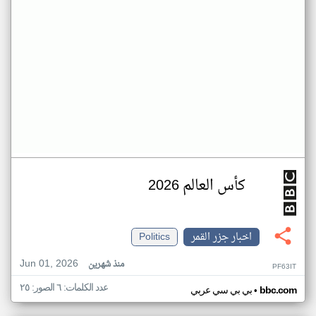
كأس العالم 2026
اخبار جزر القمر
Politics
Jun 01, 2026
منذ شهرين
PF63IT
عدد الكلمات: ٦ الصور: ٢٥
•
bbc.com
بي بي سي عربي