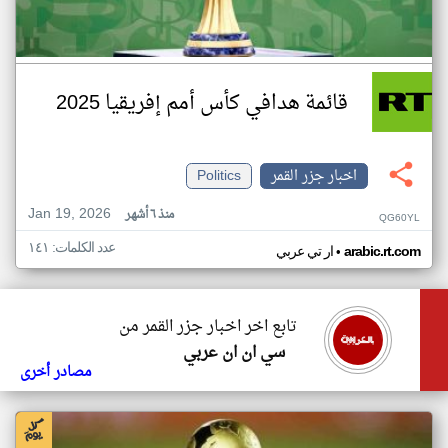
قائمة هدافي كأس أمم إفريقيا 2025
اخبار جزر القمر
Politics
Jan 19, 2026
منذ ٦ أشهر
QG60YL
عدد الكلمات: ١٤١
•
arabic.rt.com
ار تي عربي
تابع اخر اخبار جزر القمر من
سي ان ان عربي
مصادر أخرى