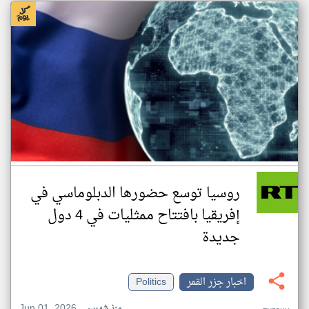
روسيا توسع حضورها الدبلوماسي في
إفريقيا بافتتاح ممثليات في 4 دول
جديدة
اخبار جزر القمر
Politics
Jun 01, 2026