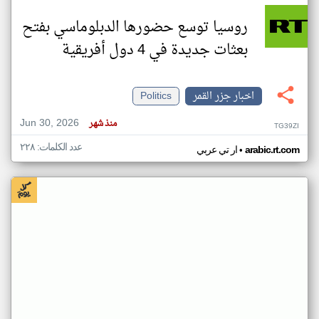
روسيا توسع حضورها الدبلوماسي بفتح
بعثات جديدة في 4 دول أفريقية
اخبار جزر القمر
Politics
Jun 30, 2026
منذ شهر
TG39ZI
عدد الكلمات: ٢٢٨
•
arabic.rt.com
ار تي عربي