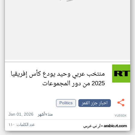
منتخب عربي وحيد يودع كأس إفريقيا
2025 من دور المجموعات
اخبار جزر القمر
Politics
Jan 01, 2026
منذ ٧ أشهر
YU55DX
عدد الكلمات: ١١٠
•
arabic.rt.com
ار تي عربي