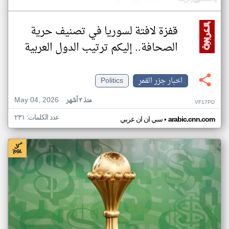
قفزة لافتة لسوريا في تصنيف حرية
الصحافة.. إليكم ترتيب الدول العربية
اخبار جزر القمر
Politics
May 04, 2026
منذ ٣ أشهر
VF17PD
عدد الكلمات: ٢٣١
•
arabic.cnn.com
سي ان ان عربي