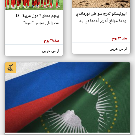
اليونيسكو تدرج شواطئ نورماندي
بينهم ممثلو 7 دول عربية.. 13
klyoum.com
وعدة مواقع أخرى أحدها في بلد ...
تغيير الدولة
عضوا في مجلس "الفيفا" ...
تعبر
مصادر الأخبار من جزر القمر
المقالات
الموجوده
اخبار جزر القمر على مدار الساعة
منذ ١٣ يوم
هنا عن
منذ ٢٨ يوم
وجهة
نظر
أهم اخبار جزر القمر العاجلة والمباشرة
ار تي عربي
كاتبيها.
ار تي عربي