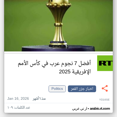
أفضل 7 نجوم عرب في كأس الأمم
الإفريقية 2025
اخبار جزر القمر
Politics
Jan 16, 2026
منذ ٦ أشهر
YD16SE
عدد الكلمات: ١٠٩
•
arabic.rt.com
ار تي عربي