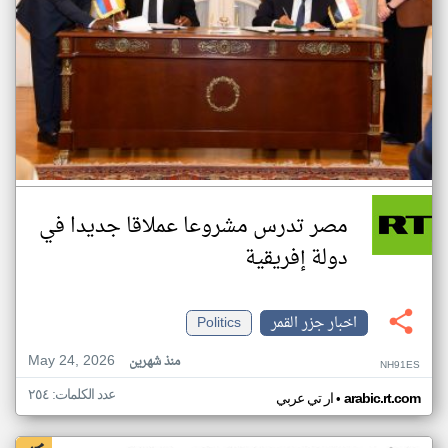
مصر تدرس مشروعا عملاقا جديدا في
دولة إفريقية
اخبار جزر القمر
Politics
May 24, 2026
منذ شهرين
NH91ES
عدد الكلمات: ٢٥٤
•
arabic.rt.com
ار تي عربي