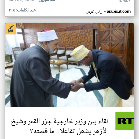
منذ شهرين
TN75KY
عدد الكلمات: ٢١٥
•
arabic.rt.com
ار تي عربي
لقاء بين وزير خارجية جزر القمر وشيخ
الأزهر يشعل تفاعلا.. ما قصته؟