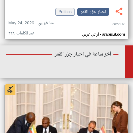
اخبار جزر القمر
Politics
May 24, 2026
منذ شهرين
OX58UY
عدد الكلمات: ٣٢٨
•
arabic.rt.com
ار تي عربي
أخر ساعة في اخبار جزر القمر