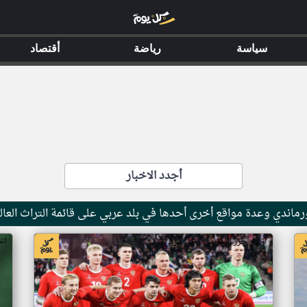
سياسة
رياضة
أقتصاد
أجدد الاخبار
ماندي وعدة مواقع أخرى أحدها في بلد عربي على قائمة التراث العال
اخبار جزر القمر من ار تي عربي
اخ