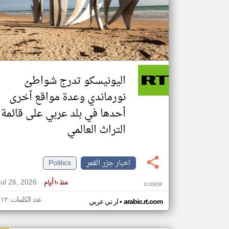
تعبر
المقالات
الموجوده
هنا عن
وجهة
اليونيسكو تدرج شواطئ
نظر
كاتبيها.
نورماندي وعدة مواقع أخرى
أحدها في بلد عربي على قائمة
التراث العالمي
اخبار جزر القمر
Politics
Jul 26, 2026
منذ ١٠ أيام
XJ39DF
عدد الكلمات: ٤١٢
•
arabic.rt.com
ار تي عربي