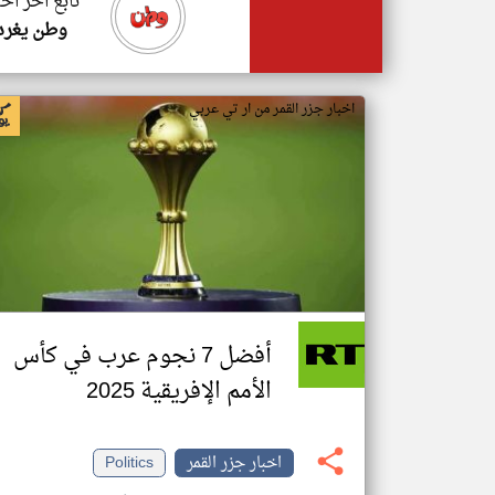
تابع اخر اخب
وطن يغرد
اخبار جزر القمر من ار تي عربي
أفضل 7 نجوم عرب في كأس
الأمم الإفريقية 2025
اخبار جزر القمر
Politics