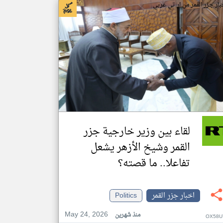
بار جزر القمر من ار تي عربي
لقاء بين وزير خارجية جزر
القمر وشيخ الأزهر يشعل
تفاعلا.. ما قصته؟
اخبار جزر القمر
Politics
May 24, 2026
منذ شهرين
OX58U