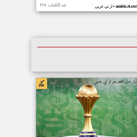
عدد الكلمات: ٣٢٨
•
arabic.rt.c
ار تي عربي
بار جزر القمر من ار تي عربي