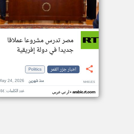
مصر تدرس مشروعا عملاقا
جديدا في دولة إفريقية
اخبار جزر القمر
Politics
May 24, 2026
منذ شهرين
NH91ES
عدد الكلمات: ٢٥٤
•
arabic.rt.com
ار تي عربي