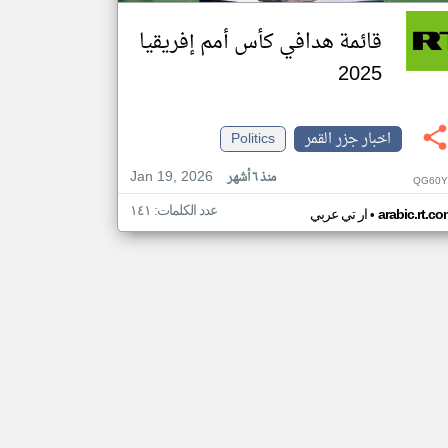
قائمة هدافي كأس أمم إفريقيا
2025
اخبار جزر القمر
Politics
Jan 19, 2026
منذ ٦ أشهر
QG60Y
عدد الكلمات: ١٤١
•
arabic.rt.c
ار تي عربي