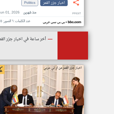
اخبار جزر القمر
Politics
Jun 01, 2026
منذ شهرين
PF63IT
عدد الكلمات: ٦ الصور: ٢٥
•
bbc.com
بي بي سي عربي
أخر ساعة في اخبار جزر القم
اخبار جزر القمر من ار تي عربي