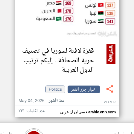
قفزة لافتة لسوريا في تصنيف
حرية الصحافة.. إليكم ترتيب
الدول العربية
اخبار جزر القمر
Politics
May 04, 2026
منذ ٣ أشهر
VF17PD
عدد الكلمات: ٢٣١
•
arabic.cnn.com
سي ان ان عربي