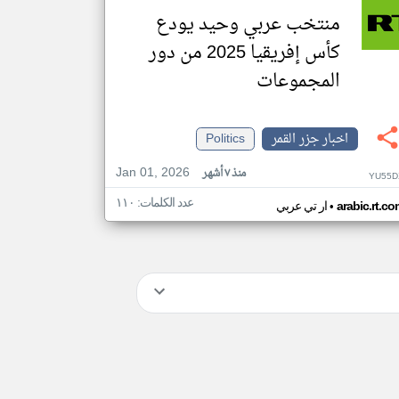
منتخب عربي وحيد يودع
كأس إفريقيا 2025 من دور
المجموعات
اخبار جزر القمر
Politics
Jan 01, 2026
منذ ٧ أشهر
YU55D
عدد الكلمات: ١١٠
•
arabic.rt.c
ار تي عربي