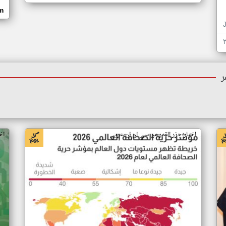
om
ر
اخبار جزر القمر من سي ان ان عربي
اخ