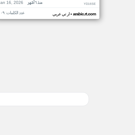
Jan 16, 2026
منذ ٦ أشهر
YD16SE
عدد الكلمات: ١٠٩
•
arabic.rt.com
ار تي عربي