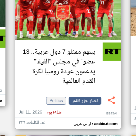
بينهم ممثلو 7 دول عربية.. 13
عضوا في مجلس "الفيفا"
يدعمون عودة روسيا لكرة
القدم العالمية
ZI
اخبار جزر القمر
Politics
om
Jul 11, 2026
منذ ٢٥ يوم
EE45AI
عدد الكلمات: ٢٢٦
•
arabic.rt.com
ار تي عربي