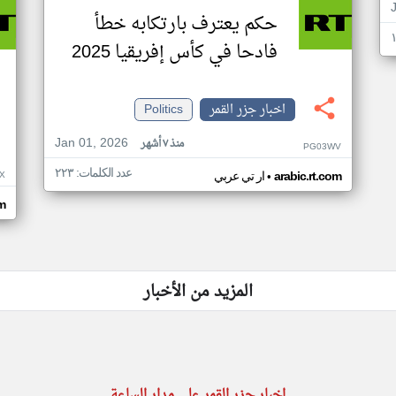
حكم يعترف بارتكابه خطأ
فادحا في كأس إفريقيا 2025
اخبار جزر القمر
Politics
Jan 01, 2026
منذ ٧ أشهر
PG03WV
عدد الكلمات: ٢٢٣
•
X
arabic.rt.com
ار تي عربي
om
المزيد من الأخبار
اخبار جزر القمر على مدار الساعة