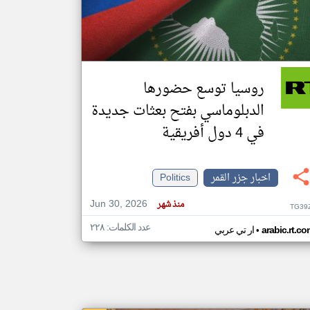
klyoum.com
تغيير الدولة
مصادر الأخبار من جزر القمر
روسيا توسع حضورها
اخبار جزر القمر على مدار الساعة
الدبلوماسي بفتح بعثات جديدة
أهم اخبار جزر القمر العاجلة والمباشرة
في 4 دول أفريقية
اخبار جزر القمر
Politics
Jun 30, 2026
منذ شهر
TG39
عدد الكلمات: ٢٢٨
•
arabic.rt.c
ار تي عربي