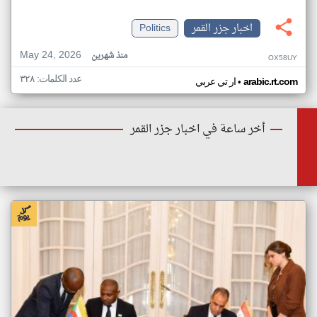
اخبار جزر القمر
Politics
May 24, 2026
منذ شهرين
OX58UY
عدد الكلمات: ٣٢٨
•
arabic.rt.com
ار تي عربي
أخر ساعة في اخبار جزر القمر