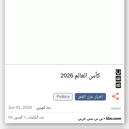
كأس العالم 2026
اخبار جزر القمر
Politics
Jun 01, 2026
منذ شهرين
PF63IT
عدد الكلمات: ٦ الصور: ٢٥
•
bbc.com
بي بي سي عربي