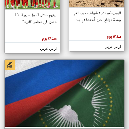
اليونيسكو تدرج شواطئ نورماندي
بينهم ممثلو 7 دول عربية.. 13
klyoum.com
وعدة مواقع أخرى أحدها في بلد ...
تغيير الدولة
عضوا في مجلس "الفيفا" ...
تعبر
مصادر الأخبار من جزر القمر
المقالات
الموجوده
اخبار جزر القمر على مدار الساعة
منذ ١٣ يوم
هنا عن
منذ ٢٨ يوم
وجهة
نظر
أهم اخبار جزر القمر العاجلة والمباشرة
ار تي عربي
كاتبيها.
ار تي عربي