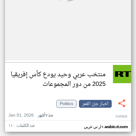
منتخب عربي وحيد يودع كأس إفريقيا
2025 من دور المجموعات
اخبار جزر القمر
Politics
Jan 01, 2026
منذ ٧ أشهر
YU55DX
عدد الكلمات: ١١٠
•
arabic.rt.com
ار تي عربي