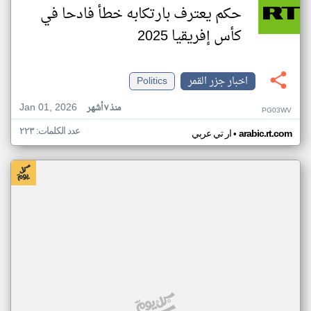
حكم يعترف بارتكابه خطأ فادحا في
كأس إفريقيا 2025
اخبار جزر القمر
Politics
Jan 01, 2026
منذ ٧ أشهر
PG03WV
عدد الكلمات: ٢٢٣
•
arabic.rt.com
ار تي عربي