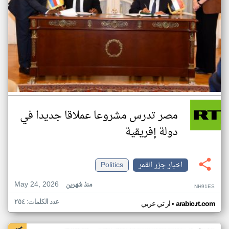
مصر تدرس مشروعا عملاقا جديدا في
دولة إفريقية
اخبار جزر القمر
Politics
May 24, 2026
منذ شهرين
NH91ES
عدد الكلمات: ٢٥٤
•
arabic.rt.com
ار تي عربي