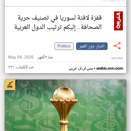
قفزة لافتة لسوريا في تصنيف حرية
الصحافة.. إليكم ترتيب الدول العربية
اخبار جزر القمر
Politics
May 04, 2026
منذ ٣ أشهر
VF17PD
عدد الكلمات: ٢٣١
•
arabic.cnn.com
سي ان ان عربي