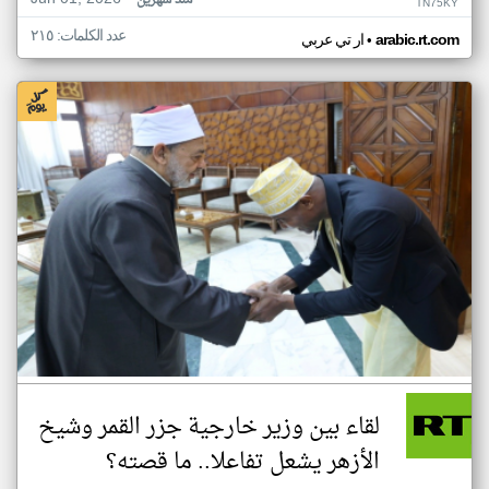
منذ شهرين
TN75KY
عدد الكلمات: ٢١٥
•
arabic.rt.com
ار تي عربي
لقاء بين وزير خارجية جزر القمر وشيخ
الأزهر يشعل تفاعلا.. ما قصته؟