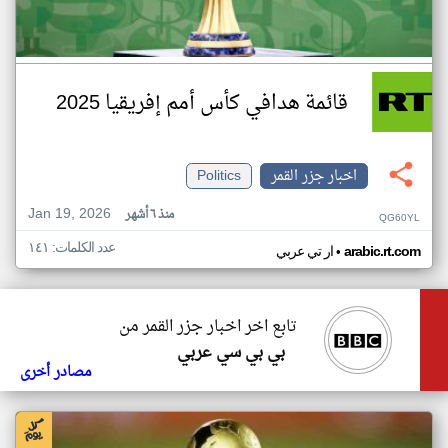
قائمة هدافي كأس أمم إفريقيا 2025
اخبار جزر القمر
Politics
Jan 19, 2026
منذ ٦ أشهر
QG60YL
عدد الكلمات: ١٤١
•
arabic.rt.com
ار تي عربي
تابع اخر اخبار جزر القمر من
بي بي سي عربي
مصادر أخرى