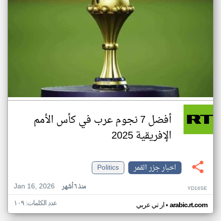
أفضل 7 نجوم عرب في كأس الأمم
الإفريقية 2025
اخبار جزر القمر
Politics
Jan 16, 2026
منذ ٦ أشهر
YD16SE
عدد الكلمات: ١٠٩
•
arabic.rt.com
ار تي عربي