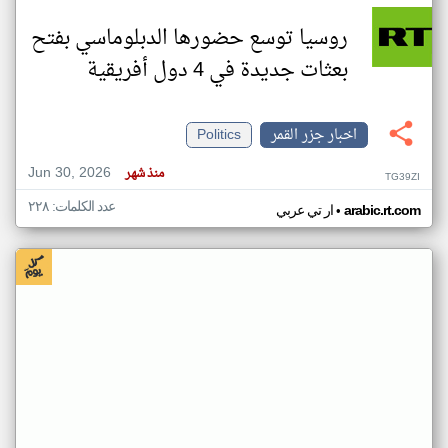
روسيا توسع حضورها الدبلوماسي بفتح
بعثات جديدة في 4 دول أفريقية
اخبار جزر القمر
Politics
Jun 30, 2026
منذ شهر
TG39ZI
عدد الكلمات: ٢٢٨
•
arabic.rt.com
ار تي عربي