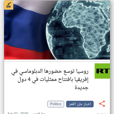
روسيا توسع حضورها الدبلوماسي في
إفريقيا بافتتاح ممثليات في 4 دول
جديدة
اخبار جزر القمر
Politics
Jun 01, 2026