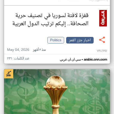
قفزة لافتة لسوريا في تصنيف حرية
الصحافة.. إليكم ترتيب الدول العربية
اخبار جزر القمر
Politics
May 04, 2026
منذ ٣ أشهر
VF17PD
عدد الكلمات: ٢٣١
•
arabic.cnn.com
سي ان ان عربي