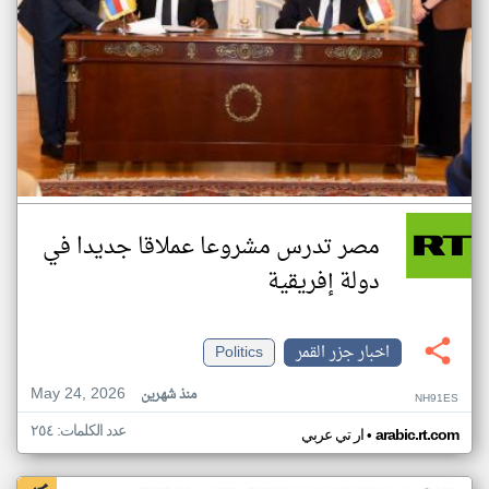
مصر تدرس مشروعا عملاقا جديدا في
دولة إفريقية
اخبار جزر القمر
Politics
May 24, 2026
منذ شهرين
NH91ES
عدد الكلمات: ٢٥٤
•
arabic.rt.com
ار تي عربي