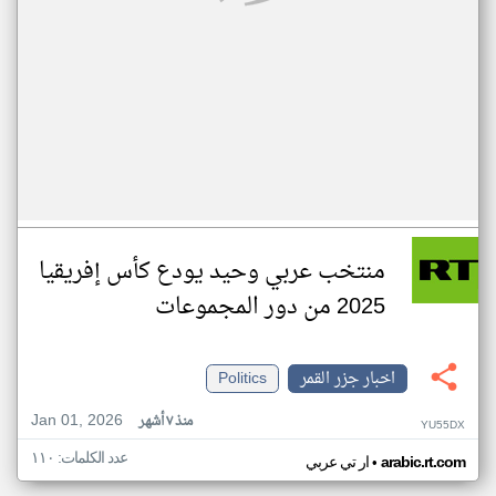
منتخب عربي وحيد يودع كأس إفريقيا
2025 من دور المجموعات
اخبار جزر القمر
Politics
Jan 01, 2026
منذ ٧ أشهر
YU55DX
عدد الكلمات: ١١٠
•
arabic.rt.com
ار تي عربي