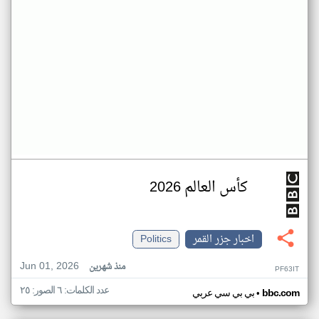
كأس العالم 2026
اخبار جزر القمر
Politics
Jun 01, 2026
منذ شهرين
PF63IT
عدد الكلمات: ٦ الصور: ٢٥
•
bbc.com
بي بي سي عربي