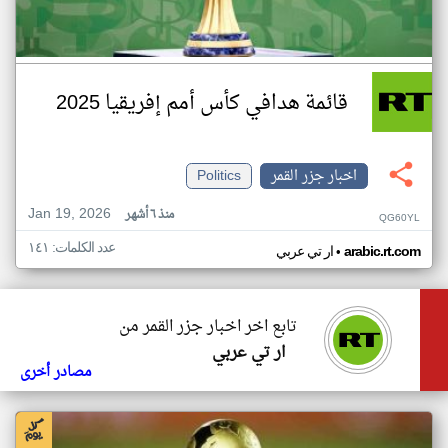
قائمة هدافي كأس أمم إفريقيا 2025
اخبار جزر القمر
Politics
Jan 19, 2026
منذ ٦ أشهر
QG60YL
عدد الكلمات: ١٤١
•
arabic.rt.com
ار تي عربي
تابع اخر اخبار جزر القمر من
ار تي عربي
مصادر أخرى