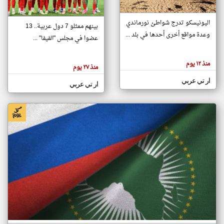
اليونيسكو تدرج شواطئ نورماندي
بينهم ممثلو 7 دول عربية.. 13
klyoum.com
وعدة مواقع أخرى أحدها في بلد ...
تغيير الدولة
عضوا في مجلس "الفيفا" ...
تعبر
مصادر الأخبار من جزر القمر
المقالات
الموجوده
اخبار جزر القمر على مدار الساعة
منذ ١٢ يوم
هنا عن
منذ ٢٧ يوم
وجهة
نظر
أهم اخبار جزر القمر العاجلة والمباشرة
ار تي عربي
كاتبيها.
ار تي عربي