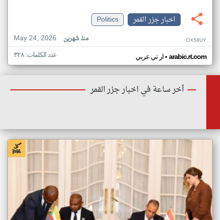
اخبار جزر القمر
Politics
May 24, 2026
منذ شهرين
OX58UY
عدد الكلمات: ٣٢٨
•
arabic.rt.com
ار تي عربي
أخر ساعة في اخبار جزر القمر