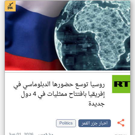
روسيا توسع حضورها الدبلوماسي في
إفريقيا بافتتاح ممثليات في 4 دول
جديدة
اخبار جزر القمر
Politics
Jun 01, 2026