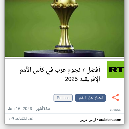
أفضل 7 نجوم عرب في كأس الأمم
الإفريقية 2025
اخبار جزر القمر
Politics
Jan 16, 2026
منذ ٦ أشهر
YD16SE
عدد الكلمات: ١٠٩
•
arabic.rt.com
ار تي عربي