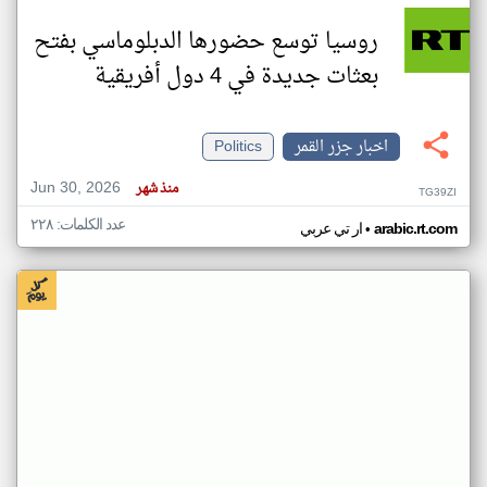
روسيا توسع حضورها الدبلوماسي بفتح
بعثات جديدة في 4 دول أفريقية
اخبار جزر القمر
Politics
Jun 30, 2026
منذ شهر
TG39ZI
عدد الكلمات: ٢٢٨
•
arabic.rt.com
ار تي عربي