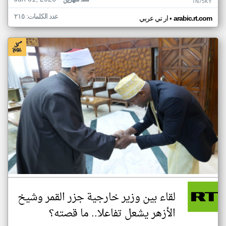
منذ شهرين
TN75KY
عدد الكلمات: ٢١٥
•
arabic.rt.com
ار تي عربي
لقاء بين وزير خارجية جزر القمر وشيخ
الأزهر يشعل تفاعلا.. ما قصته؟