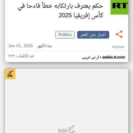
حكم يعترف بارتكابه خطأ فادحا في
كأس إفريقيا 2025
اخبار جزر القمر
Politics
Jan 01, 2026
منذ ٧ أشهر
PG03WV
عدد الكلمات: ٢٢٣
•
arabic.rt.com
ار تي عربي