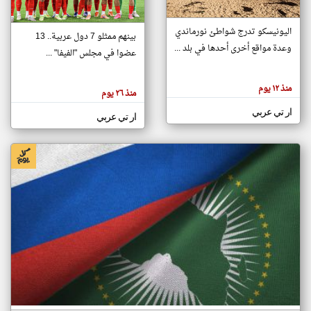
اليونيسكو تدرج شواطئ نورماندي
بينهم ممثلو 7 دول عربية.. 13
klyoum.com
وعدة مواقع أخرى أحدها في بلد ...
تغيير الدولة
عضوا في مجلس "الفيفا" ...
تعبر
مصادر الأخبار من جزر القمر
المقالات
الموجوده
اخبار جزر القمر على مدار الساعة
منذ ١٢ يوم
هنا عن
منذ ٢٦ يوم
وجهة
نظر
أهم اخبار جزر القمر العاجلة والمباشرة
ار تي عربي
كاتبيها.
ار تي عربي