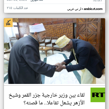
منذ شهرين
TN75KY
عدد الكلمات: ٢١٥
•
arabic.rt.com
ار تي عربي
لقاء بين وزير خارجية جزر القمر وشيخ
الأزهر يشعل تفاعلا.. ما قصته؟