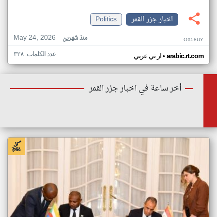
اخبار جزر القمر
Politics
May 24, 2026
منذ شهرين
OX58UY
عدد الكلمات: ٣٢٨
•
arabic.rt.com
ار تي عربي
أخر ساعة في اخبار جزر القمر