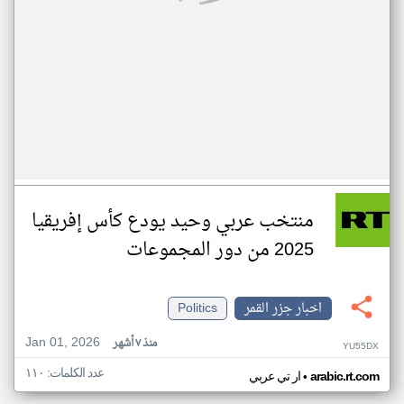
منتخب عربي وحيد يودع كأس إفريقيا
2025 من دور المجموعات
اخبار جزر القمر
Politics
Jan 01, 2026
منذ ٧ أشهر
YU55DX
عدد الكلمات: ١١٠
•
arabic.rt.com
ار تي عربي