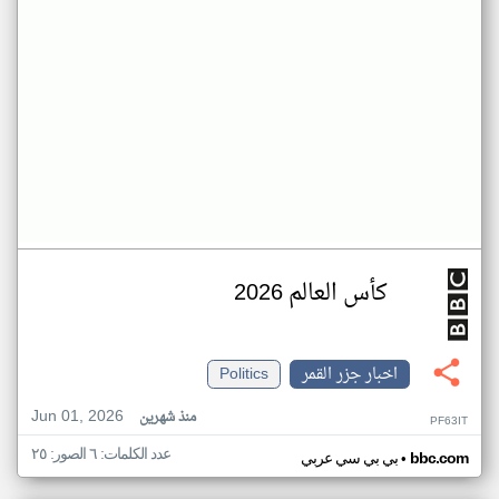
كأس العالم 2026
اخبار جزر القمر
Politics
Jun 01, 2026
منذ شهرين
PF63IT
عدد الكلمات: ٦ الصور: ٢٥
•
bbc.com
بي بي سي عربي