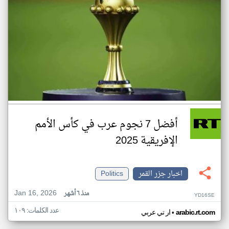
أفضل 7 نجوم عرب في كأس الأمم
الإفريقية 2025
اخبار جزر القمر
Politics
Jan 16, 2026
منذ ٦ أشهر
YD16SE
عدد الكلمات: ١٠٩
•
arabic.rt.com
ار تي عربي