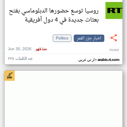
روسيا توسع حضورها الدبلوماسي بفتح
بعثات جديدة في 4 دول أفريقية
اخبار جزر القمر
Politics
Jun 30, 2026
منذ شهر
TG39ZI
عدد الكلمات: ٢٢٨
•
arabic.rt.com
ار تي عربي