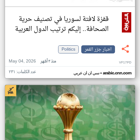
قفزة لافتة لسوريا في تصنيف حرية
الصحافة.. إليكم ترتيب الدول العربية
اخبار جزر القمر
Politics
May 04, 2026
منذ ٣ أشهر
VF17PD
عدد الكلمات: ٢٣١
•
arabic.cnn.com
سي ان ان عربي