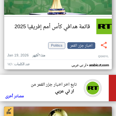
قائمة هدافي كأس أمم إفريقيا 2025
اخبار جزر القمر
Politics
Jan 19, 2026
منذ ٦ أشهر
QG60YL
عدد الكلمات: ١٤١
•
arabic.rt.com
ار تي عربي
تابع اخر اخبار جزر القمر من
ار تي عربي
مصادر أخرى