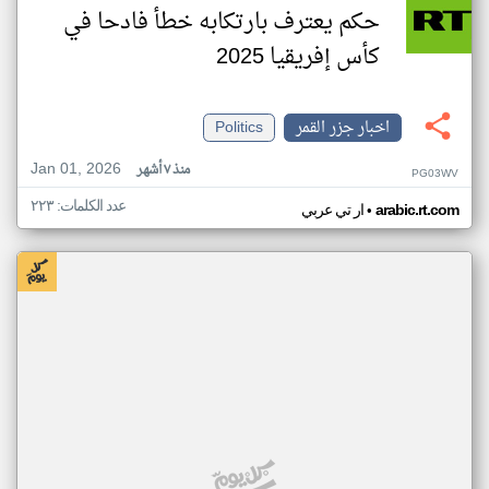
حكم يعترف بارتكابه خطأ فادحا في
كأس إفريقيا 2025
اخبار جزر القمر
Politics
Jan 01, 2026
منذ ٧ أشهر
PG03WV
عدد الكلمات: ٢٢٣
•
arabic.rt.com
ار تي عربي