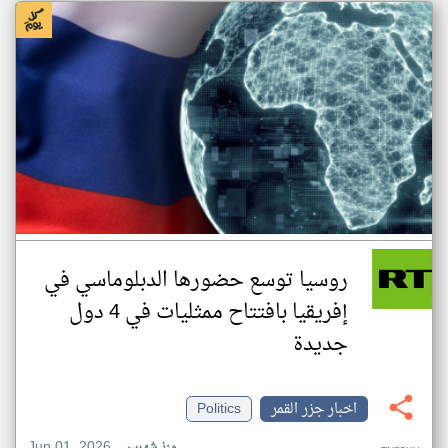
روسيا توسع حضورها الدبلوماسي في
إفريقيا بافتتاح ممثليات في 4 دول
جديدة
اخبار جزر القمر
Politics
Jun 01, 2026