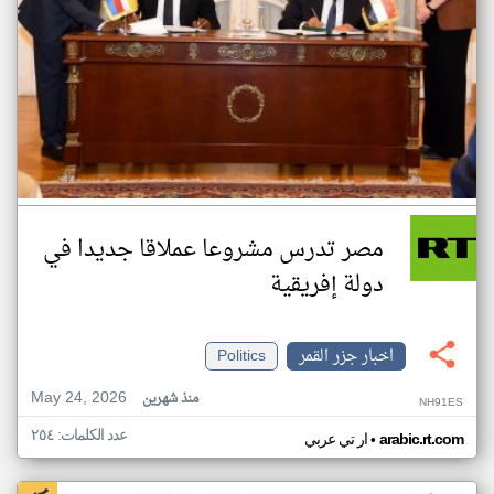
مصر تدرس مشروعا عملاقا جديدا في
دولة إفريقية
اخبار جزر القمر
Politics
May 24, 2026
منذ شهرين
NH91ES
عدد الكلمات: ٢٥٤
•
arabic.rt.com
ار تي عربي