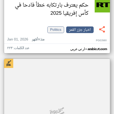
حكم يعترف بارتكابه خطأ فادحا في
كأس إفريقيا 2025
اخبار جزر القمر
Politics
Jan 01, 2026
منذ ٧ أشهر
PG03WV
عدد الكلمات: ٢٢٣
•
arabic.rt.com
ار تي عربي