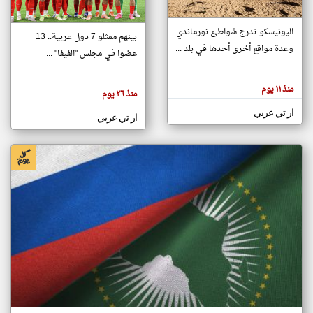
اليونيسكو تدرج شواطئ نورماندي
بينهم ممثلو 7 دول عربية.. 13
klyoum.com
وعدة مواقع أخرى أحدها في بلد ...
تغيير الدولة
عضوا في مجلس "الفيفا" ...
تعبر
مصادر الأخبار من جزر القمر
المقالات
الموجوده
اخبار جزر القمر على مدار الساعة
منذ ١١ يوم
هنا عن
منذ ٢٦ يوم
وجهة
نظر
أهم اخبار جزر القمر العاجلة والمباشرة
ار تي عربي
كاتبيها.
ار تي عربي