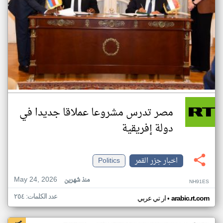
مصر تدرس مشروعا عملاقا جديدا في
دولة إفريقية
اخبار جزر القمر
Politics
May 24, 2026
منذ شهرين
NH91ES
عدد الكلمات: ٢٥٤
•
arabic.rt.com
ار تي عربي