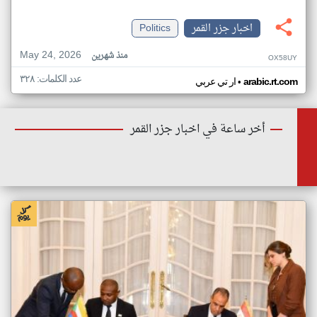
اخبار جزر القمر
Politics
May 24, 2026
منذ شهرين
OX58UY
عدد الكلمات: ٣٢٨
•
arabic.rt.com
ار تي عربي
أخر ساعة في اخبار جزر القمر