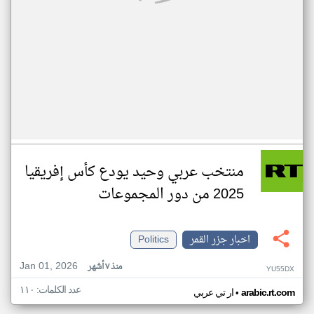
منتخب عربي وحيد يودع كأس إفريقيا
2025 من دور المجموعات
اخبار جزر القمر
Politics
Jan 01, 2026
منذ ٧ أشهر
YU55DX
عدد الكلمات: ١١٠
•
arabic.rt.com
ار تي عربي