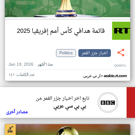
قائمة هدافي كأس أمم إفريقيا 2025
اخبار جزر القمر
Politics
Jan 19, 2026
منذ ٦ أشهر
QG60YL
عدد الكلمات: ١٤١
•
arabic.rt.com
ار تي عربي
تابع اخر اخبار جزر القمر من
بي بي سي عربي
مصادر أخرى