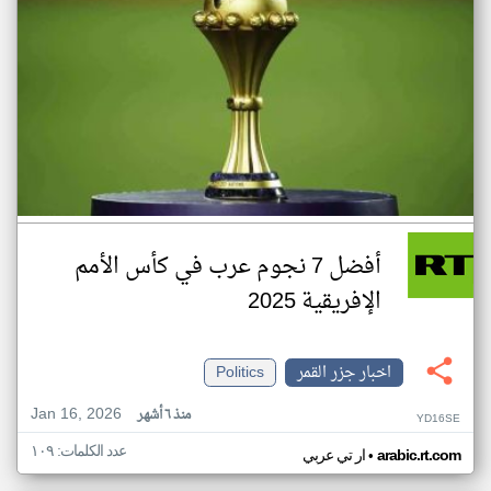
أفضل 7 نجوم عرب في كأس الأمم
الإفريقية 2025
اخبار جزر القمر
Politics
Jan 16, 2026
منذ ٦ أشهر
YD16SE
عدد الكلمات: ١٠٩
•
arabic.rt.com
ار تي عربي