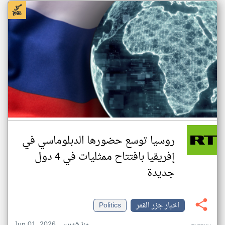
روسيا توسع حضورها الدبلوماسي في
إفريقيا بافتتاح ممثليات في 4 دول
جديدة
اخبار جزر القمر
Politics
Jun 01, 2026