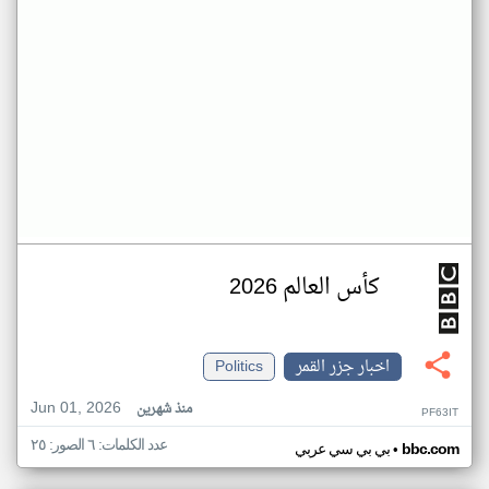
كأس العالم 2026
اخبار جزر القمر
Politics
Jun 01, 2026
منذ شهرين
PF63IT
عدد الكلمات: ٦ الصور: ٢٥
•
bbc.com
بي بي سي عربي