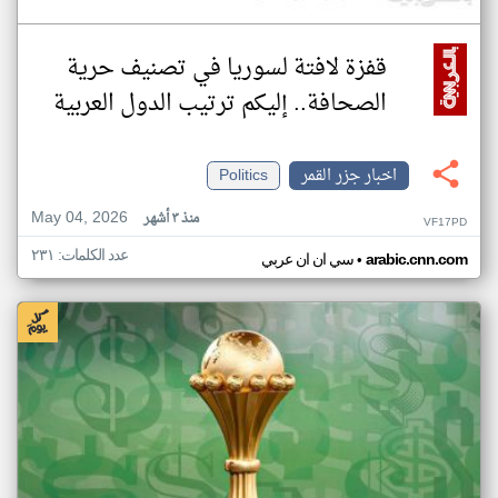
قفزة لافتة لسوريا في تصنيف حرية
الصحافة.. إليكم ترتيب الدول العربية
اخبار جزر القمر
Politics
May 04, 2026
منذ ٣ أشهر
VF17PD
عدد الكلمات: ٢٣١
•
arabic.cnn.com
سي ان ان عربي