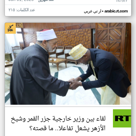
منذ شهرين
TN75KY
عدد الكلمات: ٢١٥
•
arabic.rt.com
ار تي عربي
لقاء بين وزير خارجية جزر القمر وشيخ
الأزهر يشعل تفاعلا.. ما قصته؟