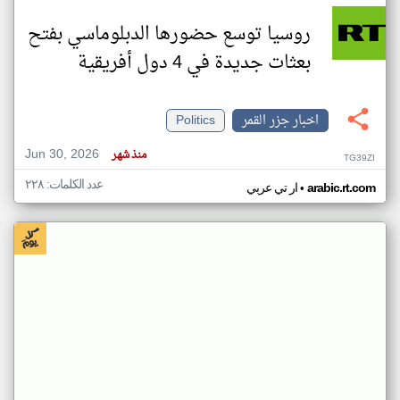
روسيا توسع حضورها الدبلوماسي بفتح
بعثات جديدة في 4 دول أفريقية
اخبار جزر القمر
Politics
Jun 30, 2026
منذ شهر
TG39ZI
عدد الكلمات: ٢٢٨
•
arabic.rt.com
ار تي عربي