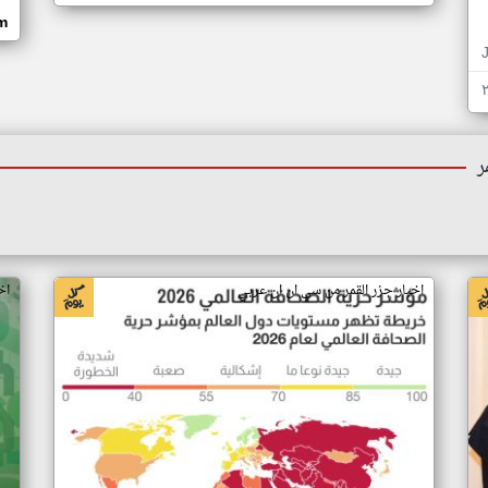
om
ر
اخبار جزر القمر من سي ان ان عربي
اخ