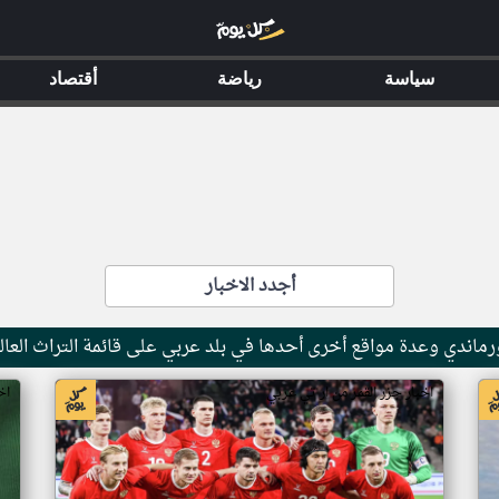
سياسة
رياضة
أقتصاد
أجدد الاخبار
ماندي وعدة مواقع أخرى أحدها في بلد عربي على قائمة التراث العال
اخبار جزر القمر من ار تي عربي
اخ