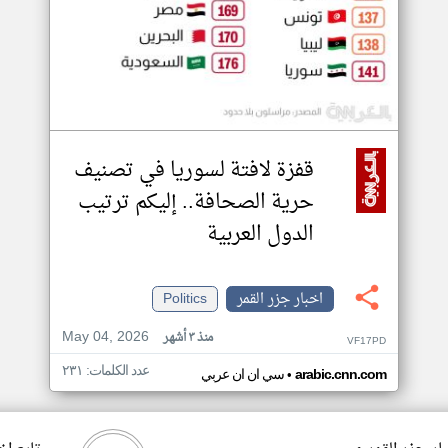
قفزة لافتة لسوريا في تصنيف
حرية الصحافة.. إليكم ترتيب
الدول العربية
اخبار جزر القمر
Politics
May 04, 2026
منذ ٣ أشهر
VF17PD
عدد الكلمات: ٢٣١
•
arabic.cnn.com
سي ان ان عربي