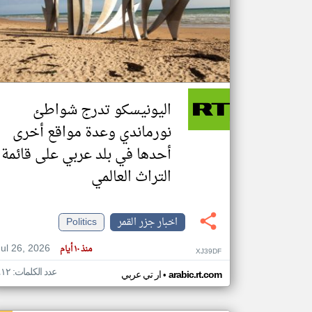
تعبر
المقالات
الموجوده
هنا عن
وجهة
اليونيسكو تدرج شواطئ
نظر
كاتبيها.
نورماندي وعدة مواقع أخرى
أحدها في بلد عربي على قائمة
التراث العالمي
اخبار جزر القمر
Politics
Jul 26, 2026
منذ ١٠ أيام
XJ39DF
عدد الكلمات: ٤١٢
•
arabic.rt.com
ار تي عربي