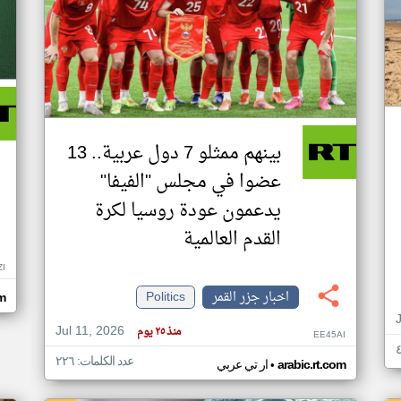
بينهم ممثلو 7 دول عربية.. 13
عضوا في مجلس "الفيفا"
يدعمون عودة روسيا لكرة
القدم العالمية
ZI
اخبار جزر القمر
Politics
om
Jul 11, 2026
منذ ٢٥ يوم
EE45AI
عدد الكلمات: ٢٢٦
•
arabic.rt.com
ار تي عربي