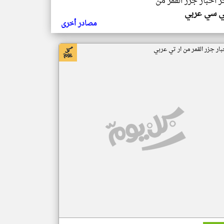
ر اخبار جزر القمر من
ي سي عربي
مصادر أخرى
بار جزر القمر من ار تي عربي