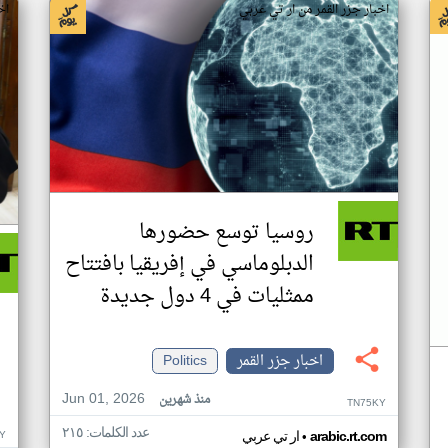
اخبار جزر القمر من ار تي عربي
اخ
روسيا توسع حضورها
الدبلوماسي في إفريقيا بافتتاح
ممثليات في 4 دول جديدة
اخبار جزر القمر
Politics
Jun 01, 2026
منذ شهرين
TN75KY
عدد الكلمات: ٢١٥
•
Y
arabic.rt.com
ار تي عربي