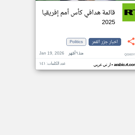
قائمة هدافي كأس أمم إفريقيا
2025
اخبار جزر القمر
Politics
Jan 19, 2026
منذ ٦ أشهر
QG60Y
عدد الكلمات: ١٤١
•
arabic.rt.c
ار تي عربي