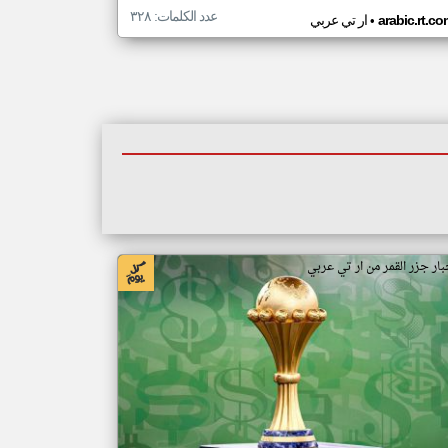
عدد الكلمات: ٣٢٨
•
arabic.rt.c
ار تي عربي
بار جزر القمر من ار تي عربي