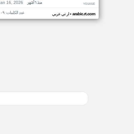
Jan 16, 2026
منذ ٦ أشهر
YD16SE
عدد الكلمات: ١٠٩
•
arabic.rt.com
ار تي عربي