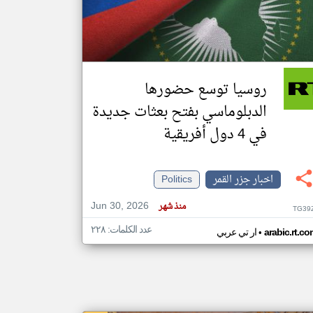
klyoum.com
تغيير الدولة
مصادر الأخبار من جزر القمر
روسيا توسع حضورها
اخبار جزر القمر على مدار الساعة
الدبلوماسي بفتح بعثات جديدة
أهم اخبار جزر القمر العاجلة والمباشرة
في 4 دول أفريقية
اخبار جزر القمر
Politics
Jun 30, 2026
منذ شهر
TG39
عدد الكلمات: ٢٢٨
•
arabic.rt.c
ار تي عربي