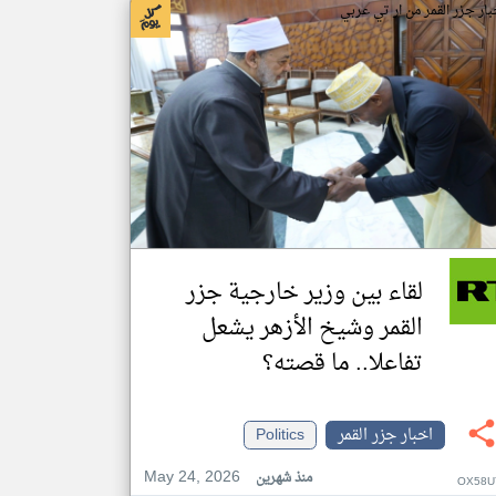
بار جزر القمر من ار تي عربي
لقاء بين وزير خارجية جزر
القمر وشيخ الأزهر يشعل
تفاعلا.. ما قصته؟
اخبار جزر القمر
Politics
May 24, 2026
منذ شهرين
OX58U