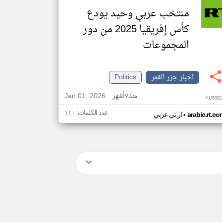
منتخب عربي وحيد يودع
كأس إفريقيا 2025 من دور
المجموعات
اخبار جزر القمر
Politics
Jan 01, 2026
منذ ٧ أشهر
YU55D
عدد الكلمات: ١١٠
•
arabic.rt.c
ار تي عربي