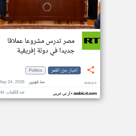
مصر تدرس مشروعا عملاقا
جديدا في دولة إفريقية
اخبار جزر القمر
Politics
May 24, 2026
منذ شهرين
NH91ES
عدد الكلمات: ٢٥٤
•
arabic.rt.com
ار تي عربي