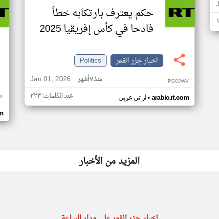
حكم يعترف بارتكابه خطأ
فادحا في كأس إفريقيا 2025
اخبار جزر القمر
Politics
Jan 01, 2026
منذ ٧ أشهر
PG03WV
عدد الكلمات: ٢٢٣
•
X
arabic.rt.com
ار تي عربي
om
المزيد من الأخبار
اخبار جزر القمر على مدار الساعة