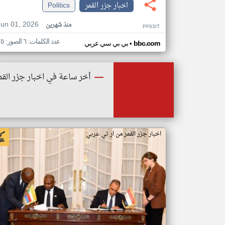
اخبار جزر القمر
Politics
Jun 01, 2026
منذ شهرين
PF63IT
عدد الكلمات: ٦ الصور: ٢٥
•
bbc.com
بي بي سي عربي
أخر ساعة في اخبار جزر القم
اخبار جزر القمر من ار تي عربي