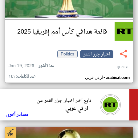
قائمة هدافي كأس أمم إفريقيا 2025
اخبار جزر القمر
Politics
Jan 19, 2026
منذ ٦ أشهر
QG60YL
عدد الكلمات: ١٤١
•
arabic.rt.com
ار تي عربي
تابع اخر اخبار جزر القمر من
ار تي عربي
مصادر أخرى