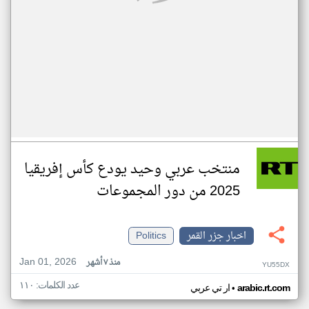
منتخب عربي وحيد يودع كأس إفريقيا
2025 من دور المجموعات
اخبار جزر القمر
Politics
Jan 01, 2026
منذ ٧ أشهر
YU55DX
عدد الكلمات: ١١٠
•
arabic.rt.com
ار تي عربي