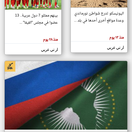
اليونيسكو تدرج شواطئ نورماندي
بينهم ممثلو 7 دول عربية.. 13
klyoum.com
وعدة مواقع أخرى أحدها في بلد ...
تغيير الدولة
عضوا في مجلس "الفيفا" ...
تعبر
مصادر الأخبار من جزر القمر
المقالات
الموجوده
اخبار جزر القمر على مدار الساعة
منذ ١٣ يوم
هنا عن
منذ ٢٨ يوم
وجهة
نظر
أهم اخبار جزر القمر العاجلة والمباشرة
ار تي عربي
كاتبيها.
ار تي عربي