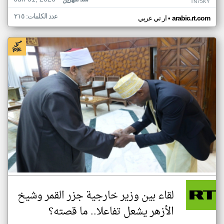
منذ شهرين
TN75KY
عدد الكلمات: ٢١٥
•
arabic.rt.com
ار تي عربي
لقاء بين وزير خارجية جزر القمر وشيخ
الأزهر يشعل تفاعلا.. ما قصته؟