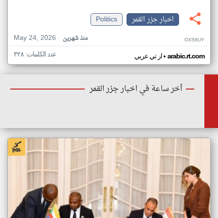
اخبار جزر القمر
Politics
May 24, 2026
منذ شهرين
OX58UY
عدد الكلمات: ٣٢٨
•
arabic.rt.com
ار تي عربي
أخر ساعة في اخبار جزر القمر