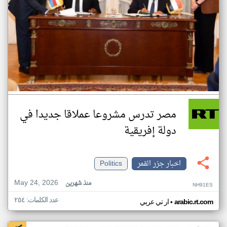
مصر تدرس مشروعا عملاقا جديدا في
دولة إفريقية
اخبار جزر القمر
Politics
May 24, 2026
منذ شهرين
NH91ES
عدد الكلمات: ٢٥٤
•
arabic.rt.com
ار تي عربي