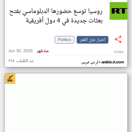
روسيا توسع حضورها الدبلوماسي بفتح
بعثات جديدة في 4 دول أفريقية
اخبار جزر القمر
Politics
Jun 30, 2026
منذ شهر
TG39ZI
عدد الكلمات: ٢٢٨
•
arabic.rt.com
ار تي عربي