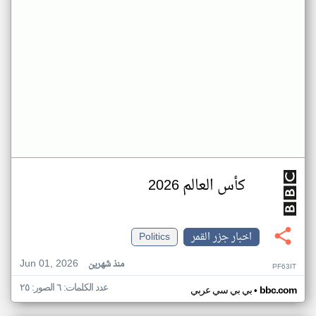
كأس العالم 2026
اخبار جزر القمر
Politics
Jun 01, 2026
منذ شهرين
PF63IT
عدد الكلمات: ٦ الصور: ٢٥
•
bbc.com
بي بي سي عربي