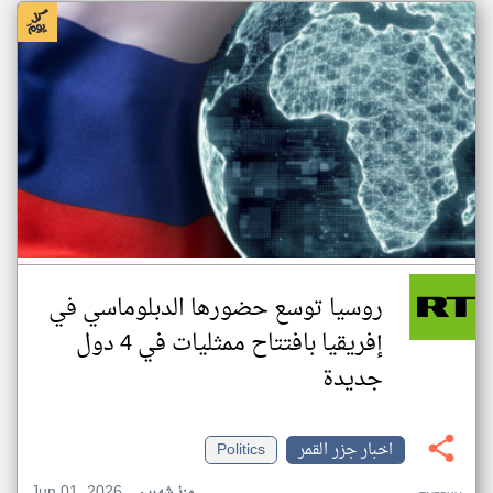
روسيا توسع حضورها الدبلوماسي في
إفريقيا بافتتاح ممثليات في 4 دول
جديدة
اخبار جزر القمر
Politics
Jun 01, 2026