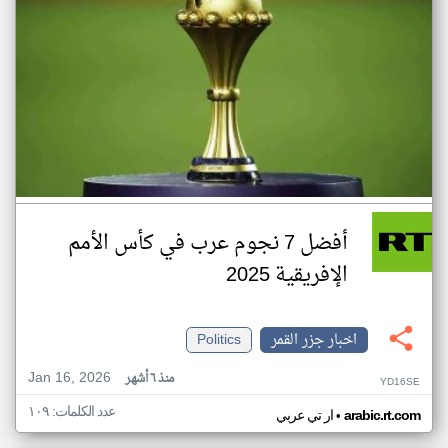
أفضل 7 نجوم عرب في كأس الأمم
الإفريقية 2025
اخبار جزر القمر
Politics
Jan 16, 2026
منذ ٦ أشهر
YD16SE
عدد الكلمات: ١٠٩
•
arabic.rt.com
ار تي عربي