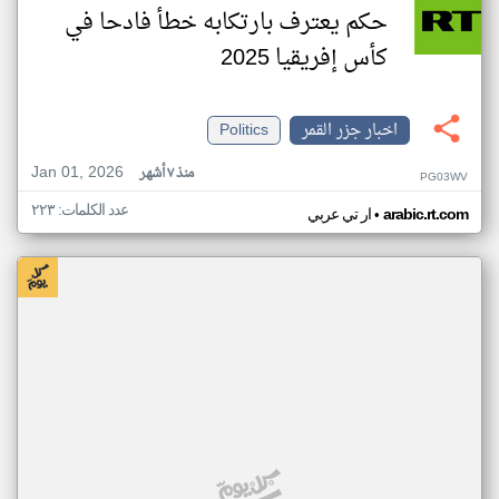
حكم يعترف بارتكابه خطأ فادحا في
كأس إفريقيا 2025
اخبار جزر القمر
Politics
Jan 01, 2026
منذ ٧ أشهر
PG03WV
عدد الكلمات: ٢٢٣
•
arabic.rt.com
ار تي عربي