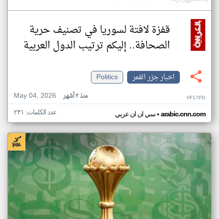
قفزة لافتة لسوريا في تصنيف حرية
الصحافة.. إليكم ترتيب الدول العربية
اخبار جزر القمر
Politics
May 04, 2026
منذ ٣ أشهر
VF17PD
عدد الكلمات: ٢٣١
•
arabic.cnn.com
سي ان ان عربي