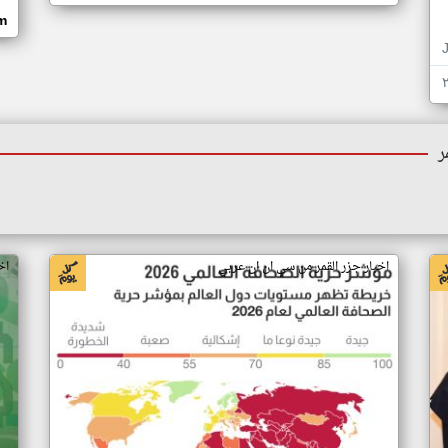
om
ر
اخبار جزر القمر من سي ان ان عربي
اخ