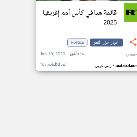
قائمة هدافي كأس أمم إفريقيا
2025
اخبار جزر القمر
Politics
Jan 19, 2026
منذ ٦ أشهر
QG60Y
عدد الكلمات: ١٤١
•
arabic.rt.c
ار تي عربي