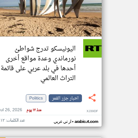
تعبر
المقالات
الموجوده
هنا عن
وجهة
اليونيسكو تدرج شواطئ
نظر
كاتبيها.
نورماندي وعدة مواقع أخرى
أحدها في بلد عربي على قائمة
التراث العالمي
اخبار جزر القمر
Politics
Jul 26, 2026
منذ ١٢ يوم
XJ39DF
عدد الكلمات: ٤١٢
•
arabic.rt.com
ار تي عربي