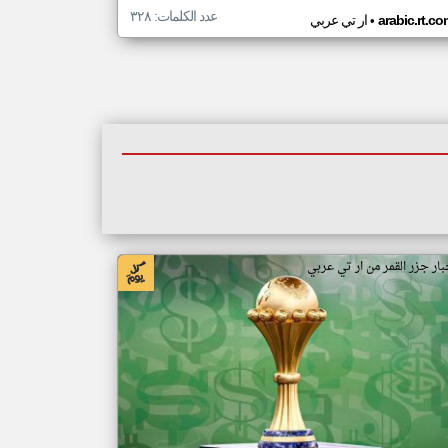
عدد الكلمات: ٣٢٨
•
arabic.rt.c
ار تي عربي
بار جزر القمر من ار تي عربي