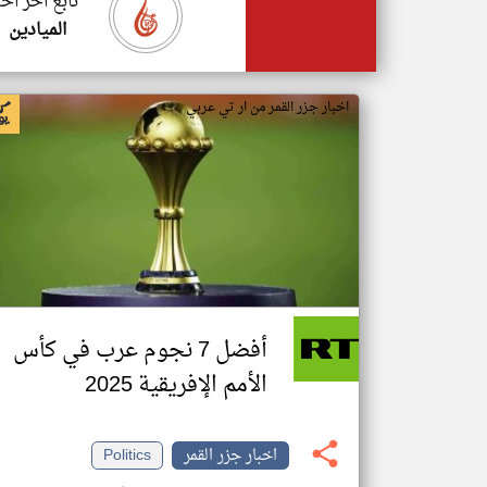
تابع اخر اخب
الميادين
اخبار جزر القمر من ار تي عربي
أفضل 7 نجوم عرب في كأس
الأمم الإفريقية 2025
اخبار جزر القمر
Politics