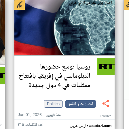
اخبار جزر القمر من ار تي عربي
اخ
روسيا توسع حضورها
الدبلوماسي في إفريقيا بافتتاح
ممثليات في 4 دول جديدة
اخبار جزر القمر
Politics
Jun 01, 2026
منذ شهرين
TN75KY
عدد الكلمات: ٢١٥
•
Y
arabic.rt.com
ار تي عربي