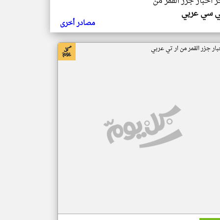
ر اخبار جزر القمر من
ي سي عربي
مصادر أخرى
بار جزر القمر من ار تي عربي