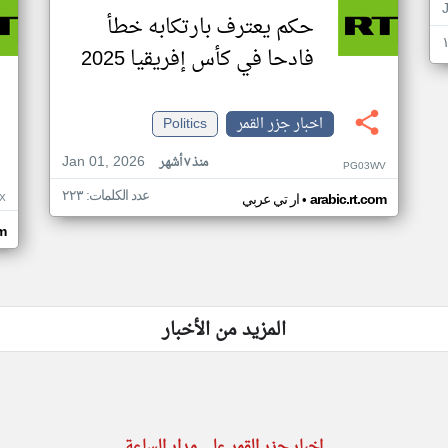
حكم يعترف بارتكابه خطأ
فادحا في كأس إفريقيا 2025
اخبار جزر القمر
Politics
Jan 01, 2026
منذ ٧ أشهر
PG03WV
عدد الكلمات: ٢٢٣
•
X
arabic.rt.com
ار تي عربي
om
المزيد من الأخبار
اخبار جزر القمر على مدار الساعة