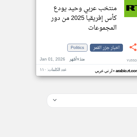
منتخب عربي وحيد يودع
كأس إفريقيا 2025 من دور
المجموعات
اخبار جزر القمر
Politics
Jan 01, 2026
منذ ٧ أشهر
YU55D
عدد الكلمات: ١١٠
•
arabic.rt.c
ار تي عربي