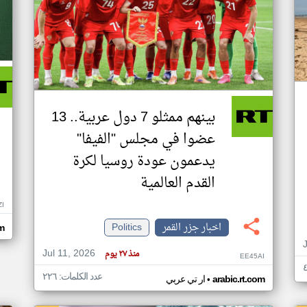
بينهم ممثلو 7 دول عربية.. 13
عضوا في مجلس "الفيفا"
يدعمون عودة روسيا لكرة
القدم العالمية
ZI
اخبار جزر القمر
Politics
om
Jul 11, 2026
منذ ٢٧ يوم
EE45AI
عدد الكلمات: ٢٢٦
•
arabic.rt.com
ار تي عربي