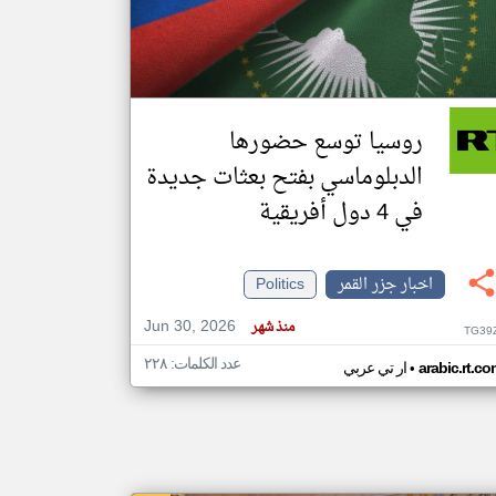
klyoum.com
تغيير الدولة
مصادر الأخبار من جزر القمر
روسيا توسع حضورها
اخبار جزر القمر على مدار الساعة
الدبلوماسي بفتح بعثات جديدة
أهم اخبار جزر القمر العاجلة والمباشرة
في 4 دول أفريقية
اخبار جزر القمر
Politics
Jun 30, 2026
منذ شهر
TG39
عدد الكلمات: ٢٢٨
•
arabic.rt.c
ار تي عربي