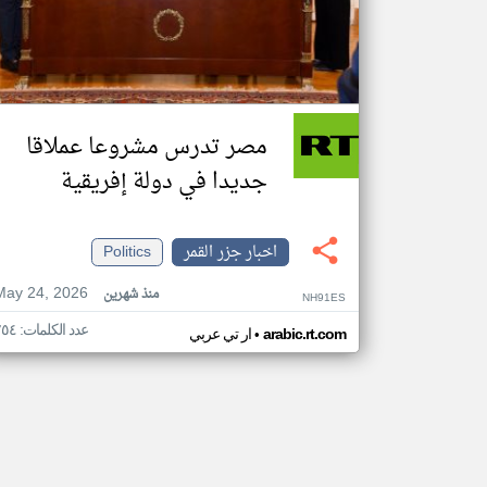
مصر تدرس مشروعا عملاقا
جديدا في دولة إفريقية
اخبار جزر القمر
Politics
May 24, 2026
منذ شهرين
NH91ES
عدد الكلمات: ٢٥٤
•
arabic.rt.com
ار تي عربي