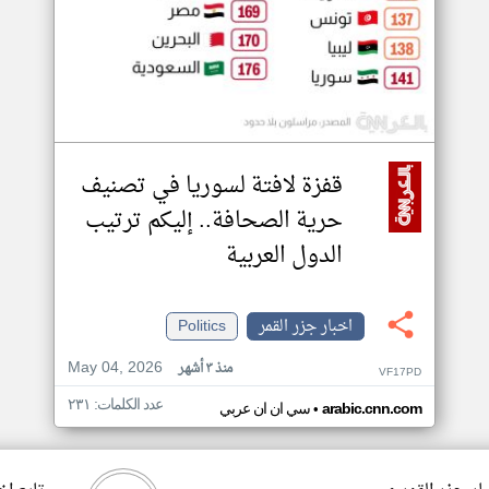
قفزة لافتة لسوريا في تصنيف
حرية الصحافة.. إليكم ترتيب
الدول العربية
اخبار جزر القمر
Politics
May 04, 2026
منذ ٣ أشهر
VF17PD
عدد الكلمات: ٢٣١
•
arabic.cnn.com
سي ان ان عربي