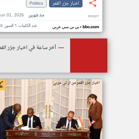
اخبار جزر القمر
Politics
Jun 01, 2026
منذ شهرين
PF63IT
عدد الكلمات: ٦ الصور: ٢٥
•
bbc.com
بي بي سي عربي
أخر ساعة في اخبار جزر القم
اخبار جزر القمر من ار تي عربي