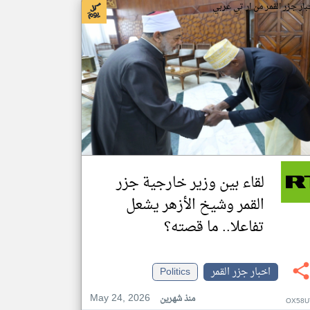
بار جزر القمر من ار تي عربي
لقاء بين وزير خارجية جزر
القمر وشيخ الأزهر يشعل
تفاعلا.. ما قصته؟
اخبار جزر القمر
Politics
May 24, 2026
منذ شهرين
OX58U