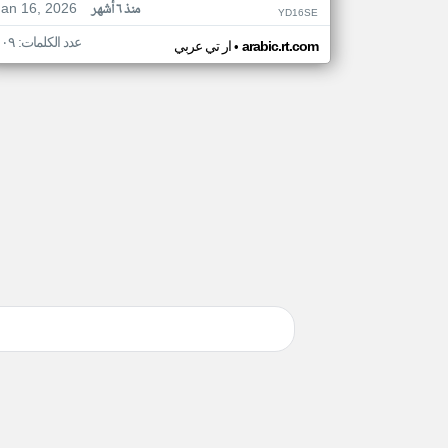
Jan 16, 2026
منذ ٦ أشهر
YD16SE
عدد الكلمات: ١٠٩
•
arabic.rt.com
ار تي عربي