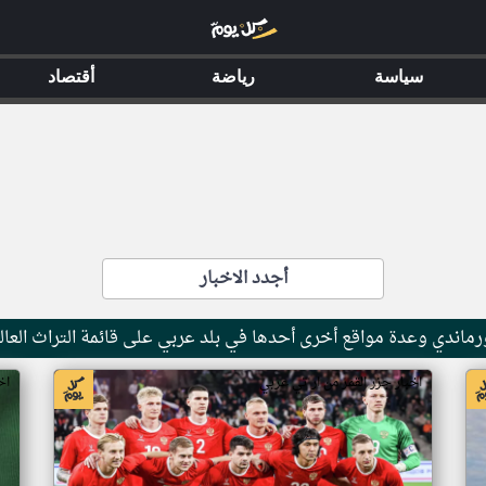
سياسة
رياضة
أقتصاد
أجدد الاخبار
ماندي وعدة مواقع أخرى أحدها في بلد عربي على قائمة التراث العال
اخبار جزر القمر من ار تي عربي
اخ