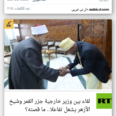
منذ شهرين
TN75KY
عدد الكلمات: ٢١٥
•
arabic.rt.com
ار تي عربي
لقاء بين وزير خارجية جزر القمر وشيخ
الأزهر يشعل تفاعلا.. ما قصته؟