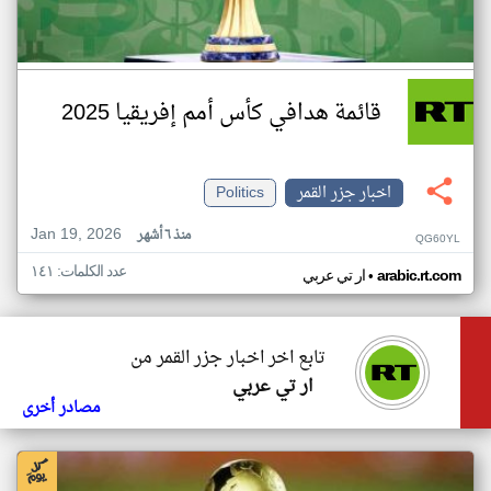
قائمة هدافي كأس أمم إفريقيا 2025
اخبار جزر القمر
Politics
Jan 19, 2026
منذ ٦ أشهر
QG60YL
عدد الكلمات: ١٤١
•
arabic.rt.com
ار تي عربي
تابع اخر اخبار جزر القمر من
ار تي عربي
مصادر أخرى