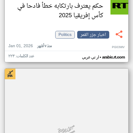
حكم يعترف بارتكابه خطأ فادحا في
كأس إفريقيا 2025
اخبار جزر القمر
Politics
Jan 01, 2026
منذ ٧ أشهر
PG03WV
عدد الكلمات: ٢٢٣
•
arabic.rt.com
ار تي عربي