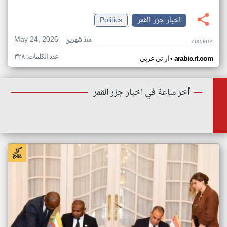
اخبار جزر القمر
Politics
May 24, 2026
منذ شهرين
OX58UY
عدد الكلمات: ٣٢٨
•
arabic.rt.com
ار تي عربي
أخر ساعة في اخبار جزر القمر