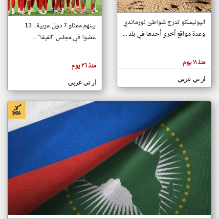
اليونيسكو تدرج شواطئ نورماندي
بينهم ممثلو 7 دول عربية.. 13
klyoum.com
وعدة مواقع أخرى أحدها في بلد ...
تغيير الدولة
عضوا في مجلس "الفيفا" ...
تعبر
مصادر الأخبار من جزر القمر
المقالات
الموجوده
اخبار جزر القمر على مدار الساعة
منذ ١١ يوم
هنا عن
منذ ٢٦ يوم
وجهة
نظر
أهم اخبار جزر القمر العاجلة والمباشرة
ار تي عربي
كاتبيها.
ار تي عربي