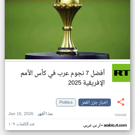
أفضل 7 نجوم عرب في كأس الأمم
الإفريقية 2025
اخبار جزر القمر
Politics
Jan 16, 2026
منذ ٦ أشهر
YD16SE
عدد الكلمات: ١٠٩
•
arabic.rt.com
ار تي عربي