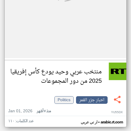
منتخب عربي وحيد يودع كأس إفريقيا
2025 من دور المجموعات
اخبار جزر القمر
Politics
Jan 01, 2026
منذ ٧ أشهر
YU55DX
عدد الكلمات: ١١٠
•
arabic.rt.com
ار تي عربي