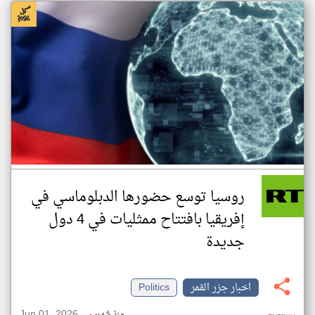
روسيا توسع حضورها الدبلوماسي في
إفريقيا بافتتاح ممثليات في 4 دول
جديدة
اخبار جزر القمر
Politics
Jun 01, 2026