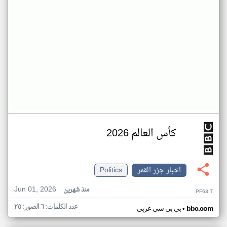
كأس العالم 2026
اخبار جزر القمر
Politics
Jun 01, 2026
منذ شهرين
PF63IT
عدد الكلمات: ٦ الصور: ٢٥
•
bbc.com
بي بي سي عربي