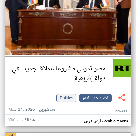
مصر تدرس مشروعا عملاقا جديدا في
دولة إفريقية
اخبار جزر القمر
Politics
May 24, 2026
منذ شهرين
NH91ES
عدد الكلمات: ٢٥٤
•
arabic.rt.com
ار تي عربي