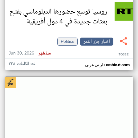
روسيا توسع حضورها الدبلوماسي بفتح
بعثات جديدة في 4 دول أفريقية
اخبار جزر القمر
Politics
Jun 30, 2026
منذ شهر
TG39ZI
عدد الكلمات: ٢٢٨
•
arabic.rt.com
ار تي عربي