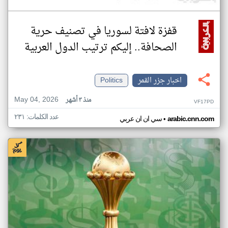
قفزة لافتة لسوريا في تصنيف حرية
الصحافة.. إليكم ترتيب الدول العربية
اخبار جزر القمر
Politics
May 04, 2026
منذ ٣ أشهر
VF17PD
عدد الكلمات: ٢٣١
•
arabic.cnn.com
سي ان ان عربي