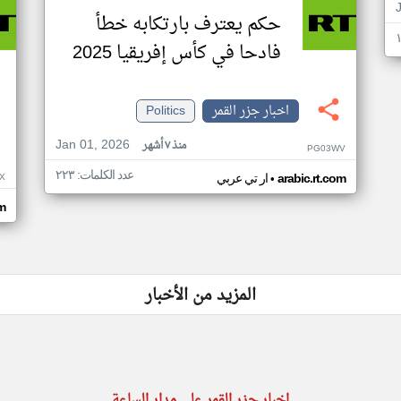
حكم يعترف بارتكابه خطأ
فادحا في كأس إفريقيا 2025
اخبار جزر القمر
Politics
Jan 01, 2026
منذ ٧ أشهر
PG03WV
عدد الكلمات: ٢٢٣
•
X
arabic.rt.com
ار تي عربي
om
المزيد من الأخبار
اخبار جزر القمر على مدار الساعة