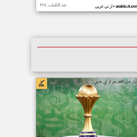
عدد الكلمات: ٣٢٨
•
arabic.rt.c
ار تي عربي
بار جزر القمر من ار تي عربي