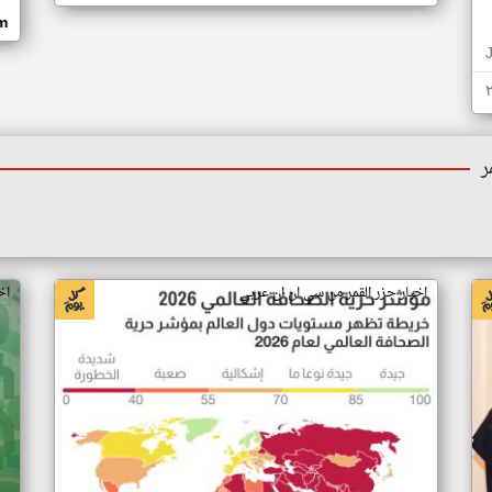
om
ر
اخبار جزر القمر من سي ان ان عربي
اخ