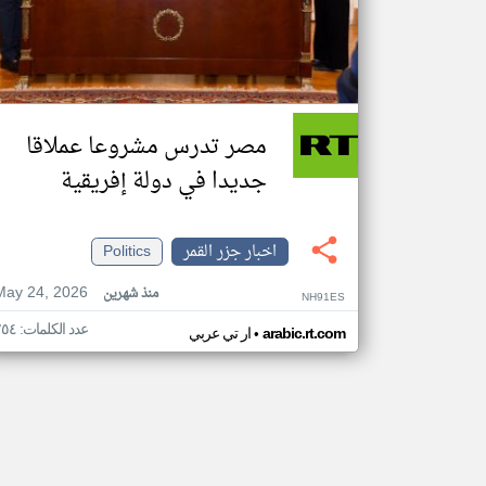
مصر تدرس مشروعا عملاقا
جديدا في دولة إفريقية
اخبار جزر القمر
Politics
May 24, 2026
منذ شهرين
NH91ES
عدد الكلمات: ٢٥٤
•
arabic.rt.com
ار تي عربي