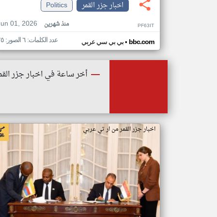
اخبار جزر القمر
Politics
Jun 01, 2026
منذ شهرين
PF63IT
عدد الكلمات: ٦ الصور: ٢٥
•
bbc.com
بي بي سي عربي
أخر ساعة في اخبار جزر القم
اخبار جزر القمر من ار تي عربي