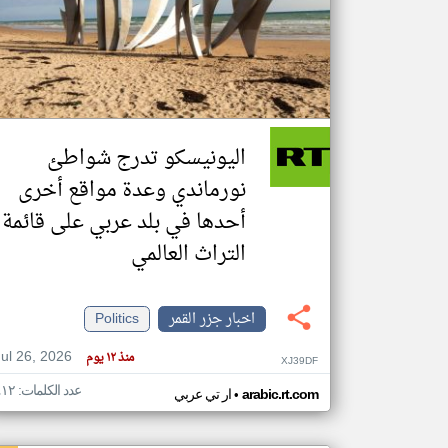
تعبر
المقالات
الموجوده
هنا عن
وجهة
اليونيسكو تدرج شواطئ
نظر
كاتبيها.
نورماندي وعدة مواقع أخرى
أحدها في بلد عربي على قائمة
التراث العالمي
اخبار جزر القمر
Politics
Jul 26, 2026
منذ ١٢ يوم
XJ39DF
عدد الكلمات: ٤١٢
•
arabic.rt.com
ار تي عربي