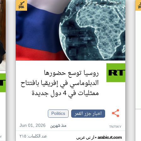
اخبار جزر القمر من ار تي عربي
اخ
روسيا توسع حضورها
الدبلوماسي في إفريقيا بافتتاح
ممثليات في 4 دول جديدة
اخبار جزر القمر
Politics
Jun 01, 2026
منذ شهرين
TN75KY
عدد الكلمات: ٢١٥
•
Y
arabic.rt.com
ار تي عربي