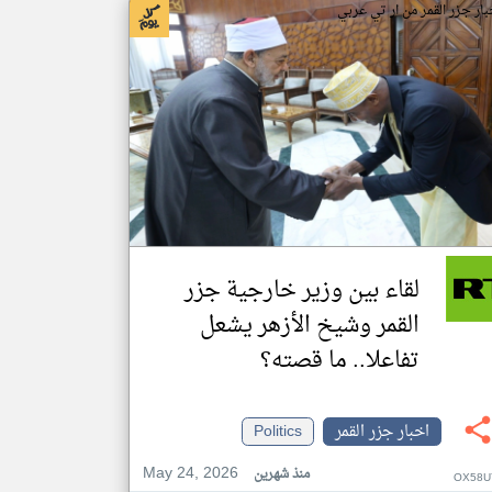
بار جزر القمر من ار تي عربي
لقاء بين وزير خارجية جزر
القمر وشيخ الأزهر يشعل
تفاعلا.. ما قصته؟
اخبار جزر القمر
Politics
May 24, 2026
منذ شهرين
OX58U