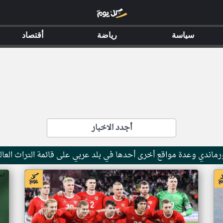
سياسة
رياضة
أقتصاد
أجدد الاخبار
ماندي وعدة مواقع أخرى أحدها في بلد عربي على قائمة التراث العال
اخبار جزر القمر من ار تي عربي
اخ