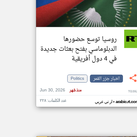
klyoum.com
تغيير الدولة
مصادر الأخبار من جزر القمر
روسيا توسع حضورها
اخبار جزر القمر على مدار الساعة
الدبلوماسي بفتح بعثات جديدة
أهم اخبار جزر القمر العاجلة والمباشرة
في 4 دول أفريقية
اخبار جزر القمر
Politics
Jun 30, 2026
منذ شهر
TG39
عدد الكلمات: ٢٢٨
•
arabic.rt.c
ار تي عربي