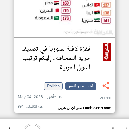
قفزة لافتة لسوريا في تصنيف
حرية الصحافة.. إليكم ترتيب
الدول العربية
اخبار جزر القمر
Politics
May 04, 2026
منذ ٣ أشهر
VF17PD
عدد الكلمات: ٢٣١
•
arabic.cnn.com
سي ان ان عربي