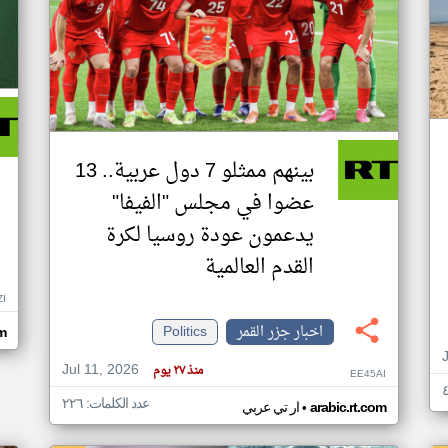
بينهم ممثلو 7 دول عربية.. 13
عضوا في مجلس "الفيفا"
يدعمون عودة روسيا لكرة
القدم العالمية
ZI
اخبار جزر القمر
Politics
om
Jul 11, 2026
منذ ٢٧ يوم
EE45AI
عدد الكلمات: ٢٢٦
•
arabic.rt.com
ار تي عربي