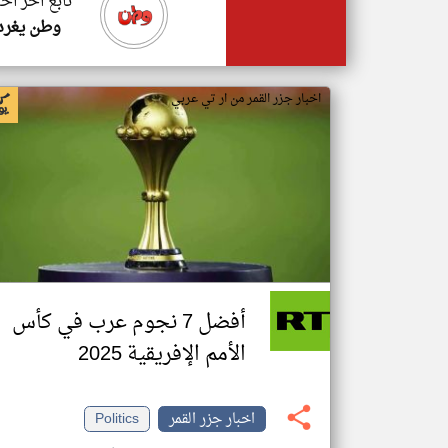
تابع اخر اخب
وطن يغرد
اخبار جزر القمر من ار تي عربي
أفضل 7 نجوم عرب في كأس
الأمم الإفريقية 2025
اخبار جزر القمر
Politics