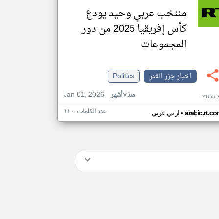
منتخب عربي وحيد يودع
كأس إفريقيا 2025 من دور
المجموعات
اخبار جزر القمر
Politics
Jan 01, 2026
منذ ٧ أشهر
YU55D
عدد الكلمات: ١١٠
•
arabic.rt.c
ار تي عربي