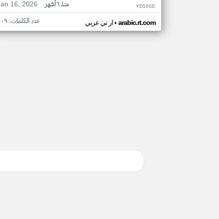
Jan 16, 2026
منذ ٦ أشهر
YD16SE
عدد الكلمات: ١٠٩
•
arabic.rt.com
ار تي عربي