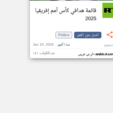
قائمة هدافي كأس أمم إفريقيا
2025
اخبار جزر القمر
Politics
Jan 19, 2026
منذ ٦ أشهر
QG60Y
عدد الكلمات: ١٤١
•
arabic.rt.c
ار تي عربي