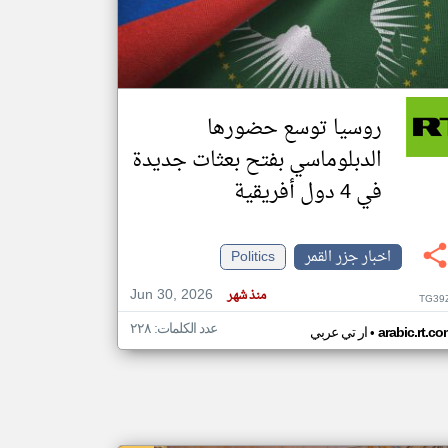
klyoum.com
تغيير الدولة
مصادر الأخبار من جزر القمر
روسيا توسع حضورها
اخبار جزر القمر على مدار الساعة
الدبلوماسي بفتح بعثات جديدة
أهم اخبار جزر القمر العاجلة والمباشرة
في 4 دول أفريقية
اخبار جزر القمر
Politics
Jun 30, 2026
منذ شهر
TG39
عدد الكلمات: ٢٢٨
•
arabic.rt.c
ار تي عربي