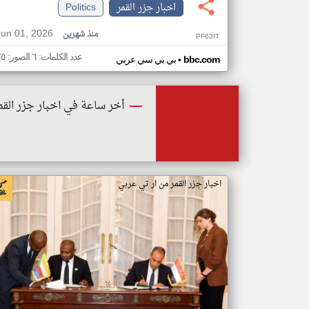
اخبار جزر القمر
Politics
Jun 01, 2026
منذ شهرين
PF63IT
عدد الكلمات: ٦ الصور: ٢٥
•
bbc.com
بي بي سي عربي
أخر ساعة في اخبار جزر القم
اخبار جزر القمر من ار تي عربي