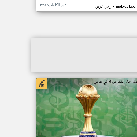
عدد الكلمات: ٣٢٨
•
arabic.rt.c
ار تي عربي
بار جزر القمر من ار تي عربي