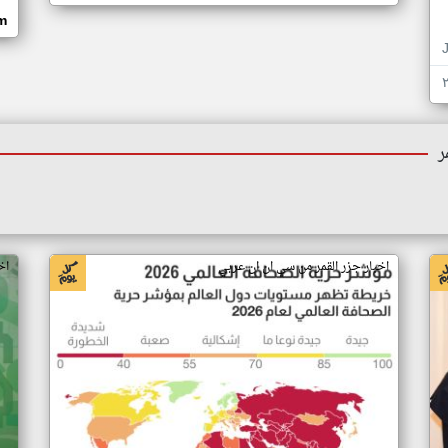
om
ر
اخبار جزر القمر من سي ان ان عربي
اخ