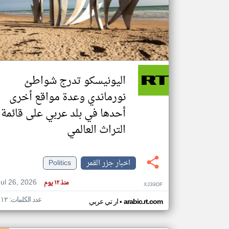
تعبر
المقالات
الموجوده
هنا عن
وجهة
اليونيسكو تدرج شواطئ
نظر
كاتبيها.
نورماندي وعدة مواقع أخرى
أحدها في بلد عربي على قائمة
التراث العالمي
اخبار جزر القمر
Politics
Jul 26, 2026
منذ ١٢ يوم
XJ39DF
عدد الكلمات: ٤١٢
•
arabic.rt.com
ار تي عربي