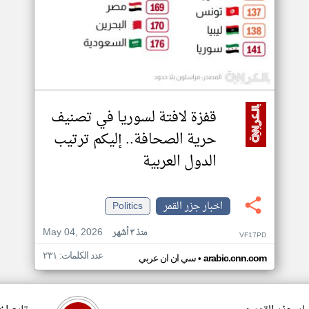
قفزة لافتة لسوريا في تصنيف
حرية الصحافة.. إليكم ترتيب
الدول العربية
اخبار جزر القمر
Politics
May 04, 2026
منذ ٣ أشهر
VF17PD
عدد الكلمات: ٢٣١
•
arabic.cnn.com
سي ان ان عربي