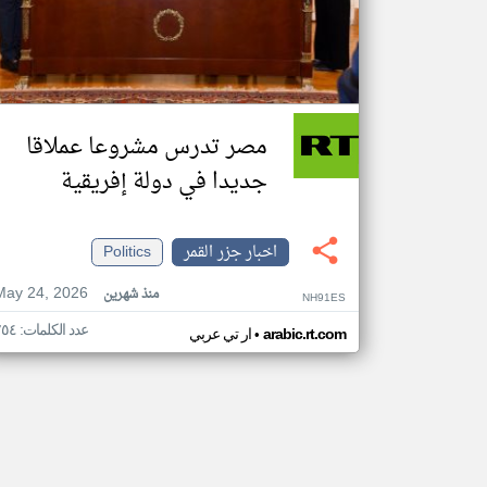
مصر تدرس مشروعا عملاقا
جديدا في دولة إفريقية
اخبار جزر القمر
Politics
May 24, 2026
منذ شهرين
NH91ES
عدد الكلمات: ٢٥٤
•
arabic.rt.com
ار تي عربي