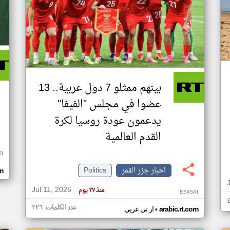
بينهم ممثلو 7 دول عربية.. 13
عضوا في مجلس "الفيفا"
يدعمون عودة روسيا لكرة
القدم العالمية
ZI
اخبار جزر القمر
Politics
om
Jul 11, 2026
منذ ٢٧ يوم
EE45AI
عدد الكلمات: ٢٢٦
•
arabic.rt.com
ار تي عربي