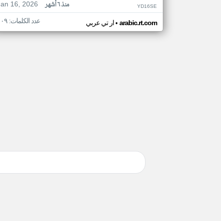
Jan 16, 2026
منذ ٦ أشهر
YD16SE
عدد الكلمات: ١٠٩
•
arabic.rt.com
ار تي عربي