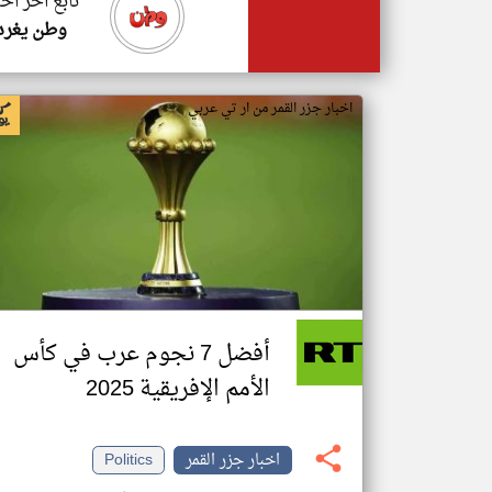
تابع اخر اخب
وطن يغرد
اخبار جزر القمر من ار تي عربي
أفضل 7 نجوم عرب في كأس
الأمم الإفريقية 2025
اخبار جزر القمر
Politics