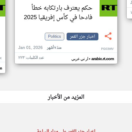
حكم يعترف بارتكابه خطأ
فادحا في كأس إفريقيا 2025
اخبار جزر القمر
Politics
Jan 01, 2026
منذ ٧ أشهر
PG03WV
عدد الكلمات: ٢٢٣
•
X
arabic.rt.com
ار تي عربي
om
المزيد من الأخبار
اخبار جزر القمر على مدار الساعة