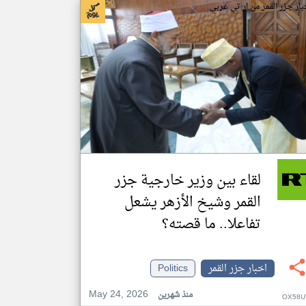
بار جزر القمر من ار تي عربي
لقاء بين وزير خارجية جزر
القمر وشيخ الأزهر يشعل
تفاعلا.. ما قصته؟
اخبار جزر القمر
Politics
May 24, 2026
منذ شهرين
OX58U