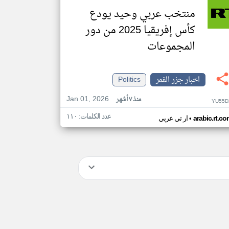
منتخب عربي وحيد يودع
كأس إفريقيا 2025 من دور
المجموعات
اخبار جزر القمر
Politics
Jan 01, 2026
منذ ٧ أشهر
YU55D
عدد الكلمات: ١١٠
•
arabic.rt.c
ار تي عربي