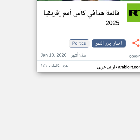
قائمة هدافي كأس أمم إفريقيا
2025
اخبار جزر القمر
Politics
Jan 19, 2026
منذ ٦ أشهر
QG60Y
عدد الكلمات: ١٤١
•
arabic.rt.c
ار تي عربي