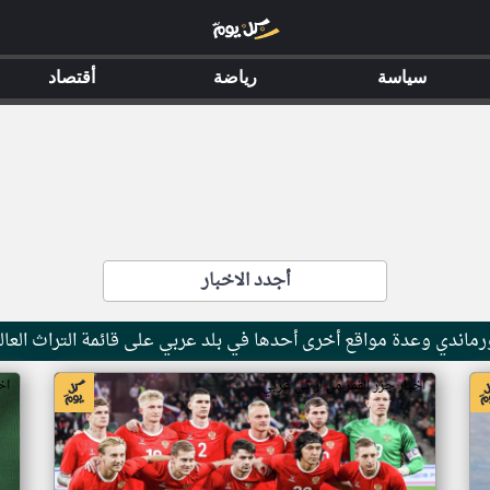
سياسة
رياضة
أقتصاد
أجدد الاخبار
ماندي وعدة مواقع أخرى أحدها في بلد عربي على قائمة التراث العال
اخبار جزر القمر من ار تي عربي
اخ