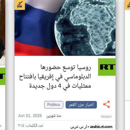
اخبار جزر القمر من ار تي عربي
اخ
روسيا توسع حضورها
الدبلوماسي في إفريقيا بافتتاح
ممثليات في 4 دول جديدة
اخبار جزر القمر
Politics
Jun 01, 2026
منذ شهرين
TN75KY
عدد الكلمات: ٢١٥
•
Y
arabic.rt.com
ار تي عربي