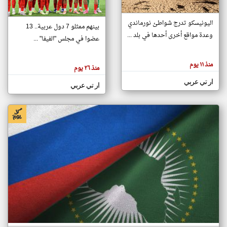
اليونيسكو تدرج شواطئ نورماندي
بينهم ممثلو 7 دول عربية.. 13
klyoum.com
وعدة مواقع أخرى أحدها في بلد ...
تغيير الدولة
عضوا في مجلس "الفيفا" ...
تعبر
مصادر الأخبار من جزر القمر
المقالات
الموجوده
اخبار جزر القمر على مدار الساعة
منذ ١١ يوم
هنا عن
منذ ٢٦ يوم
وجهة
نظر
أهم اخبار جزر القمر العاجلة والمباشرة
ار تي عربي
كاتبيها.
ار تي عربي