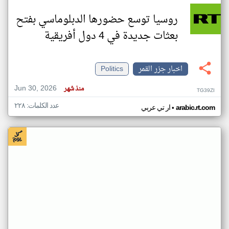
روسيا توسع حضورها الدبلوماسي بفتح
بعثات جديدة في 4 دول أفريقية
اخبار جزر القمر
Politics
Jun 30, 2026
منذ شهر
TG39ZI
عدد الكلمات: ٢٢٨
•
arabic.rt.com
ار تي عربي