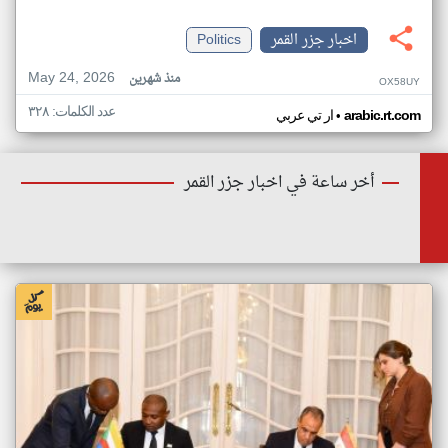
اخبار جزر القمر
Politics
May 24, 2026
منذ شهرين
OX58UY
عدد الكلمات: ٣٢٨
•
arabic.rt.com
ار تي عربي
أخر ساعة في اخبار جزر القمر