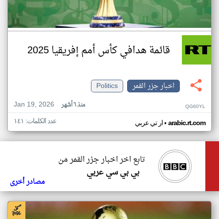
قائمة هدافي كأس أمم إفريقيا 2025
اخبار جزر القمر
Politics
Jan 19, 2026
منذ ٦ أشهر
QG60YL
عدد الكلمات: ١٤١
•
arabic.rt.com
ار تي عربي
تابع اخر اخبار جزر القمر من
بي بي سي عربي
مصادر أخرى