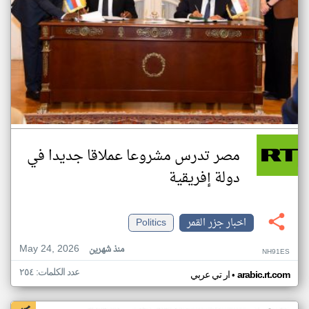
مصر تدرس مشروعا عملاقا جديدا في
دولة إفريقية
اخبار جزر القمر
Politics
May 24, 2026
منذ شهرين
NH91ES
عدد الكلمات: ٢٥٤
•
arabic.rt.com
ار تي عربي