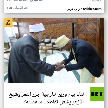
منذ شهرين
TN75KY
عدد الكلمات: ٢١٥
•
arabic.rt.com
ار تي عربي
لقاء بين وزير خارجية جزر القمر وشيخ
الأزهر يشعل تفاعلا.. ما قصته؟