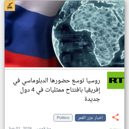
روسيا توسع حضورها الدبلوماسي في
إفريقيا بافتتاح ممثليات في 4 دول
جديدة
اخبار جزر القمر
Politics
Jun 01, 2026