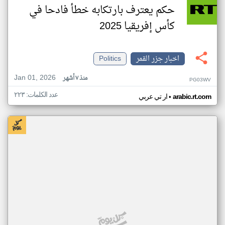
حكم يعترف بارتكابه خطأ فادحا في
كأس إفريقيا 2025
اخبار جزر القمر
Politics
Jan 01, 2026
منذ ٧ أشهر
PG03WV
عدد الكلمات: ٢٢٣
•
arabic.rt.com
ار تي عربي