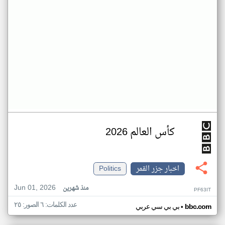
كأس العالم 2026
اخبار جزر القمر
Politics
Jun 01, 2026
منذ شهرين
PF63IT
عدد الكلمات: ٦ الصور: ٢٥
•
bbc.com
بي بي سي عربي