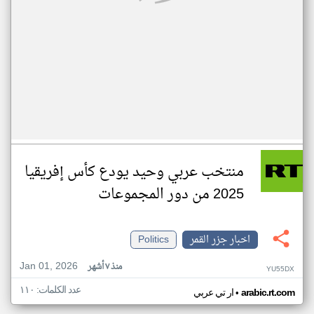
منتخب عربي وحيد يودع كأس إفريقيا
2025 من دور المجموعات
اخبار جزر القمر
Politics
Jan 01, 2026
منذ ٧ أشهر
YU55DX
عدد الكلمات: ١١٠
•
arabic.rt.com
ار تي عربي