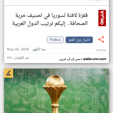
قفزة لافتة لسوريا في تصنيف حرية
الصحافة.. إليكم ترتيب الدول العربية
اخبار جزر القمر
Politics
May 04, 2026
منذ ٣ أشهر
VF17PD
عدد الكلمات: ٢٣١
•
arabic.cnn.com
سي ان ان عربي