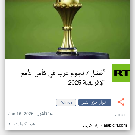
أفضل 7 نجوم عرب في كأس الأمم
الإفريقية 2025
اخبار جزر القمر
Politics
Jan 16, 2026
منذ ٦ أشهر
YD16SE
عدد الكلمات: ١٠٩
•
arabic.rt.com
ار تي عربي