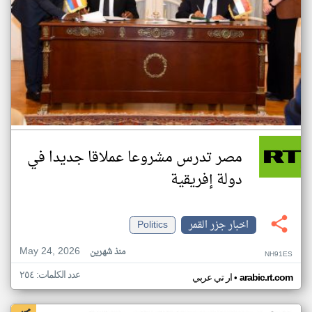
مصر تدرس مشروعا عملاقا جديدا في
دولة إفريقية
اخبار جزر القمر
Politics
May 24, 2026
منذ شهرين
NH91ES
عدد الكلمات: ٢٥٤
•
arabic.rt.com
ار تي عربي