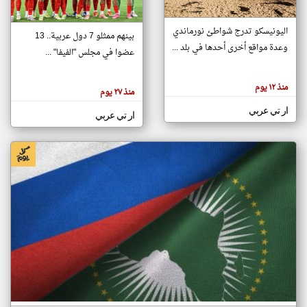
اليونيسكو تدرج شواطئ نورماندي
بينهم ممثلو 7 دول عربية.. 13
klyoum.com
وعدة مواقع أخرى أحدها في بلد ...
تغيير الدولة
عضوا في مجلس "الفيفا" ...
تعبر
مصادر الأخبار من جزر القمر
المقالات
الموجوده
اخبار جزر القمر على مدار الساعة
منذ ١٢ يوم
هنا عن
منذ ٢٧ يوم
وجهة
نظر
أهم اخبار جزر القمر العاجلة والمباشرة
ار تي عربي
كاتبيها.
ار تي عربي