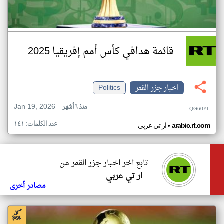
قائمة هدافي كأس أمم إفريقيا 2025
اخبار جزر القمر
Politics
Jan 19, 2026
منذ ٦ أشهر
QG60YL
عدد الكلمات: ١٤١
•
arabic.rt.com
ار تي عربي
تابع اخر اخبار جزر القمر من
ار تي عربي
مصادر أخرى