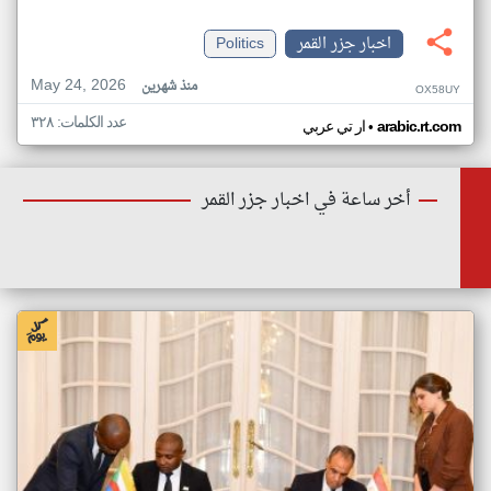
اخبار جزر القمر
Politics
May 24, 2026
منذ شهرين
OX58UY
عدد الكلمات: ٣٢٨
•
arabic.rt.com
ار تي عربي
أخر ساعة في اخبار جزر القمر