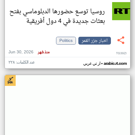
روسيا توسع حضورها الدبلوماسي بفتح
بعثات جديدة في 4 دول أفريقية
اخبار جزر القمر
Politics
Jun 30, 2026
منذ شهر
TG39ZI
عدد الكلمات: ٢٢٨
•
arabic.rt.com
ار تي عربي