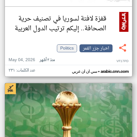
قفزة لافتة لسوريا في تصنيف حرية
الصحافة.. إليكم ترتيب الدول العربية
اخبار جزر القمر
Politics
May 04, 2026
منذ ٣ أشهر
VF17PD
عدد الكلمات: ٢٣١
•
arabic.cnn.com
سي ان ان عربي