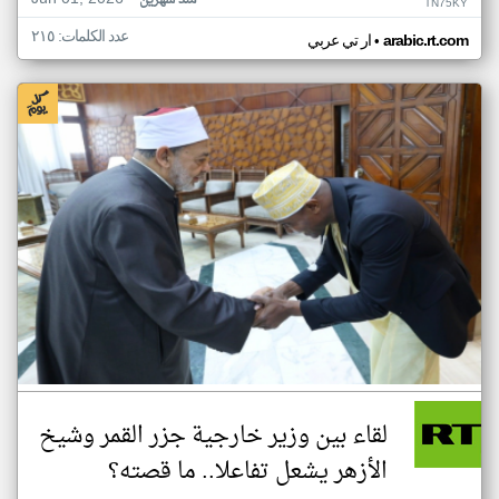
منذ شهرين
TN75KY
عدد الكلمات: ٢١٥
•
arabic.rt.com
ار تي عربي
لقاء بين وزير خارجية جزر القمر وشيخ
الأزهر يشعل تفاعلا.. ما قصته؟