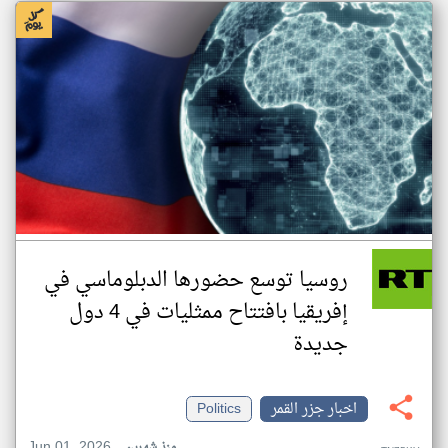
روسيا توسع حضورها الدبلوماسي في
إفريقيا بافتتاح ممثليات في 4 دول
جديدة
اخبار جزر القمر
Politics
Jun 01, 2026