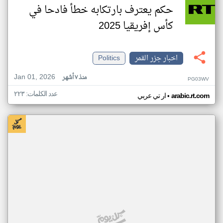
حكم يعترف بارتكابه خطأ فادحا في
كأس إفريقيا 2025
اخبار جزر القمر
Politics
Jan 01, 2026
منذ ٧ أشهر
PG03WV
عدد الكلمات: ٢٢٣
•
arabic.rt.com
ار تي عربي