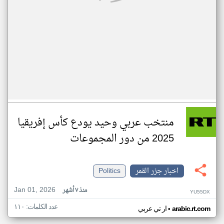
منتخب عربي وحيد يودع كأس إفريقيا
2025 من دور المجموعات
اخبار جزر القمر
Politics
Jan 01, 2026
منذ ٧ أشهر
YU55DX
عدد الكلمات: ١١٠
•
arabic.rt.com
ار تي عربي