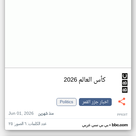
كأس العالم 2026
اخبار جزر القمر
Politics
Jun 01, 2026
منذ شهرين
PF63IT
عدد الكلمات: ٦ الصور: ٢٥
•
bbc.com
بي بي سي عربي