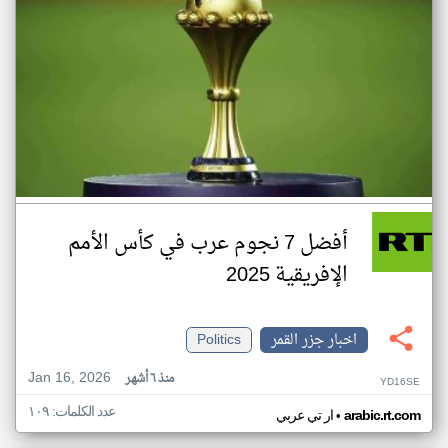
أفضل 7 نجوم عرب في كأس الأمم
الإفريقية 2025
اخبار جزر القمر
Politics
Jan 16, 2026
منذ ٦ أشهر
YD16SE
عدد الكلمات: ١٠٩
•
arabic.rt.com
ار تي عربي