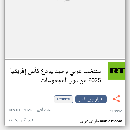
منتخب عربي وحيد يودع كأس إفريقيا
2025 من دور المجموعات
اخبار جزر القمر
Politics
Jan 01, 2026
منذ ٧ أشهر
YU55DX
عدد الكلمات: ١١٠
•
arabic.rt.com
ار تي عربي