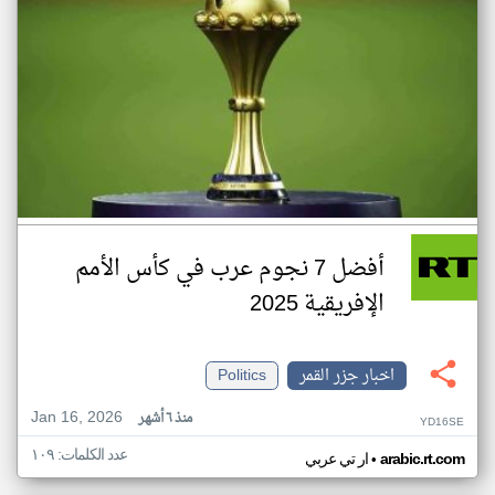
أفضل 7 نجوم عرب في كأس الأمم
الإفريقية 2025
اخبار جزر القمر
Politics
Jan 16, 2026
منذ ٦ أشهر
YD16SE
عدد الكلمات: ١٠٩
•
arabic.rt.com
ار تي عربي