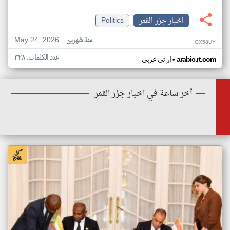
اخبار جزر القمر
Politics
May 24, 2026
منذ شهرين
OX58UY
عدد الكلمات: ٣٢٨
•
arabic.rt.com
ار تي عربي
أخر ساعة في اخبار جزر القمر