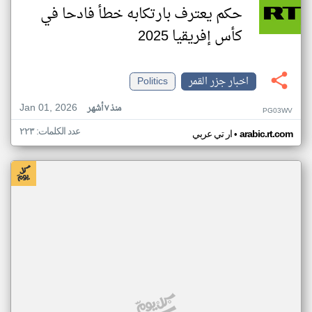
حكم يعترف بارتكابه خطأ فادحا في
كأس إفريقيا 2025
اخبار جزر القمر
Politics
Jan 01, 2026
منذ ٧ أشهر
PG03WV
عدد الكلمات: ٢٢٣
•
arabic.rt.com
ار تي عربي