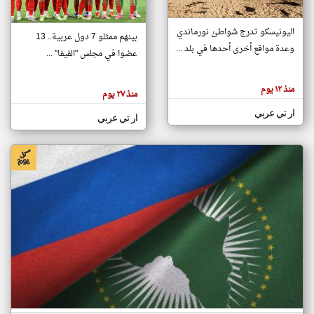
اليونيسكو تدرج شواطئ نورماندي
بينهم ممثلو 7 دول عربية.. 13
klyoum.com
وعدة مواقع أخرى أحدها في بلد ...
تغيير الدولة
عضوا في مجلس "الفيفا" ...
تعبر
مصادر الأخبار من جزر القمر
المقالات
الموجوده
اخبار جزر القمر على مدار الساعة
منذ ١٢ يوم
هنا عن
منذ ٢٧ يوم
وجهة
نظر
أهم اخبار جزر القمر العاجلة والمباشرة
ار تي عربي
كاتبيها.
ار تي عربي