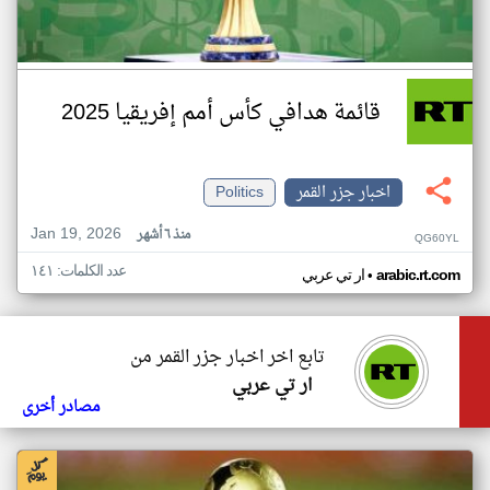
قائمة هدافي كأس أمم إفريقيا 2025
اخبار جزر القمر
Politics
Jan 19, 2026
منذ ٦ أشهر
QG60YL
عدد الكلمات: ١٤١
•
arabic.rt.com
ار تي عربي
تابع اخر اخبار جزر القمر من
ار تي عربي
مصادر أخرى