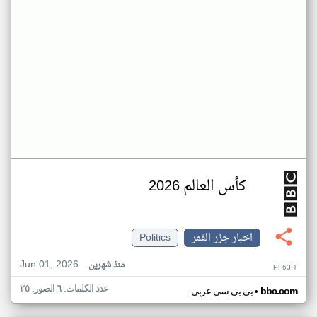
كأس العالم 2026
اخبار جزر القمر
Politics
Jun 01, 2026
منذ شهرين
PF63IT
عدد الكلمات: ٦ الصور: ٢٥
•
bbc.com
بي بي سي عربي