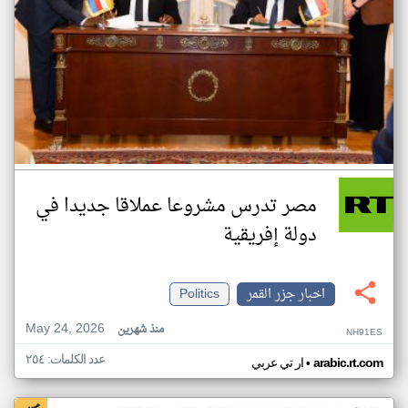
مصر تدرس مشروعا عملاقا جديدا في
دولة إفريقية
اخبار جزر القمر
Politics
May 24, 2026
منذ شهرين
NH91ES
عدد الكلمات: ٢٥٤
•
arabic.rt.com
ار تي عربي