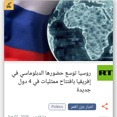
روسيا توسع حضورها الدبلوماسي في
إفريقيا بافتتاح ممثليات في 4 دول
جديدة
اخبار جزر القمر
Politics
Jun 01, 2026