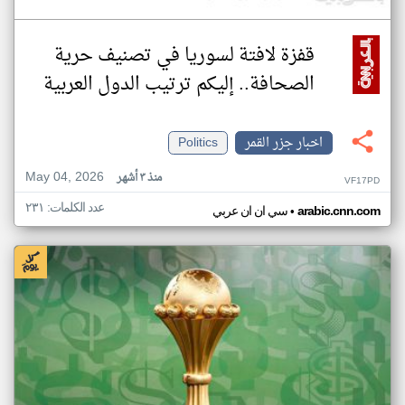
قفزة لافتة لسوريا في تصنيف حرية
الصحافة.. إليكم ترتيب الدول العربية
اخبار جزر القمر
Politics
May 04, 2026
منذ ٣ أشهر
VF17PD
عدد الكلمات: ٢٣١
•
arabic.cnn.com
سي ان ان عربي