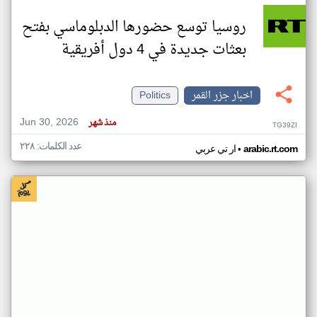
روسيا توسع حضورها الدبلوماسي بفتح
بعثات جديدة في 4 دول أفريقية
اخبار جزر القمر
Politics
Jun 30, 2026
منذ شهر
TG39ZI
عدد الكلمات: ٢٢٨
•
arabic.rt.com
ار تي عربي