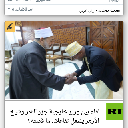
منذ شهرين
TN75KY
عدد الكلمات: ٢١٥
•
arabic.rt.com
ار تي عربي
لقاء بين وزير خارجية جزر القمر وشيخ
الأزهر يشعل تفاعلا.. ما قصته؟