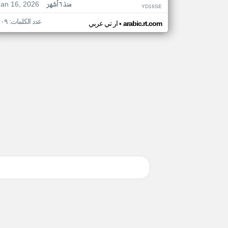
Jan 16, 2026
منذ ٦ أشهر
YD16SE
عدد الكلمات: ١٠٩
•
arabic.rt.com
ار تي عربي