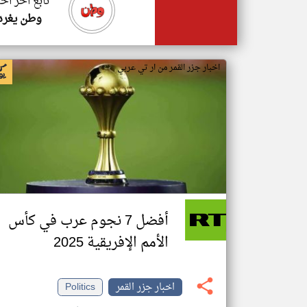
تابع اخر اخب
وطن يغرد
اخبار جزر القمر من ار تي عربي
أفضل 7 نجوم عرب في كأس
الأمم الإفريقية 2025
اخبار جزر القمر
Politics