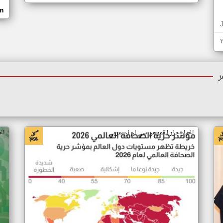
om
ر
اخبار جزر القمر من سي ان ان عربي
اخ