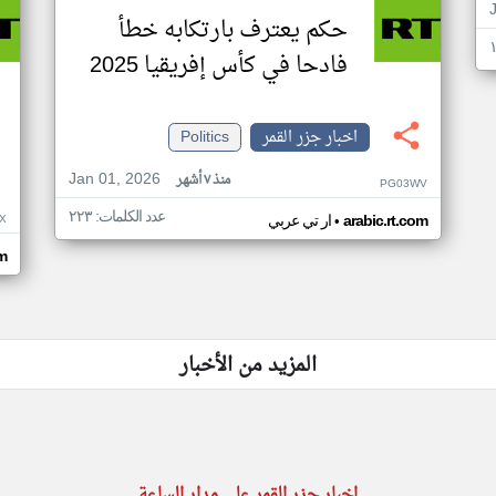
حكم يعترف بارتكابه خطأ
فادحا في كأس إفريقيا 2025
اخبار جزر القمر
Politics
Jan 01, 2026
منذ ٧ أشهر
PG03WV
عدد الكلمات: ٢٢٣
•
X
arabic.rt.com
ار تي عربي
om
المزيد من الأخبار
اخبار جزر القمر على مدار الساعة