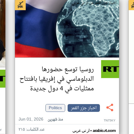
اخبار جزر القمر من ار تي عربي
اخ
روسيا توسع حضورها
الدبلوماسي في إفريقيا بافتتاح
ممثليات في 4 دول جديدة
اخبار جزر القمر
Politics
Jun 01, 2026
منذ شهرين
TN75KY
عدد الكلمات: ٢١٥
•
Y
arabic.rt.com
ار تي عربي