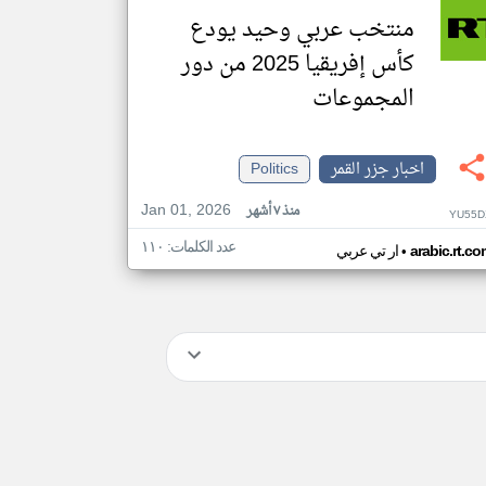
منتخب عربي وحيد يودع
كأس إفريقيا 2025 من دور
المجموعات
اخبار جزر القمر
Politics
Jan 01, 2026
منذ ٧ أشهر
YU55D
عدد الكلمات: ١١٠
•
arabic.rt.c
ار تي عربي