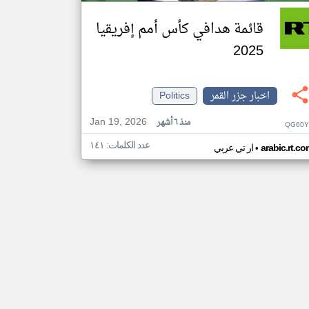
قائمة هدافي كأس أمم إفريقيا
2025
اخبار جزر القمر
Politics
Jan 19, 2026
منذ ٦ أشهر
QG60Y
عدد الكلمات: ١٤١
•
arabic.rt.c
ار تي عربي