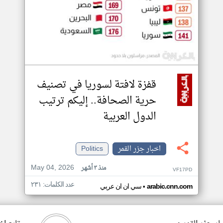
قفزة لافتة لسوريا في تصنيف
حرية الصحافة.. إليكم ترتيب
الدول العربية
اخبار جزر القمر
Politics
May 04, 2026
منذ ٣ أشهر
VF17PD
عدد الكلمات: ٢٣١
•
arabic.cnn.com
سي ان ان عربي