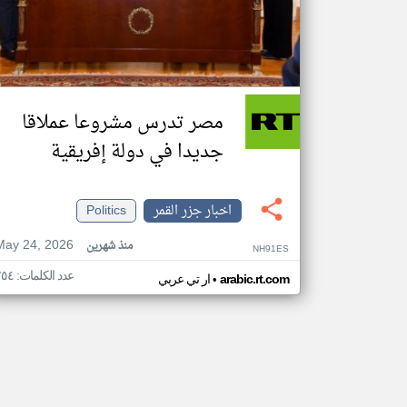
مصر تدرس مشروعا عملاقا
جديدا في دولة إفريقية
اخبار جزر القمر
Politics
May 24, 2026
منذ شهرين
NH91ES
عدد الكلمات: ٢٥٤
•
arabic.rt.com
ار تي عربي