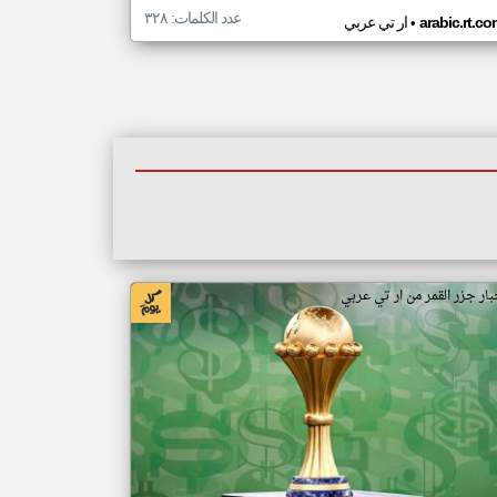
عدد الكلمات: ٣٢٨
•
arabic.rt.c
ار تي عربي
بار جزر القمر من ار تي عربي