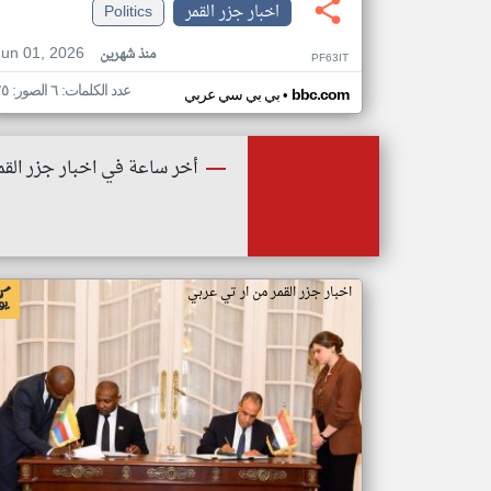
اخبار جزر القمر
Politics
Jun 01, 2026
منذ شهرين
PF63IT
عدد الكلمات: ٦ الصور: ٢٥
•
bbc.com
بي بي سي عربي
أخر ساعة في اخبار جزر القم
اخبار جزر القمر من ار تي عربي