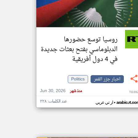
klyoum.com
تغيير الدولة
مصادر الأخبار من جزر القمر
روسيا توسع حضورها
اخبار جزر القمر على مدار الساعة
الدبلوماسي بفتح بعثات جديدة
أهم اخبار جزر القمر العاجلة والمباشرة
في 4 دول أفريقية
اخبار جزر القمر
Politics
Jun 30, 2026
منذ شهر
TG39
عدد الكلمات: ٢٢٨
•
arabic.rt.c
ار تي عربي