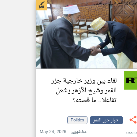
بار جزر القمر من ار تي عربي
لقاء بين وزير خارجية جزر
القمر وشيخ الأزهر يشعل
تفاعلا.. ما قصته؟
اخبار جزر القمر
Politics
May 24, 2026
منذ شهرين
OX58U