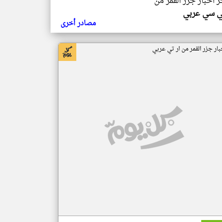
ر اخبار جزر القمر من
ي سي عربي
مصادر أخرى
بار جزر القمر من ار تي عربي