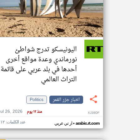
تعبر
المقالات
الموجوده
هنا عن
وجهة
اليونيسكو تدرج شواطئ
نظر
كاتبيها.
نورماندي وعدة مواقع أخرى
أحدها في بلد عربي على قائمة
التراث العالمي
اخبار جزر القمر
Politics
Jul 26, 2026
منذ ١٢ يوم
XJ39DF
عدد الكلمات: ٤١٢
•
arabic.rt.com
ار تي عربي