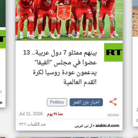
بينهم ممثلو 7 دول عربية.. 13
عضوا في مجلس "الفيفا"
يدعمون عودة روسيا لكرة
القدم العالمية
ZI
اخبار جزر القمر
Politics
om
Jul 11, 2026
منذ ٢٧ يوم
EE45AI
عدد الكلمات: ٢٢٦
•
arabic.rt.com
ار تي عربي