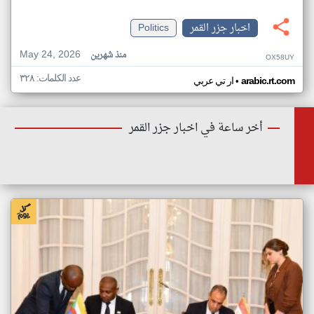
اخبار جزر القمر
Politics
May 24, 2026
منذ شهرين
OX58UY
عدد الكلمات: ٣٢٨
•
arabic.rt.com
ار تي عربي
أخر ساعة في اخبار جزر القمر