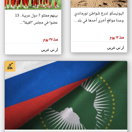
اليونيسكو تدرج شواطئ نورماندي
بينهم ممثلو 7 دول عربية.. 13
klyoum.com
وعدة مواقع أخرى أحدها في بلد ...
تغيير الدولة
عضوا في مجلس "الفيفا" ...
تعبر
مصادر الأخبار من جزر القمر
المقالات
الموجوده
اخبار جزر القمر على مدار الساعة
منذ ١٢ يوم
هنا عن
منذ ٢٧ يوم
وجهة
نظر
أهم اخبار جزر القمر العاجلة والمباشرة
ار تي عربي
كاتبيها.
ار تي عربي