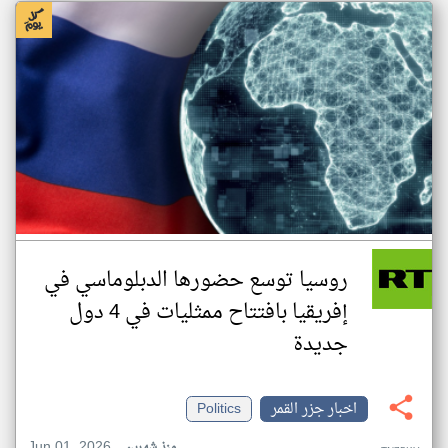
روسيا توسع حضورها الدبلوماسي في
إفريقيا بافتتاح ممثليات في 4 دول
جديدة
اخبار جزر القمر
Politics
Jun 01, 2026