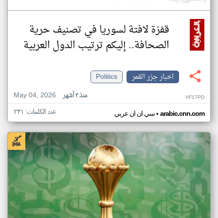
قفزة لافتة لسوريا في تصنيف حرية
الصحافة.. إليكم ترتيب الدول العربية
اخبار جزر القمر
Politics
May 04, 2026
منذ ٣ أشهر
VF17PD
عدد الكلمات: ٢٣١
•
arabic.cnn.com
سي ان ان عربي