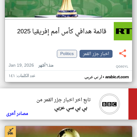
قائمة هدافي كأس أمم إفريقيا 2025
اخبار جزر القمر
Politics
Jan 19, 2026
منذ ٦ أشهر
QG60YL
عدد الكلمات: ١٤١
•
arabic.rt.com
ار تي عربي
تابع اخر اخبار جزر القمر من
بي بي سي عربي
مصادر أخرى