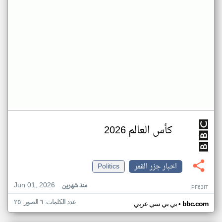
كأس العالم 2026
اخبار جزر القمر
Politics
Jun 01, 2026
منذ شهرين
PF63IT
عدد الكلمات: ٦ الصور: ٢٥
•
bbc.com
بي بي سي عربي