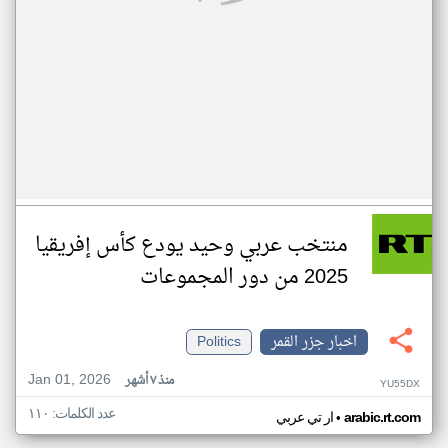
منتخب عربي وحيد يودع كأس إفريقيا
2025 من دور المجموعات
اخبار جزر القمر
Politics
Jan 01, 2026
منذ ٧ أشهر
YU55DX
عدد الكلمات: ١١٠
•
arabic.rt.com
ار تي عربي