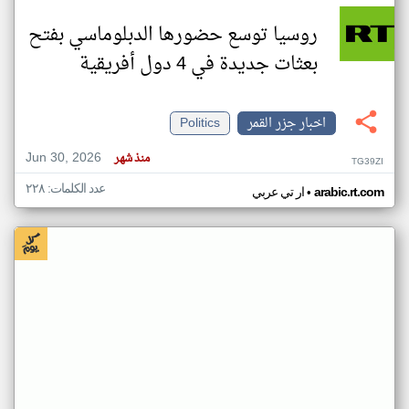
روسيا توسع حضورها الدبلوماسي بفتح
بعثات جديدة في 4 دول أفريقية
اخبار جزر القمر
Politics
Jun 30, 2026
منذ شهر
TG39ZI
عدد الكلمات: ٢٢٨
•
arabic.rt.com
ار تي عربي