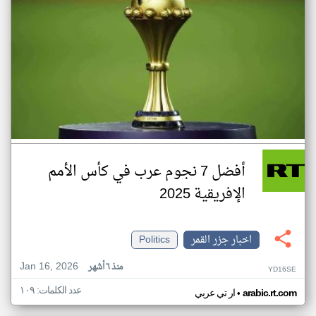
أفضل 7 نجوم عرب في كأس الأمم
الإفريقية 2025
اخبار جزر القمر
Politics
Jan 16, 2026
منذ ٦ أشهر
YD16SE
عدد الكلمات: ١٠٩
•
arabic.rt.com
ار تي عربي