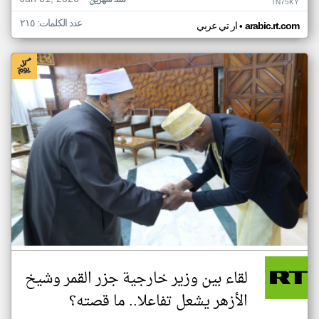
منذ شهرين
TN75KY
عدد الكلمات: ٢١٥
•
arabic.rt.com
ار تي عربي
لقاء بين وزير خارجية جزر القمر وشيخ
الأزهر يشعل تفاعلا.. ما قصته؟