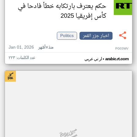
حكم يعترف بارتكابه خطأ فادحا في
كأس إفريقيا 2025
اخبار جزر القمر
Politics
Jan 01, 2026
منذ ٧ أشهر
PG03WV
عدد الكلمات: ٢٢٣
•
arabic.rt.com
ار تي عربي