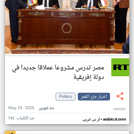
مصر تدرس مشروعا عملاقا جديدا في
دولة إفريقية
اخبار جزر القمر
Politics
May 24, 2026
منذ شهرين
NH91ES
عدد الكلمات: ٢٥٤
•
arabic.rt.com
ار تي عربي