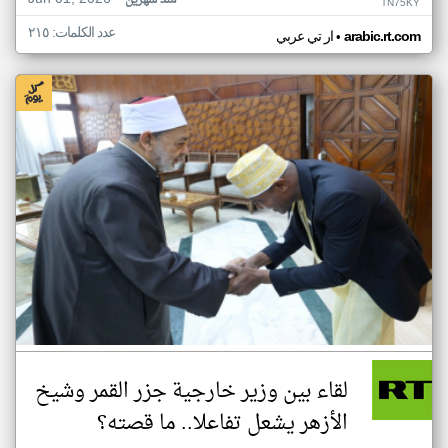
منذ شهرين
TN75KY
عدد الكلمات: ٢١٥
•
arabic.rt.com
ار تي عربي
لقاء بين وزير خارجية جزر القمر وشيخ
الأزهر يشعل تفاعلا.. ما قصته؟