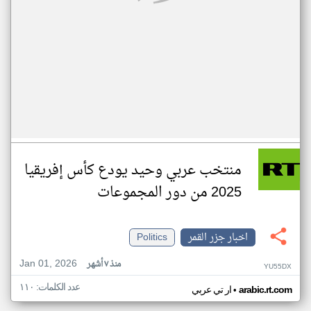
منتخب عربي وحيد يودع كأس إفريقيا
2025 من دور المجموعات
اخبار جزر القمر
Politics
Jan 01, 2026
منذ ٧ أشهر
YU55DX
عدد الكلمات: ١١٠
•
arabic.rt.com
ار تي عربي