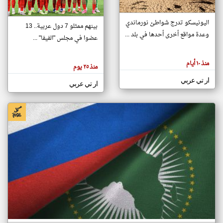
اليونيسكو تدرج شواطئ نورماندي
بينهم ممثلو 7 دول عربية.. 13
klyoum.com
وعدة مواقع أخرى أحدها في بلد ...
تغيير الدولة
عضوا في مجلس "الفيفا" ...
تعبر
مصادر الأخبار من جزر القمر
المقالات
الموجوده
اخبار جزر القمر على مدار الساعة
منذ ١٠ أيام
هنا عن
منذ ٢٥ يوم
وجهة
نظر
أهم اخبار جزر القمر العاجلة والمباشرة
ار تي عربي
كاتبيها.
ار تي عربي