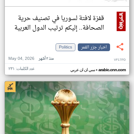
قفزة لافتة لسوريا في تصنيف حرية
الصحافة.. إليكم ترتيب الدول العربية
اخبار جزر القمر
Politics
May 04, 2026
منذ ٣ أشهر
VF17PD
عدد الكلمات: ٢٣١
•
arabic.cnn.com
سي ان ان عربي