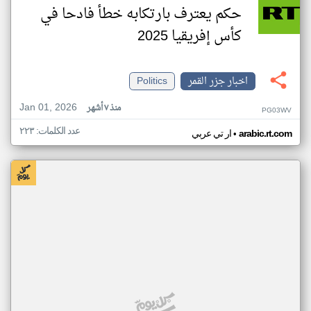
حكم يعترف بارتكابه خطأ فادحا في
كأس إفريقيا 2025
اخبار جزر القمر
Politics
Jan 01, 2026
منذ ٧ أشهر
PG03WV
عدد الكلمات: ٢٢٣
•
arabic.rt.com
ار تي عربي