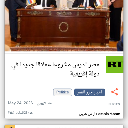
مصر تدرس مشروعا عملاقا جديدا في
دولة إفريقية
اخبار جزر القمر
Politics
May 24, 2026
منذ شهرين
NH91ES
عدد الكلمات: ٢٥٤
•
arabic.rt.com
ار تي عربي