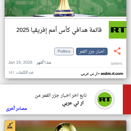
قائمة هدافي كأس أمم إفريقيا 2025
اخبار جزر القمر
Politics
Jan 19, 2026
منذ ٦ أشهر
QG60YL
عدد الكلمات: ١٤١
•
arabic.rt.com
ار تي عربي
تابع اخر اخبار جزر القمر من
ار تي عربي
مصادر أخرى