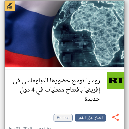
روسيا توسع حضورها الدبلوماسي في
إفريقيا بافتتاح ممثليات في 4 دول
جديدة
اخبار جزر القمر
Politics
Jun 01, 2026