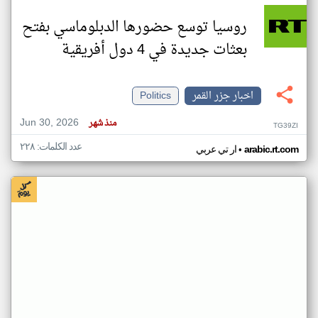
روسيا توسع حضورها الدبلوماسي بفتح
بعثات جديدة في 4 دول أفريقية
اخبار جزر القمر
Politics
Jun 30, 2026
منذ شهر
TG39ZI
عدد الكلمات: ٢٢٨
•
arabic.rt.com
ار تي عربي