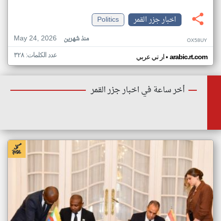
اخبار جزر القمر
Politics
May 24, 2026
منذ شهرين
OX58UY
عدد الكلمات: ٣٢٨
•
arabic.rt.com
ار تي عربي
أخر ساعة في اخبار جزر القمر