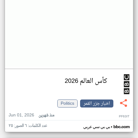
كأس العالم 2026
اخبار جزر القمر
Politics
Jun 01, 2026
منذ شهرين
PF63IT
عدد الكلمات: ٦ الصور: ٢٥
•
bbc.com
بي بي سي عربي