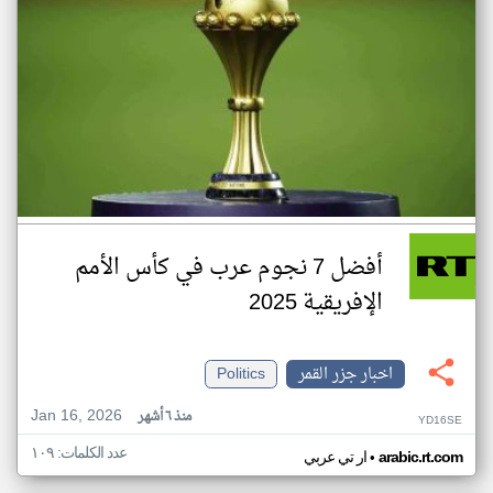
أفضل 7 نجوم عرب في كأس الأمم
الإفريقية 2025
اخبار جزر القمر
Politics
Jan 16, 2026
منذ ٦ أشهر
YD16SE
عدد الكلمات: ١٠٩
•
arabic.rt.com
ار تي عربي