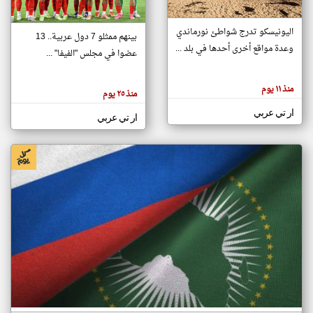
اليونيسكو تدرج شواطئ نورماندي
بينهم ممثلو 7 دول عربية.. 13
klyoum.com
وعدة مواقع أخرى أحدها في بلد ...
تغيير الدولة
عضوا في مجلس "الفيفا" ...
تعبر
مصادر الأخبار من جزر القمر
المقالات
الموجوده
اخبار جزر القمر على مدار الساعة
منذ ١١ يوم
هنا عن
منذ ٢٥ يوم
وجهة
نظر
أهم اخبار جزر القمر العاجلة والمباشرة
ار تي عربي
كاتبيها.
ار تي عربي