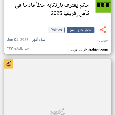
حكم يعترف بارتكابه خطأ فادحا في
كأس إفريقيا 2025
اخبار جزر القمر
Politics
Jan 01, 2026
منذ ٧ أشهر
PG03WV
عدد الكلمات: ٢٢٣
•
arabic.rt.com
ار تي عربي