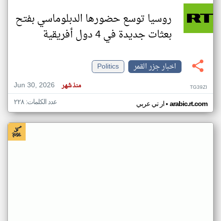
روسيا توسع حضورها الدبلوماسي بفتح
بعثات جديدة في 4 دول أفريقية
اخبار جزر القمر
Politics
Jun 30, 2026
منذ شهر
TG39ZI
عدد الكلمات: ٢٢٨
•
arabic.rt.com
ار تي عربي