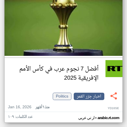
أفضل 7 نجوم عرب في كأس الأمم
الإفريقية 2025
اخبار جزر القمر
Politics
Jan 16, 2026
منذ ٦ أشهر
YD16SE
عدد الكلمات: ١٠٩
•
arabic.rt.com
ار تي عربي