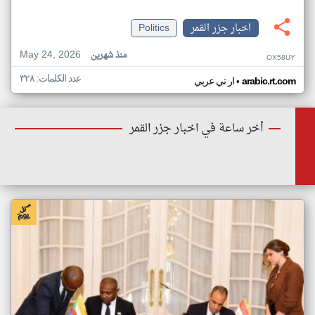
اخبار جزر القمر
Politics
May 24, 2026
منذ شهرين
OX58UY
عدد الكلمات: ٣٢٨
•
arabic.rt.com
ار تي عربي
أخر ساعة في اخبار جزر القمر