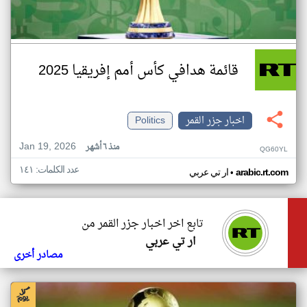
قائمة هدافي كأس أمم إفريقيا 2025
اخبار جزر القمر
Politics
Jan 19, 2026
منذ ٦ أشهر
QG60YL
عدد الكلمات: ١٤١
•
arabic.rt.com
ار تي عربي
تابع اخر اخبار جزر القمر من
ار تي عربي
مصادر أخرى