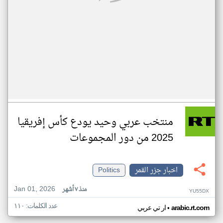
منتخب عربي وحيد يودع كأس إفريقيا
2025 من دور المجموعات
اخبار جزر القمر
Politics
Jan 01, 2026
منذ ٧ أشهر
YU55DX
عدد الكلمات: ١١٠
•
arabic.rt.com
ار تي عربي