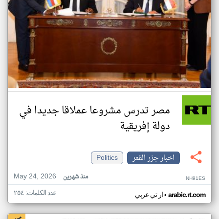
مصر تدرس مشروعا عملاقا جديدا في
دولة إفريقية
اخبار جزر القمر
Politics
May 24, 2026
منذ شهرين
NH91ES
عدد الكلمات: ٢٥٤
•
arabic.rt.com
ار تي عربي