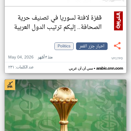
قفزة لافتة لسوريا في تصنيف حرية
الصحافة.. إليكم ترتيب الدول العربية
اخبار جزر القمر
Politics
May 04, 2026
منذ ٣ أشهر
VF17PD
عدد الكلمات: ٢٣١
•
arabic.cnn.com
سي ان ان عربي