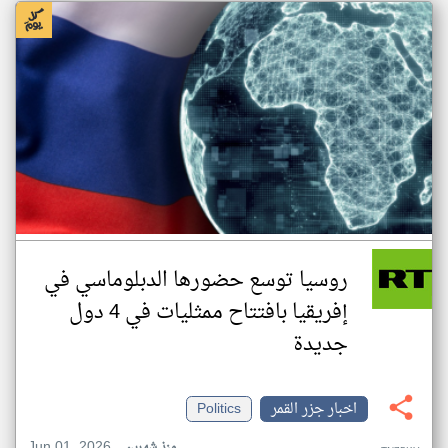
روسيا توسع حضورها الدبلوماسي في
إفريقيا بافتتاح ممثليات في 4 دول
جديدة
اخبار جزر القمر
Politics
Jun 01, 2026