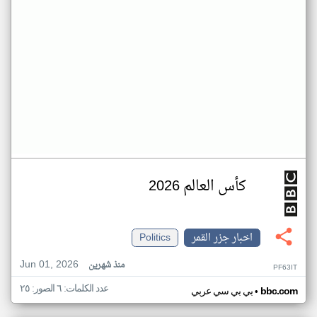
كأس العالم 2026
اخبار جزر القمر
Politics
Jun 01, 2026
منذ شهرين
PF63IT
عدد الكلمات: ٦ الصور: ٢٥
•
bbc.com
بي بي سي عربي