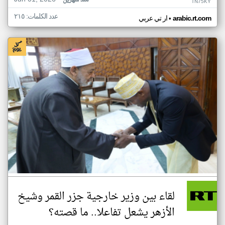
منذ شهرين
TN75KY
عدد الكلمات: ٢١٥
•
arabic.rt.com
ار تي عربي
لقاء بين وزير خارجية جزر القمر وشيخ
الأزهر يشعل تفاعلا.. ما قصته؟