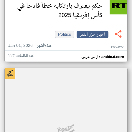
حكم يعترف بارتكابه خطأ فادحا في
كأس إفريقيا 2025
اخبار جزر القمر
Politics
Jan 01, 2026
منذ ٧ أشهر
PG03WV
عدد الكلمات: ٢٢٣
•
arabic.rt.com
ار تي عربي