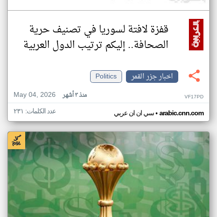
قفزة لافتة لسوريا في تصنيف حرية
الصحافة.. إليكم ترتيب الدول العربية
اخبار جزر القمر
Politics
May 04, 2026
منذ ٣ أشهر
VF17PD
عدد الكلمات: ٢٣١
•
arabic.cnn.com
سي ان ان عربي