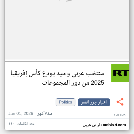
منتخب عربي وحيد يودع كأس إفريقيا
2025 من دور المجموعات
اخبار جزر القمر
Politics
Jan 01, 2026
منذ ٧ أشهر
YU55DX
عدد الكلمات: ١١٠
•
arabic.rt.com
ار تي عربي