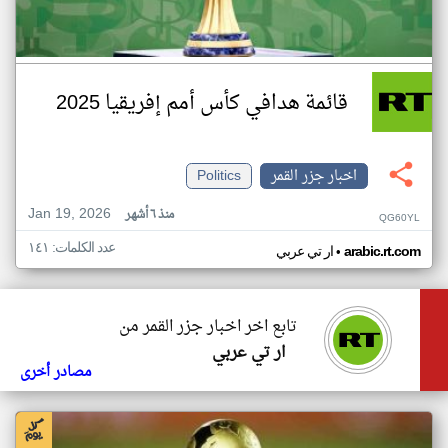
قائمة هدافي كأس أمم إفريقيا 2025
اخبار جزر القمر
Politics
Jan 19, 2026
منذ ٦ أشهر
QG60YL
عدد الكلمات: ١٤١
•
arabic.rt.com
ار تي عربي
تابع اخر اخبار جزر القمر من
ار تي عربي
مصادر أخرى