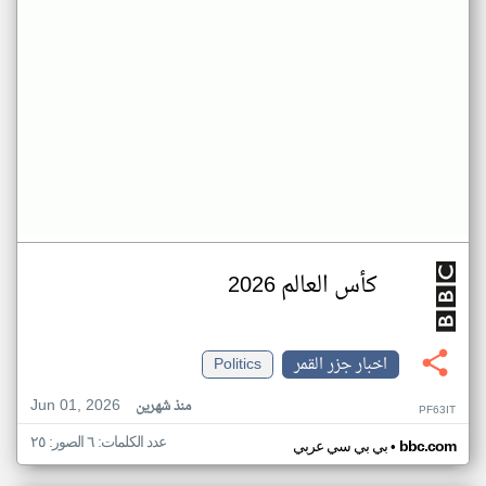
كأس العالم 2026
اخبار جزر القمر
Politics
Jun 01, 2026
منذ شهرين
PF63IT
عدد الكلمات: ٦ الصور: ٢٥
•
bbc.com
بي بي سي عربي