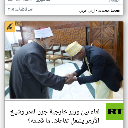
منذ شهرين
TN75KY
عدد الكلمات: ٢١٥
•
arabic.rt.com
ار تي عربي
لقاء بين وزير خارجية جزر القمر وشيخ
الأزهر يشعل تفاعلا.. ما قصته؟