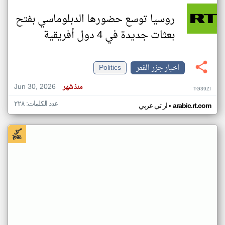
روسيا توسع حضورها الدبلوماسي بفتح
بعثات جديدة في 4 دول أفريقية
اخبار جزر القمر
Politics
Jun 30, 2026
منذ شهر
TG39ZI
عدد الكلمات: ٢٢٨
•
arabic.rt.com
ار تي عربي