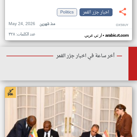
اخبار جزر القمر
Politics
May 24, 2026
منذ شهرين
OX58UY
عدد الكلمات: ٣٢٨
•
arabic.rt.com
ار تي عربي
أخر ساعة في اخبار جزر القمر