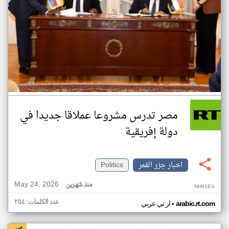
مصر تدرس مشروعا عملاقا جديدا في
دولة إفريقية
اخبار جزر القمر
Politics
May 24, 2026
منذ شهرين
NH91ES
عدد الكلمات: ٢٥٤
•
arabic.rt.com
ار تي عربي