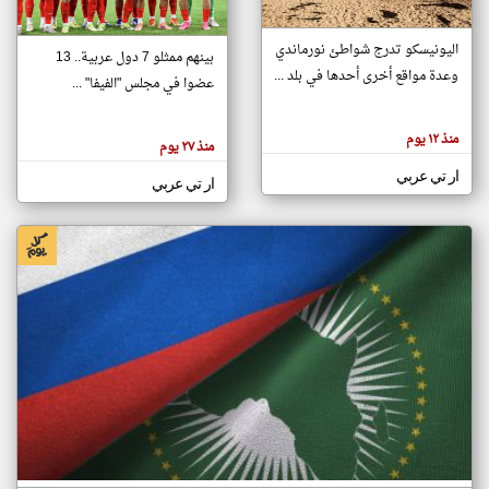
اليونيسكو تدرج شواطئ نورماندي
بينهم ممثلو 7 دول عربية.. 13
klyoum.com
وعدة مواقع أخرى أحدها في بلد ...
تغيير الدولة
عضوا في مجلس "الفيفا" ...
تعبر
مصادر الأخبار من جزر القمر
المقالات
الموجوده
اخبار جزر القمر على مدار الساعة
منذ ١٢ يوم
هنا عن
منذ ٢٧ يوم
وجهة
نظر
أهم اخبار جزر القمر العاجلة والمباشرة
ار تي عربي
كاتبيها.
ار تي عربي