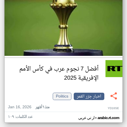
أفضل 7 نجوم عرب في كأس الأمم
الإفريقية 2025
اخبار جزر القمر
Politics
Jan 16, 2026
منذ ٦ أشهر
YD16SE
عدد الكلمات: ١٠٩
•
arabic.rt.com
ار تي عربي