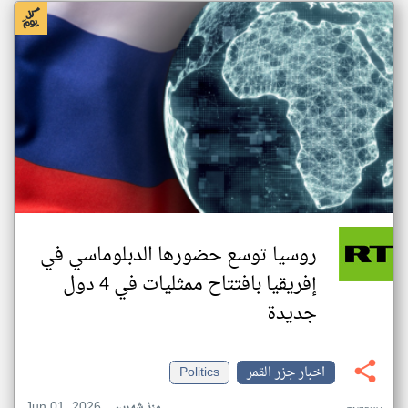
روسيا توسع حضورها الدبلوماسي في
إفريقيا بافتتاح ممثليات في 4 دول
جديدة
اخبار جزر القمر
Politics
Jun 01, 2026