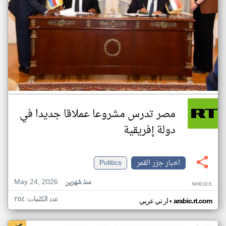
مصر تدرس مشروعا عملاقا جديدا في
دولة إفريقية
اخبار جزر القمر
Politics
May 24, 2026
منذ شهرين
NH91ES
عدد الكلمات: ٢٥٤
•
arabic.rt.com
ار تي عربي