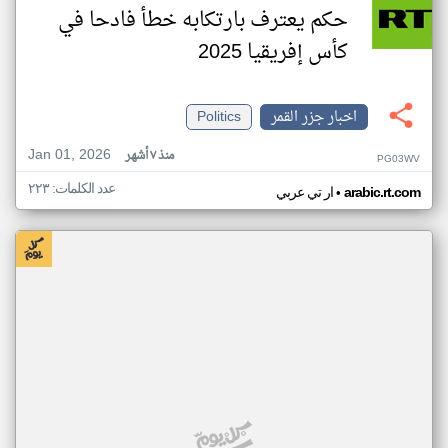
حكم يعترف بارتكابه خطأ فادحا في
كأس إفريقيا 2025
اخبار جزر القمر
Politics
Jan 01, 2026
منذ ٧ أشهر
PG03WV
عدد الكلمات: ٢٢٣
•
arabic.rt.com
ار تي عربي