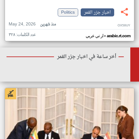
اخبار جزر القمر
Politics
May 24, 2026
منذ شهرين
OX58UY
عدد الكلمات: ٣٢٨
•
arabic.rt.com
ار تي عربي
أخر ساعة في اخبار جزر القمر