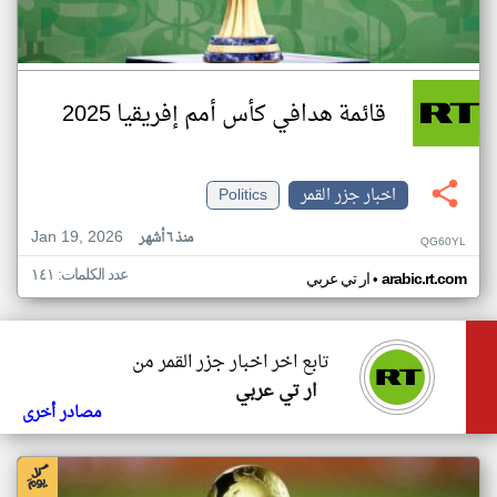
قائمة هدافي كأس أمم إفريقيا 2025
اخبار جزر القمر
Politics
Jan 19, 2026
منذ ٦ أشهر
QG60YL
عدد الكلمات: ١٤١
•
arabic.rt.com
ار تي عربي
تابع اخر اخبار جزر القمر من
ار تي عربي
مصادر أخرى