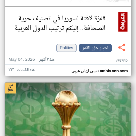
قفزة لافتة لسوريا في تصنيف حرية
الصحافة.. إليكم ترتيب الدول العربية
اخبار جزر القمر
Politics
May 04, 2026
منذ ٣ أشهر
VF17PD
عدد الكلمات: ٢٣١
•
arabic.cnn.com
سي ان ان عربي