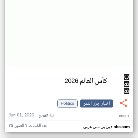
كأس العالم 2026
اخبار جزر القمر
Politics
Jun 01, 2026
منذ شهرين
PF63IT
عدد الكلمات: ٦ الصور: ٢٥
•
bbc.com
بي بي سي عربي