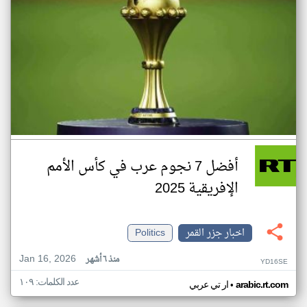
أفضل 7 نجوم عرب في كأس الأمم
الإفريقية 2025
اخبار جزر القمر
Politics
Jan 16, 2026
منذ ٦ أشهر
YD16SE
عدد الكلمات: ١٠٩
•
arabic.rt.com
ار تي عربي