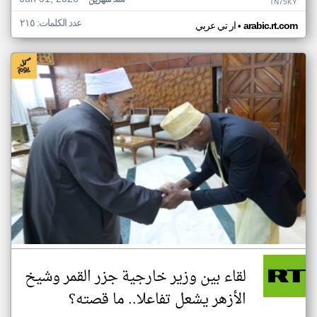
منذ شهرين
TN75KY
عدد الكلمات: ٢١٥
•
arabic.rt.com
ار تي عربي
لقاء بين وزير خارجية جزر القمر وشيخ
الأزهر يشعل تفاعلا.. ما قصته؟