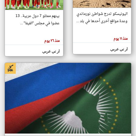
اليونيسكو تدرج شواطئ نورماندي
بينهم ممثلو 7 دول عربية.. 13
klyoum.com
وعدة مواقع أخرى أحدها في بلد ...
تغيير الدولة
عضوا في مجلس "الفيفا" ...
تعبر
مصادر الأخبار من جزر القمر
المقالات
الموجوده
اخبار جزر القمر على مدار الساعة
منذ ١١ يوم
هنا عن
منذ ٢٦ يوم
وجهة
نظر
أهم اخبار جزر القمر العاجلة والمباشرة
ار تي عربي
كاتبيها.
ار تي عربي