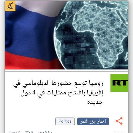
روسيا توسع حضورها الدبلوماسي في
إفريقيا بافتتاح ممثليات في 4 دول
جديدة
اخبار جزر القمر
Politics
Jun 01, 2026