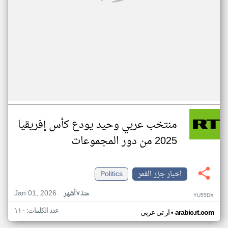
منتخب عربي وحيد يودع كأس إفريقيا
2025 من دور المجموعات
اخبار جزر القمر
Politics
Jan 01, 2026
منذ ٧ أشهر
YU55DX
عدد الكلمات: ١١٠
•
arabic.rt.com
ار تي عربي