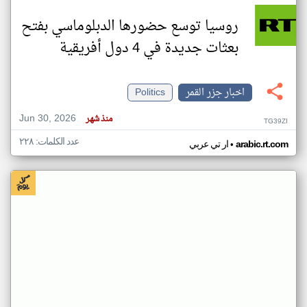
روسيا توسع حضورها الدبلوماسي بفتح
بعثات جديدة في 4 دول أفريقية
اخبار جزر القمر
Politics
Jun 30, 2026
منذ شهر
TG39ZI
عدد الكلمات: ٢٢٨
•
arabic.rt.com
ار تي عربي