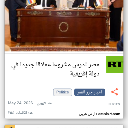
مصر تدرس مشروعا عملاقا جديدا في
دولة إفريقية
اخبار جزر القمر
Politics
May 24, 2026
منذ شهرين
NH91ES
عدد الكلمات: ٢٥٤
•
arabic.rt.com
ار تي عربي