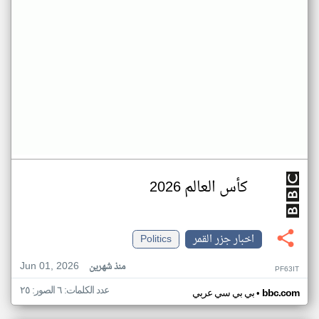
كأس العالم 2026
اخبار جزر القمر
Politics
Jun 01, 2026
منذ شهرين
PF63IT
عدد الكلمات: ٦ الصور: ٢٥
•
bbc.com
بي بي سي عربي