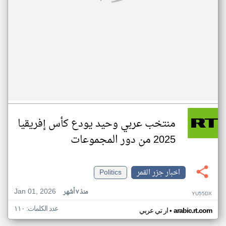
منتخب عربي وحيد يودع كأس إفريقيا
2025 من دور المجموعات
اخبار جزر القمر
Politics
Jan 01, 2026
منذ ٧ أشهر
YU55DX
عدد الكلمات: ١١٠
•
arabic.rt.com
ار تي عربي