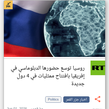
روسيا توسع حضورها الدبلوماسي في
إفريقيا بافتتاح ممثليات في 4 دول
جديدة
اخبار جزر القمر
Politics
Jun 01, 2026