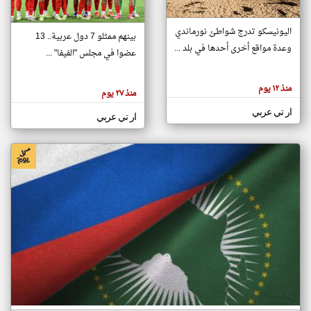
اليونيسكو تدرج شواطئ نورماندي
بينهم ممثلو 7 دول عربية.. 13
klyoum.com
وعدة مواقع أخرى أحدها في بلد ...
تغيير الدولة
عضوا في مجلس "الفيفا" ...
تعبر
مصادر الأخبار من جزر القمر
المقالات
الموجوده
اخبار جزر القمر على مدار الساعة
منذ ١٢ يوم
هنا عن
منذ ٢٧ يوم
وجهة
نظر
أهم اخبار جزر القمر العاجلة والمباشرة
ار تي عربي
كاتبيها.
ار تي عربي