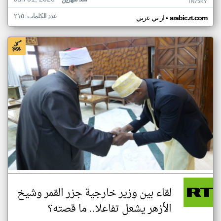
منذ شهرين
TN75KY
عدد الكلمات: ٢١٥
•
arabic.rt.com
ار تي عربي
لقاء بين وزير خارجية جزر القمر وشيخ
الأزهر يشعل تفاعلا.. ما قصته؟