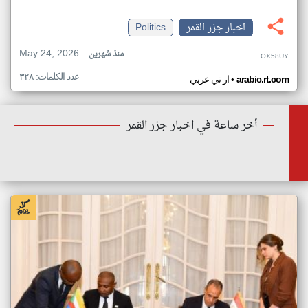
اخبار جزر القمر
Politics
May 24, 2026
منذ شهرين
OX58UY
عدد الكلمات: ٣٢٨
•
arabic.rt.com
ار تي عربي
أخر ساعة في اخبار جزر القمر