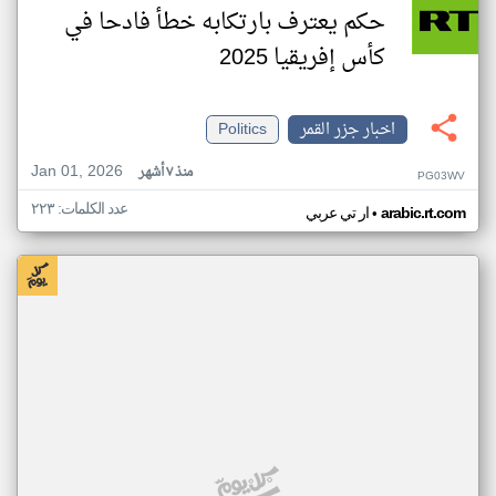
حكم يعترف بارتكابه خطأ فادحا في
كأس إفريقيا 2025
اخبار جزر القمر
Politics
Jan 01, 2026
منذ ٧ أشهر
PG03WV
عدد الكلمات: ٢٢٣
•
arabic.rt.com
ار تي عربي