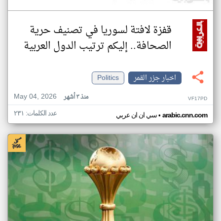
قفزة لافتة لسوريا في تصنيف حرية
الصحافة.. إليكم ترتيب الدول العربية
اخبار جزر القمر
Politics
May 04, 2026
منذ ٣ أشهر
VF17PD
عدد الكلمات: ٢٣١
•
arabic.cnn.com
سي ان ان عربي