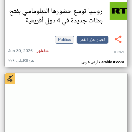
روسيا توسع حضورها الدبلوماسي بفتح
بعثات جديدة في 4 دول أفريقية
اخبار جزر القمر
Politics
Jun 30, 2026
منذ شهر
TG39ZI
عدد الكلمات: ٢٢٨
•
arabic.rt.com
ار تي عربي