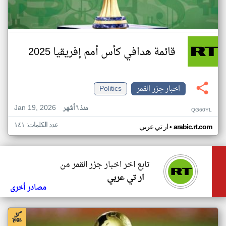
قائمة هدافي كأس أمم إفريقيا 2025
اخبار جزر القمر
Politics
Jan 19, 2026
منذ ٦ أشهر
QG60YL
عدد الكلمات: ١٤١
•
arabic.rt.com
ار تي عربي
تابع اخر اخبار جزر القمر من
ار تي عربي
مصادر أخرى