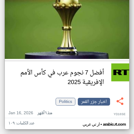
أفضل 7 نجوم عرب في كأس الأمم
الإفريقية 2025
اخبار جزر القمر
Politics
Jan 16, 2026
منذ ٦ أشهر
YD16SE
عدد الكلمات: ١٠٩
•
arabic.rt.com
ار تي عربي