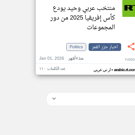
منتخب عربي وحيد يودع
كأس إفريقيا 2025 من دور
المجموعات
اخبار جزر القمر
Politics
Jan 01, 2026
منذ ٧ أشهر
YU55D
عدد الكلمات: ١١٠
•
arabic.rt.c
ار تي عربي