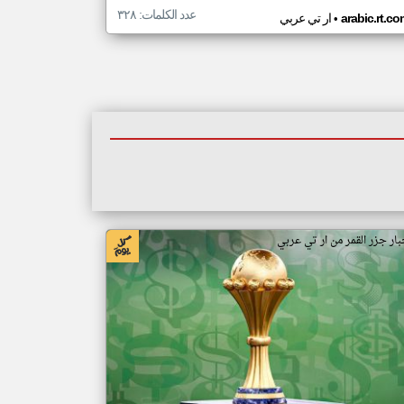
عدد الكلمات: ٣٢٨
•
arabic.rt.c
ار تي عربي
بار جزر القمر من ار تي عربي