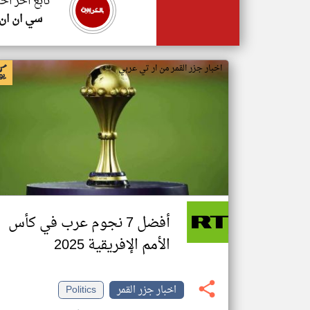
تابع اخر اخب
سي ان ان
اخبار جزر القمر من ار تي عربي
أفضل 7 نجوم عرب في كأس
الأمم الإفريقية 2025
اخبار جزر القمر
Politics