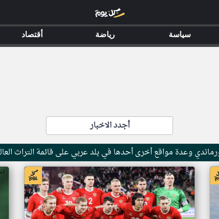
سياسة
رياضة
أقتصاد
أجدد الاخبار
ماندي وعدة مواقع أخرى أحدها في بلد عربي على قائمة التراث العال
اخبار جزر القمر من ار تي عربي
اخ