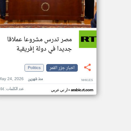
مصر تدرس مشروعا عملاقا
جديدا في دولة إفريقية
اخبار جزر القمر
Politics
May 24, 2026
منذ شهرين
NH91ES
عدد الكلمات: ٢٥٤
•
arabic.rt.com
ار تي عربي