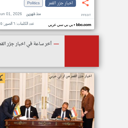
اخبار جزر القمر
Politics
Jun 01, 2026
منذ شهرين
PF63IT
عدد الكلمات: ٦ الصور: ٢٥
•
bbc.com
بي بي سي عربي
أخر ساعة في اخبار جزر القم
اخبار جزر القمر من ار تي عربي