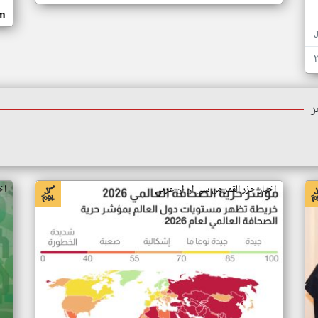
om
ر
اخبار جزر القمر من سي ان ان عربي
اخ