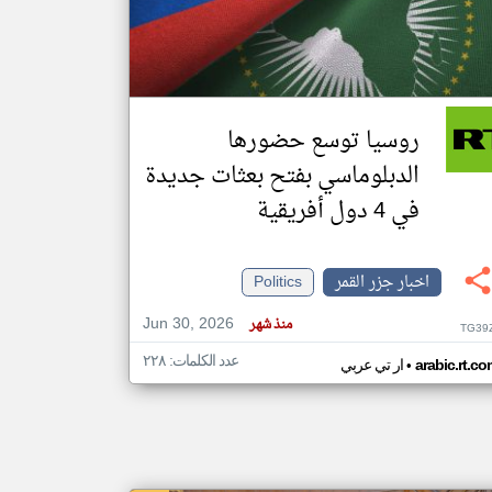
klyoum.com
تغيير الدولة
مصادر الأخبار من جزر القمر
روسيا توسع حضورها
اخبار جزر القمر على مدار الساعة
الدبلوماسي بفتح بعثات جديدة
أهم اخبار جزر القمر العاجلة والمباشرة
في 4 دول أفريقية
اخبار جزر القمر
Politics
Jun 30, 2026
منذ شهر
TG39
عدد الكلمات: ٢٢٨
•
arabic.rt.c
ار تي عربي