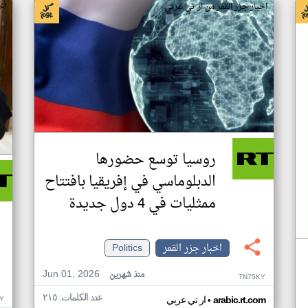
اخبار جزر القمر من ار تي عربي
اخ
روسيا توسع حضورها
الدبلوماسي في إفريقيا بافتتاح
ممثليات في 4 دول جديدة
اخبار جزر القمر
Politics
Jun 01, 2026
منذ شهرين
TN75KY
عدد الكلمات: ٢١٥
•
Y
arabic.rt.com
ار تي عربي