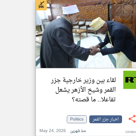
بار جزر القمر من ار تي عربي
لقاء بين وزير خارجية جزر
القمر وشيخ الأزهر يشعل
تفاعلا.. ما قصته؟
اخبار جزر القمر
Politics
May 24, 2026
منذ شهرين
OX58U