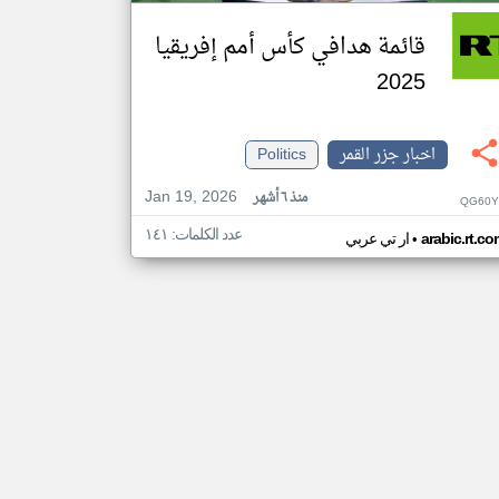
قائمة هدافي كأس أمم إفريقيا
2025
اخبار جزر القمر
Politics
Jan 19, 2026
منذ ٦ أشهر
QG60Y
عدد الكلمات: ١٤١
•
arabic.rt.c
ار تي عربي