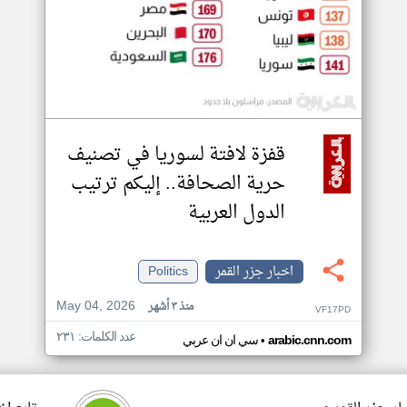
قفزة لافتة لسوريا في تصنيف
حرية الصحافة.. إليكم ترتيب
الدول العربية
اخبار جزر القمر
Politics
May 04, 2026
منذ ٣ أشهر
VF17PD
عدد الكلمات: ٢٣١
•
arabic.cnn.com
سي ان ان عربي