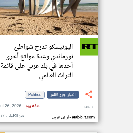
تعبر
المقالات
الموجوده
هنا عن
وجهة
اليونيسكو تدرج شواطئ
نظر
كاتبيها.
نورماندي وعدة مواقع أخرى
أحدها في بلد عربي على قائمة
التراث العالمي
اخبار جزر القمر
Politics
Jul 26, 2026
منذ ١١ يوم
XJ39DF
عدد الكلمات: ٤١٢
•
arabic.rt.com
ار تي عربي