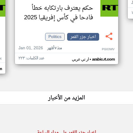
حكم يعترف بارتكابه خطأ
فادحا في كأس إفريقيا 2025
اخبار جزر القمر
Politics
Jan 01, 2026
منذ ٧ أشهر
PG03WV
عدد الكلمات: ٢٢٣
•
X
arabic.rt.com
ار تي عربي
om
المزيد من الأخبار
اخبار جزر القمر على مدار الساعة