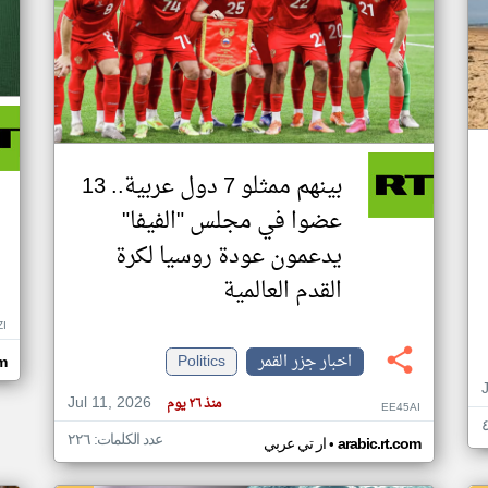
بينهم ممثلو 7 دول عربية.. 13
عضوا في مجلس "الفيفا"
يدعمون عودة روسيا لكرة
القدم العالمية
ZI
اخبار جزر القمر
Politics
om
Jul 11, 2026
منذ ٢٦ يوم
EE45AI
عدد الكلمات: ٢٢٦
•
arabic.rt.com
ار تي عربي