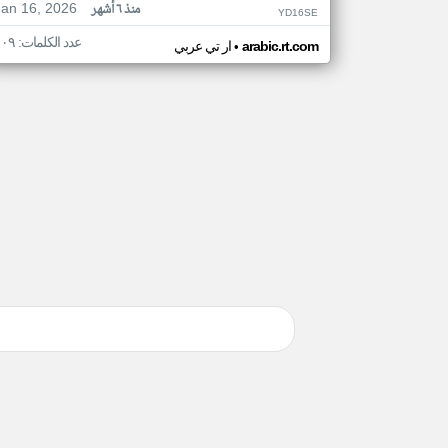
Jan 16, 2026
منذ ٦ أشهر
YD16SE
عدد الكلمات: ١٠٩
•
arabic.rt.com
ار تي عربي