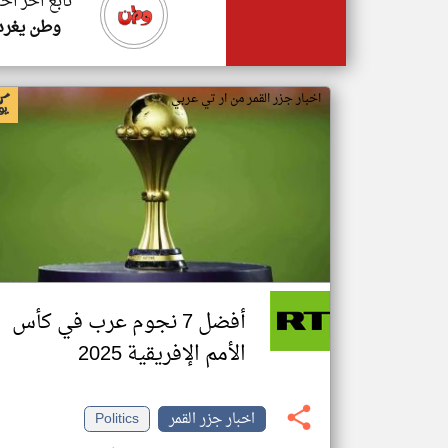
تابع اخر اخب
وطن يغرد
اخبار جزر القمر من ار تي عربي
أفضل 7 نجوم عرب في كأس
الأمم الإفريقية 2025
اخبار جزر القمر
Politics