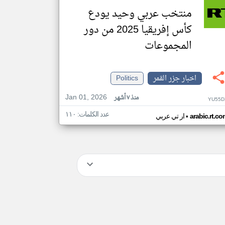
منتخب عربي وحيد يودع
كأس إفريقيا 2025 من دور
المجموعات
اخبار جزر القمر
Politics
Jan 01, 2026
منذ ٧ أشهر
YU55D
عدد الكلمات: ١١٠
•
arabic.rt.c
ار تي عربي