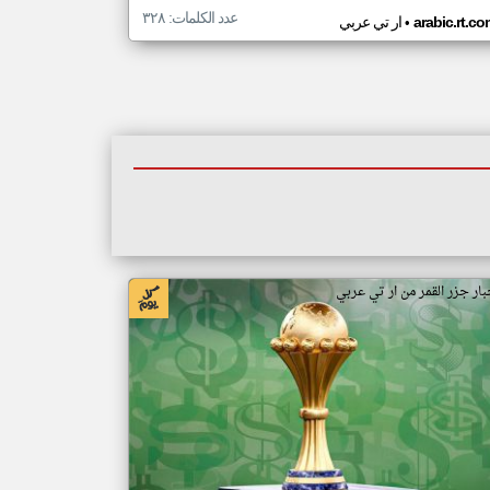
عدد الكلمات: ٣٢٨
•
arabic.rt.c
ار تي عربي
بار جزر القمر من ار تي عربي