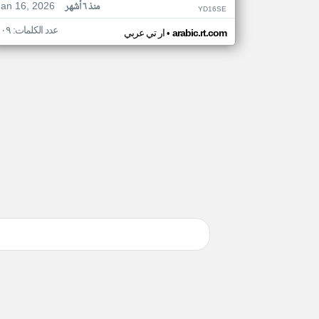
Jan 16, 2026
منذ ٦ أشهر
YD16SE
عدد الكلمات: ١٠٩
•
arabic.rt.com
ار تي عربي