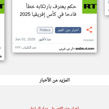
حكم يعترف بارتكابه خطأ
فادحا في كأس إفريقيا 2025
اخبار جزر القمر
Politics
Jan 01, 2026
منذ ٧ أشهر
PG03WV
عدد الكلمات: ٢٢٣
•
X
arabic.rt.com
ار تي عربي
om
المزيد من الأخبار
اخبار جزر القمر على مدار الساعة