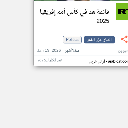
قائمة هدافي كأس أمم إفريقيا
2025
اخبار جزر القمر
Politics
Jan 19, 2026
منذ ٦ أشهر
QG60Y
عدد الكلمات: ١٤١
•
arabic.rt.c
ار تي عربي