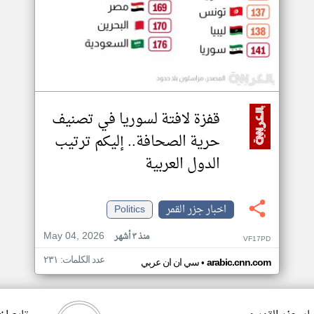
قفزة لافتة لسوريا في تصنيف
حرية الصحافة.. إليكم ترتيب
الدول العربية
اخبار جزر القمر
Politics
May 04, 2026
منذ ٣ أشهر
VF17PD
عدد الكلمات: ٢٣١
•
arabic.cnn.com
سي ان ان عربي