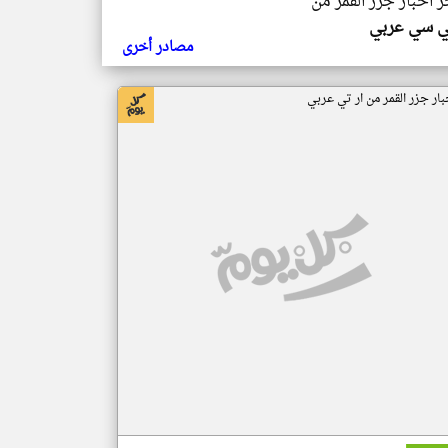
ر اخبار جزر القمر من
ي سي عربي
مصادر أخرى
بار جزر القمر من ار تي عربي