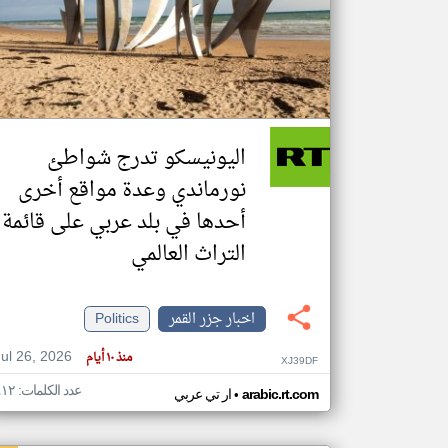
تعبر
المقالات
الموجوده
هنا عن
وجهة
اليونيسكو تدرج شواطئ
نظر
كاتبيها.
نورماندي وعدة مواقع أخرى
أحدها في بلد عربي على قائمة
التراث العالمي
اخبار جزر القمر
Politics
Jul 26, 2026
منذ ١٠ أيام
XJ39DF
عدد الكلمات: ٤١٢
•
arabic.rt.com
ار تي عربي