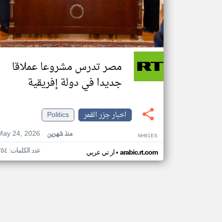
مصر تدرس مشروعا عملاقا
جديدا في دولة إفريقية
اخبار جزر القمر
Politics
May 24, 2026
منذ شهرين
NH91ES
عدد الكلمات: ٢٥٤
•
arabic.rt.com
ار تي عربي