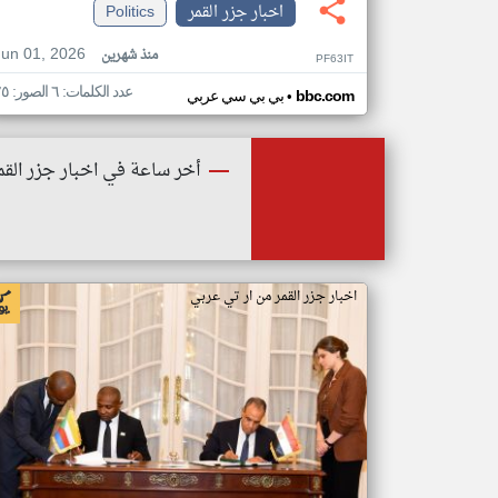
اخبار جزر القمر
Politics
Jun 01, 2026
منذ شهرين
PF63IT
عدد الكلمات: ٦ الصور: ٢٥
•
bbc.com
بي بي سي عربي
أخر ساعة في اخبار جزر القم
اخبار جزر القمر من ار تي عربي