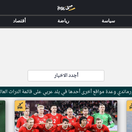
سياسة
رياضة
أقتصاد
أجدد الاخبار
ماندي وعدة مواقع أخرى أحدها في بلد عربي على قائمة التراث العال
اخبار جزر القمر من ار تي عربي
اخ