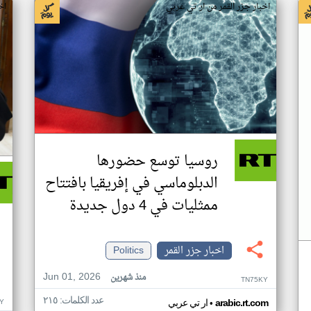
اخبار جزر القمر من ار تي عربي
اخ
روسيا توسع حضورها
الدبلوماسي في إفريقيا بافتتاح
ممثليات في 4 دول جديدة
اخبار جزر القمر
Politics
Jun 01, 2026
منذ شهرين
TN75KY
عدد الكلمات: ٢١٥
•
Y
arabic.rt.com
ار تي عربي