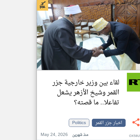
بار جزر القمر من ار تي عربي
لقاء بين وزير خارجية جزر
القمر وشيخ الأزهر يشعل
تفاعلا.. ما قصته؟
اخبار جزر القمر
Politics
May 24, 2026
منذ شهرين
OX58U