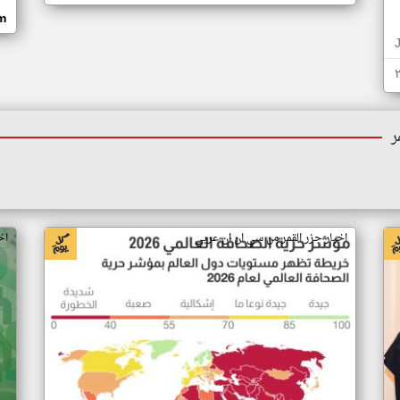
om
ر
اخبار جزر القمر من سي ان ان عربي
اخ