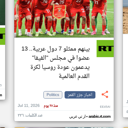
بينهم ممثلو 7 دول عربية.. 13
عضوا في مجلس "الفيفا"
يدعمون عودة روسيا لكرة
القدم العالمية
ZI
اخبار جزر القمر
Politics
om
Jul 11, 2026
منذ ٢٥ يوم
EE45AI
عدد الكلمات: ٢٢٦
•
arabic.rt.com
ار تي عربي