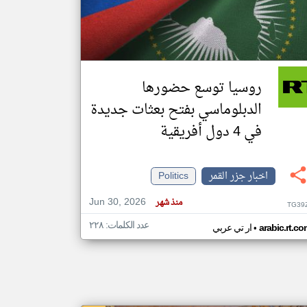
klyoum.com
تغيير الدولة
مصادر الأخبار من جزر القمر
روسيا توسع حضورها
اخبار جزر القمر على مدار الساعة
الدبلوماسي بفتح بعثات جديدة
أهم اخبار جزر القمر العاجلة والمباشرة
في 4 دول أفريقية
اخبار جزر القمر
Politics
Jun 30, 2026
منذ شهر
TG39
عدد الكلمات: ٢٢٨
•
arabic.rt.c
ار تي عربي