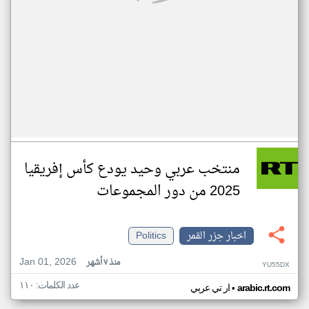
منتخب عربي وحيد يودع كأس إفريقيا
2025 من دور المجموعات
اخبار جزر القمر
Politics
Jan 01, 2026
منذ ٧ أشهر
YU55DX
عدد الكلمات: ١١٠
•
arabic.rt.com
ار تي عربي