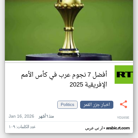
أفضل 7 نجوم عرب في كأس الأمم
الإفريقية 2025
اخبار جزر القمر
Politics
Jan 16, 2026
منذ ٦ أشهر
YD16SE
عدد الكلمات: ١٠٩
•
arabic.rt.com
ار تي عربي