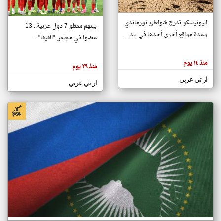
اليونيسكو تدرج شواطئ نورماندي
بينهم ممثلو 7 دول عربية.. 13
klyoum.com
وعدة مواقع أخرى أحدها في بلد ...
تغيير الدولة
عضوا في مجلس "الفيفا" ...
تعبر
مصادر الأخبار من جزر القمر
المقالات
الموجوده
اخبار جزر القمر على مدار الساعة
منذ ١٤ يوم
هنا عن
منذ ٢٩ يوم
وجهة
نظر
أهم اخبار جزر القمر العاجلة والمباشرة
ار تي عربي
كاتبيها.
ار تي عربي