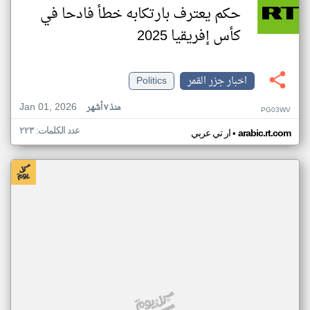
حكم يعترف بارتكابه خطأ فادحا في
كأس إفريقيا 2025
اخبار جزر القمر
Politics
Jan 01, 2026
منذ ٧ أشهر
PG03WV
عدد الكلمات: ٢٢٣
•
arabic.rt.com
ار تي عربي