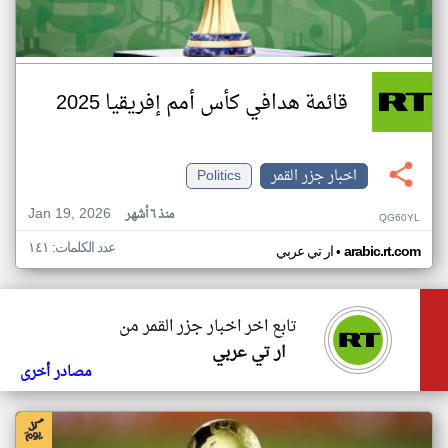
قائمة هدافي كأس أمم إفريقيا 2025
اخبار جزر القمر
Politics
Jan 19, 2026
منذ ٦ أشهر
QG60YL
عدد الكلمات: ١٤١
•
arabic.rt.com
ار تي عربي
تابع اخر اخبار جزر القمر من
ار تي عربي
مصادر أخرى