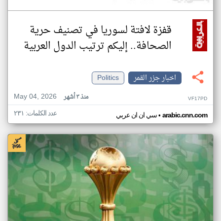
قفزة لافتة لسوريا في تصنيف حرية
الصحافة.. إليكم ترتيب الدول العربية
اخبار جزر القمر
Politics
May 04, 2026
منذ ٣ أشهر
VF17PD
عدد الكلمات: ٢٣١
•
arabic.cnn.com
سي ان ان عربي