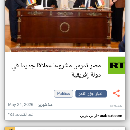
مصر تدرس مشروعا عملاقا جديدا في
دولة إفريقية
اخبار جزر القمر
Politics
May 24, 2026
منذ شهرين
NH91ES
عدد الكلمات: ٢٥٤
•
arabic.rt.com
ار تي عربي