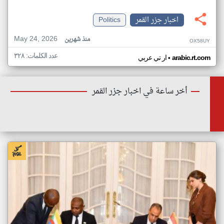
اخبار جزر القمر
Politics
May 24, 2026
منذ شهرين
OX58UY
عدد الكلمات: ٣٢٨
•
arabic.rt.com
ار تي عربي
أخر ساعة في اخبار جزر القمر