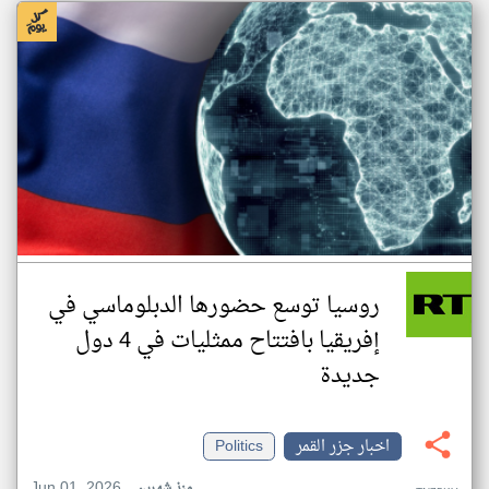
روسيا توسع حضورها الدبلوماسي في
إفريقيا بافتتاح ممثليات في 4 دول
جديدة
اخبار جزر القمر
Politics
Jun 01, 2026