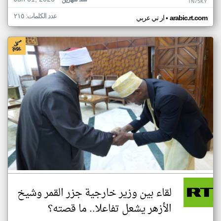
منذ شهرين
TN75KY
عدد الكلمات: ٢١٥
•
arabic.rt.com
ار تي عربي
لقاء بين وزير خارجية جزر القمر وشيخ
الأزهر يشعل تفاعلا.. ما قصته؟