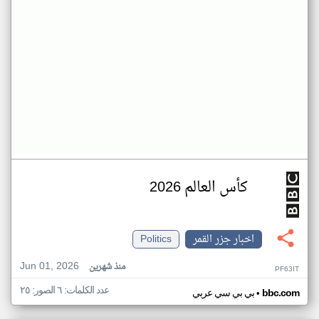
كأس العالم 2026
اخبار جزر القمر
Politics
Jun 01, 2026
منذ شهرين
PF63IT
عدد الكلمات: ٦ الصور: ٢٥
•
bbc.com
بي بي سي عربي