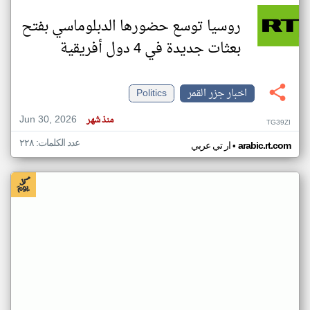
روسيا توسع حضورها الدبلوماسي بفتح
بعثات جديدة في 4 دول أفريقية
اخبار جزر القمر
Politics
Jun 30, 2026
منذ شهر
TG39ZI
عدد الكلمات: ٢٢٨
•
arabic.rt.com
ار تي عربي