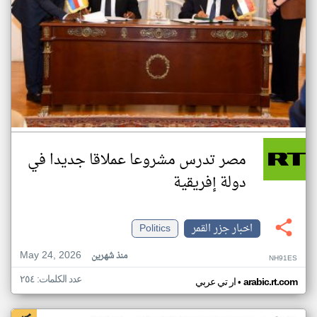
مصر تدرس مشروعا عملاقا جديدا في
دولة إفريقية
اخبار جزر القمر
Politics
May 24, 2026
منذ شهرين
NH91ES
عدد الكلمات: ٢٥٤
•
arabic.rt.com
ار تي عربي