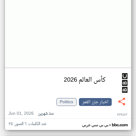
كأس العالم 2026
اخبار جزر القمر
Politics
Jun 01, 2026
منذ شهرين
PF63IT
عدد الكلمات: ٦ الصور: ٢٥
•
bbc.com
بي بي سي عربي