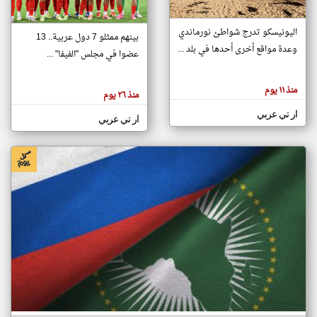
اليونيسكو تدرج شواطئ نورماندي
بينهم ممثلو 7 دول عربية.. 13
klyoum.com
وعدة مواقع أخرى أحدها في بلد ...
تغيير الدولة
عضوا في مجلس "الفيفا" ...
تعبر
مصادر الأخبار من جزر القمر
المقالات
الموجوده
اخبار جزر القمر على مدار الساعة
منذ ١١ يوم
هنا عن
منذ ٢٦ يوم
وجهة
نظر
أهم اخبار جزر القمر العاجلة والمباشرة
ار تي عربي
كاتبيها.
ار تي عربي