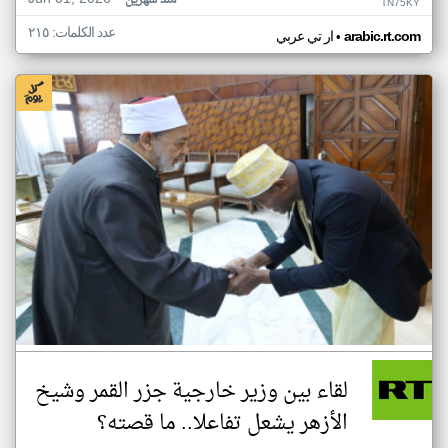
منذ شهرين
TN75KY
عدد الكلمات: ٢١٥
•
arabic.rt.com
ار تي عربي
لقاء بين وزير خارجية جزر القمر وشيخ
الأزهر يشعل تفاعلا.. ما قصته؟