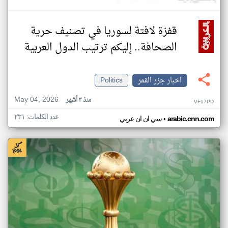
قفزة لافتة لسوريا في تصنيف حرية
الصحافة.. إليكم ترتيب الدول العربية
اخبار جزر القمر
Politics
May 04, 2026
منذ ٣ أشهر
VF17PD
عدد الكلمات: ٢٣١
•
arabic.cnn.com
سي ان ان عربي