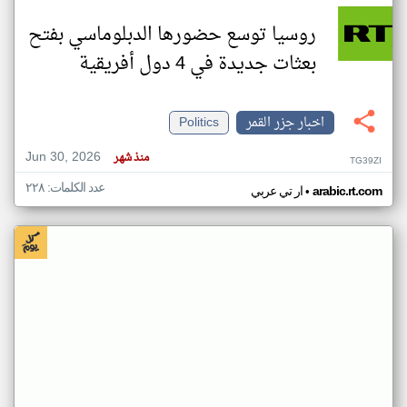
روسيا توسع حضورها الدبلوماسي بفتح
بعثات جديدة في 4 دول أفريقية
اخبار جزر القمر
Politics
Jun 30, 2026
منذ شهر
TG39ZI
عدد الكلمات: ٢٢٨
•
arabic.rt.com
ار تي عربي