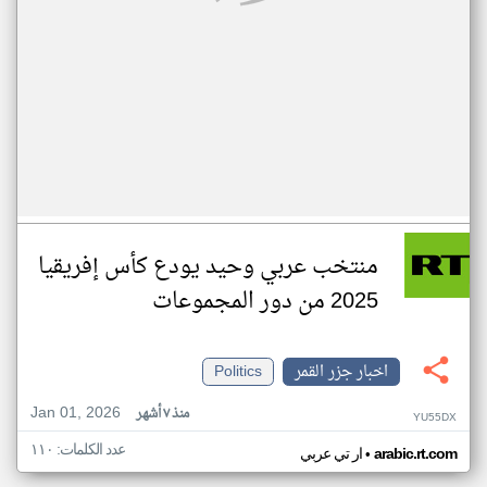
منتخب عربي وحيد يودع كأس إفريقيا
2025 من دور المجموعات
اخبار جزر القمر
Politics
Jan 01, 2026
منذ ٧ أشهر
YU55DX
عدد الكلمات: ١١٠
•
arabic.rt.com
ار تي عربي