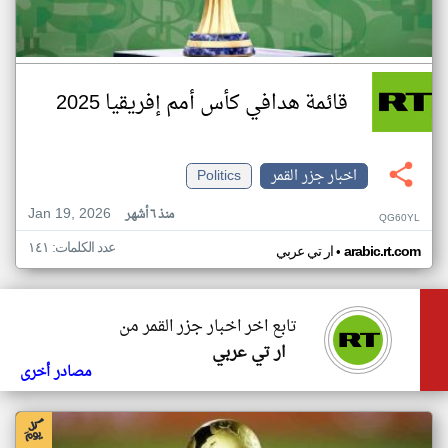
قائمة هدافي كأس أمم إفريقيا 2025
اخبار جزر القمر
Politics
Jan 19, 2026
منذ ٦ أشهر
QG60YL
عدد الكلمات: ١٤١
•
arabic.rt.com
ار تي عربي
تابع اخر اخبار جزر القمر من
ار تي عربي
مصادر أخرى