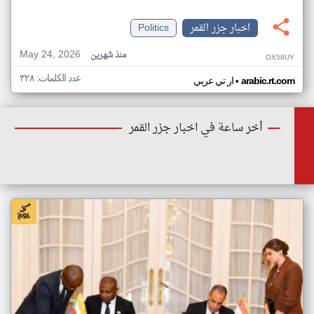
اخبار جزر القمر
Politics
May 24, 2026
منذ شهرين
OX58UY
عدد الكلمات: ٣٢٨
•
arabic.rt.com
ار تي عربي
أخر ساعة في اخبار جزر القمر