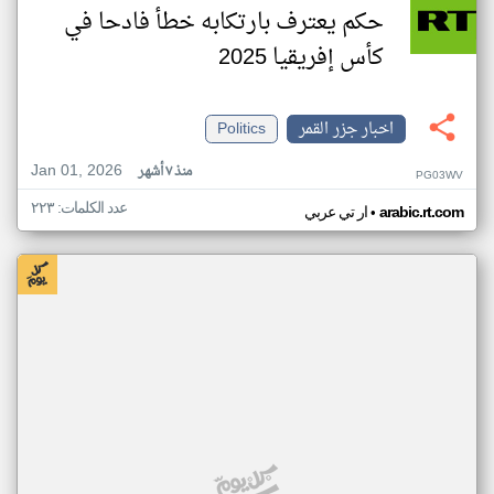
حكم يعترف بارتكابه خطأ فادحا في
كأس إفريقيا 2025
اخبار جزر القمر
Politics
Jan 01, 2026
منذ ٧ أشهر
PG03WV
عدد الكلمات: ٢٢٣
•
arabic.rt.com
ار تي عربي