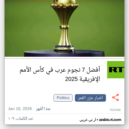
أفضل 7 نجوم عرب في كأس الأمم
الإفريقية 2025
اخبار جزر القمر
Politics
Jan 16, 2026
منذ ٦ أشهر
YD16SE
عدد الكلمات: ١٠٩
•
arabic.rt.com
ار تي عربي