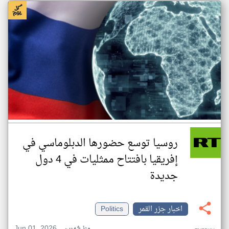
روسيا توسع حضورها الدبلوماسي في
إفريقيا بافتتاح ممثليات في 4 دول
جديدة
اخبار جزر القمر
Politics
Jun 01, 2026