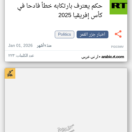
حكم يعترف بارتكابه خطأ فادحا في
كأس إفريقيا 2025
اخبار جزر القمر
Politics
Jan 01, 2026
منذ ٧ أشهر
PG03WV
عدد الكلمات: ٢٢٣
•
arabic.rt.com
ار تي عربي