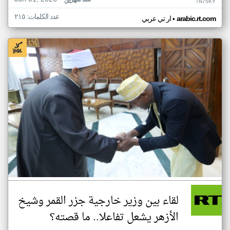
منذ شهرين
TN75KY
عدد الكلمات: ٢١٥
•
arabic.rt.com
ار تي عربي
لقاء بين وزير خارجية جزر القمر وشيخ
الأزهر يشعل تفاعلا.. ما قصته؟