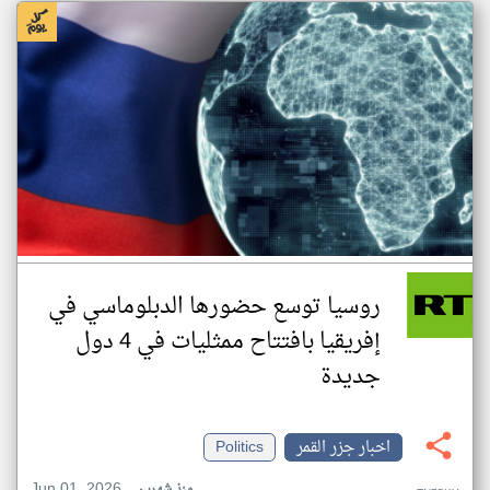
روسيا توسع حضورها الدبلوماسي في
إفريقيا بافتتاح ممثليات في 4 دول
جديدة
اخبار جزر القمر
Politics
Jun 01, 2026