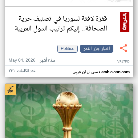
قفزة لافتة لسوريا في تصنيف حرية
الصحافة.. إليكم ترتيب الدول العربية
اخبار جزر القمر
Politics
May 04, 2026
منذ ٣ أشهر
VF17PD
عدد الكلمات: ٢٣١
•
arabic.cnn.com
سي ان ان عربي