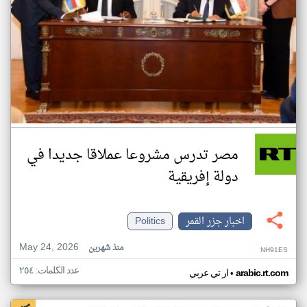
مصر تدرس مشروعا عملاقا جديدا في
دولة إفريقية
اخبار جزر القمر
Politics
May 24, 2026
منذ شهرين
NH91ES
عدد الكلمات: ٢٥٤
•
arabic.rt.com
ار تي عربي