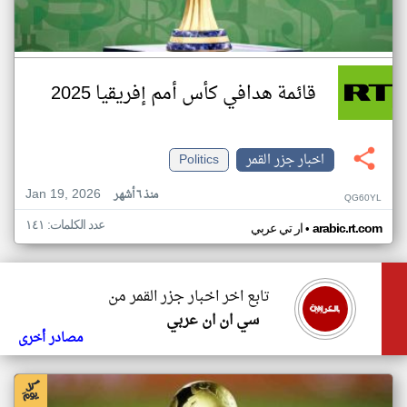
قائمة هدافي كأس أمم إفريقيا 2025
اخبار جزر القمر
Politics
Jan 19, 2026
منذ ٦ أشهر
QG60YL
عدد الكلمات: ١٤١
•
arabic.rt.com
ار تي عربي
تابع اخر اخبار جزر القمر من
سي ان ان عربي
مصادر أخرى