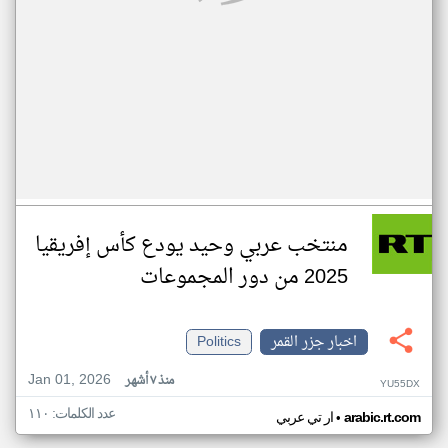
منتخب عربي وحيد يودع كأس إفريقيا
2025 من دور المجموعات
اخبار جزر القمر
Politics
Jan 01, 2026
منذ ٧ أشهر
YU55DX
عدد الكلمات: ١١٠
•
arabic.rt.com
ار تي عربي