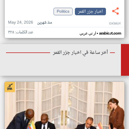
اخبار جزر القمر
Politics
May 24, 2026
منذ شهرين
OX58UY
عدد الكلمات: ٣٢٨
•
arabic.rt.com
ار تي عربي
أخر ساعة في اخبار جزر القمر