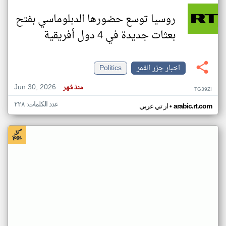
روسيا توسع حضورها الدبلوماسي بفتح
بعثات جديدة في 4 دول أفريقية
اخبار جزر القمر
Politics
Jun 30, 2026
منذ شهر
TG39ZI
عدد الكلمات: ٢٢٨
•
arabic.rt.com
ار تي عربي