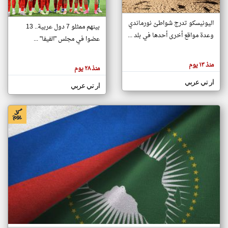
اليونيسكو تدرج شواطئ نورماندي
بينهم ممثلو 7 دول عربية.. 13
klyoum.com
وعدة مواقع أخرى أحدها في بلد ...
تغيير الدولة
عضوا في مجلس "الفيفا" ...
تعبر
مصادر الأخبار من جزر القمر
المقالات
الموجوده
اخبار جزر القمر على مدار الساعة
منذ ١٣ يوم
هنا عن
منذ ٢٨ يوم
وجهة
نظر
أهم اخبار جزر القمر العاجلة والمباشرة
ار تي عربي
كاتبيها.
ار تي عربي