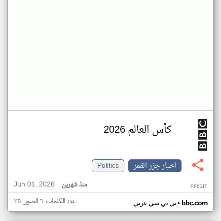
كأس العالم 2026
اخبار جزر القمر
Politics
Jun 01, 2026
منذ شهرين
PF63IT
عدد الكلمات: ٦ الصور: ٢٥
•
bbc.com
بي بي سي عربي