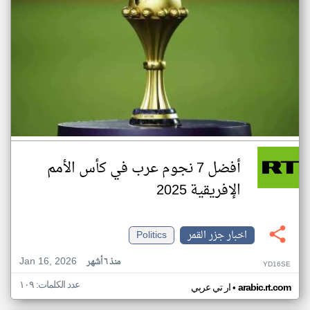
أفضل 7 نجوم عرب في كأس الأمم
الإفريقية 2025
اخبار جزر القمر
Politics
Jan 16, 2026
منذ ٦ أشهر
YD16SE
عدد الكلمات: ١٠٩
•
arabic.rt.com
ار تي عربي