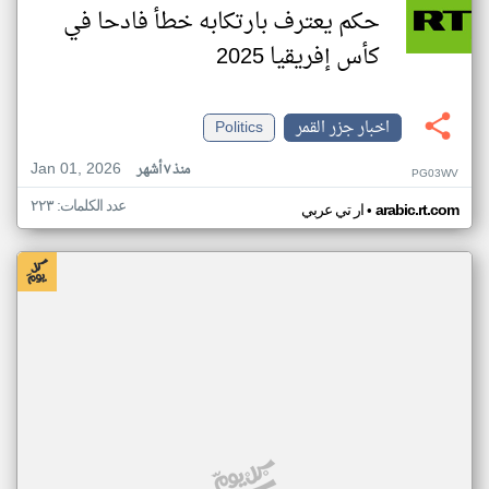
حكم يعترف بارتكابه خطأ فادحا في
كأس إفريقيا 2025
اخبار جزر القمر
Politics
Jan 01, 2026
منذ ٧ أشهر
PG03WV
عدد الكلمات: ٢٢٣
•
arabic.rt.com
ار تي عربي