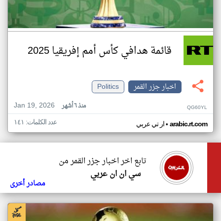
قائمة هدافي كأس أمم إفريقيا 2025
اخبار جزر القمر
Politics
Jan 19, 2026
منذ ٦ أشهر
QG60YL
عدد الكلمات: ١٤١
•
arabic.rt.com
ار تي عربي
تابع اخر اخبار جزر القمر من
سي ان ان عربي
مصادر أخرى