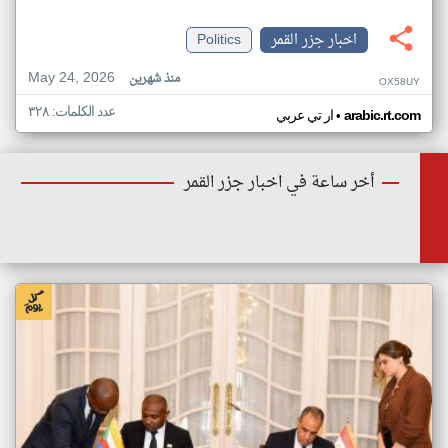
اخبار جزر القمر
Politics
May 24, 2026
منذ شهرين
OX58UY
عدد الكلمات: ٣٢٨
•
arabic.rt.com
ار تي عربي
أخر ساعة في اخبار جزر القمر