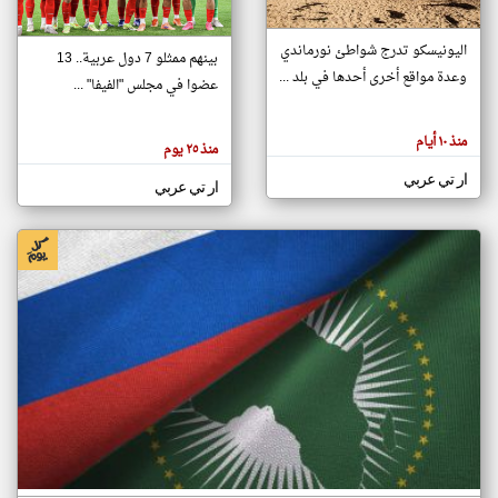
اليونيسكو تدرج شواطئ نورماندي
بينهم ممثلو 7 دول عربية.. 13
klyoum.com
وعدة مواقع أخرى أحدها في بلد ...
تغيير الدولة
عضوا في مجلس "الفيفا" ...
تعبر
مصادر الأخبار من جزر القمر
المقالات
الموجوده
اخبار جزر القمر على مدار الساعة
منذ ١٠ أيام
هنا عن
منذ ٢٥ يوم
وجهة
نظر
أهم اخبار جزر القمر العاجلة والمباشرة
ار تي عربي
كاتبيها.
ار تي عربي