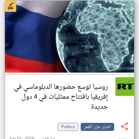
روسيا توسع حضورها الدبلوماسي في
إفريقيا بافتتاح ممثليات في 4 دول
جديدة
اخبار جزر القمر
Politics
Jun 01, 2026