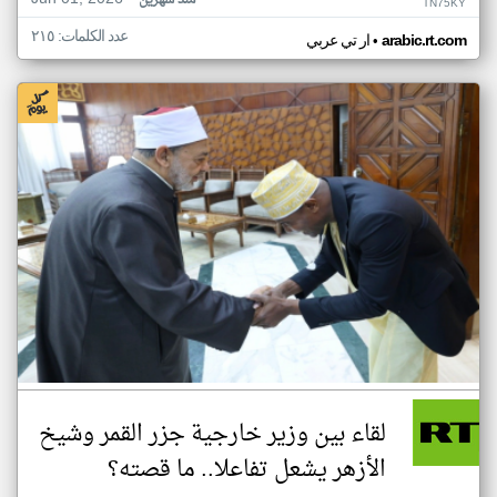
منذ شهرين
TN75KY
عدد الكلمات: ٢١٥
•
arabic.rt.com
ار تي عربي
لقاء بين وزير خارجية جزر القمر وشيخ
الأزهر يشعل تفاعلا.. ما قصته؟