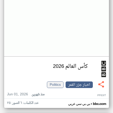
كأس العالم 2026
اخبار جزر القمر
Politics
Jun 01, 2026
منذ شهرين
PF63IT
عدد الكلمات: ٦ الصور: ٢٥
•
bbc.com
بي بي سي عربي