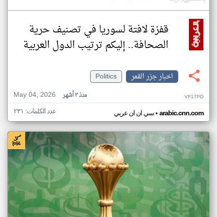
قفزة لافتة لسوريا في تصنيف حرية
الصحافة.. إليكم ترتيب الدول العربية
اخبار جزر القمر
Politics
May 04, 2026
منذ ٣ أشهر
VF17PD
عدد الكلمات: ٢٣١
•
arabic.cnn.com
سي ان ان عربي