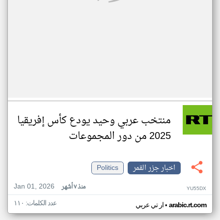
منتخب عربي وحيد يودع كأس إفريقيا
2025 من دور المجموعات
اخبار جزر القمر
Politics
Jan 01, 2026
منذ ٧ أشهر
YU55DX
عدد الكلمات: ١١٠
•
arabic.rt.com
ار تي عربي