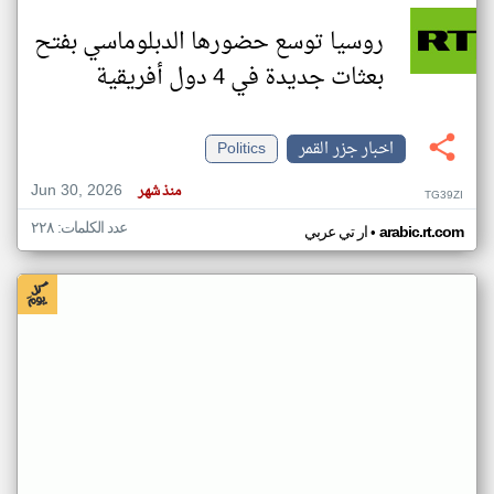
روسيا توسع حضورها الدبلوماسي بفتح
بعثات جديدة في 4 دول أفريقية
اخبار جزر القمر
Politics
Jun 30, 2026
منذ شهر
TG39ZI
عدد الكلمات: ٢٢٨
•
arabic.rt.com
ار تي عربي