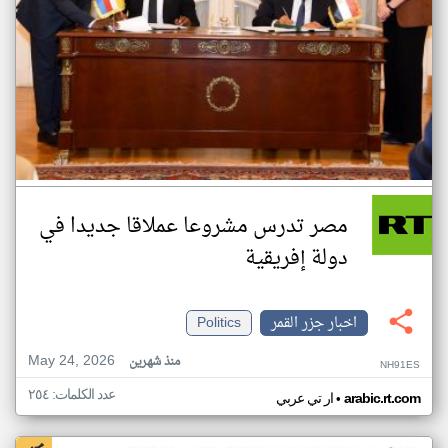
مصر تدرس مشروعا عملاقا جديدا في
دولة إفريقية
اخبار جزر القمر
Politics
May 24, 2026
منذ شهرين
NH91ES
عدد الكلمات: ٢٥٤
•
arabic.rt.com
ار تي عربي