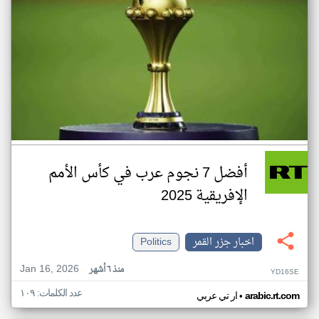
أفضل 7 نجوم عرب في كأس الأمم
الإفريقية 2025
اخبار جزر القمر
Politics
Jan 16, 2026
منذ ٦ أشهر
YD16SE
عدد الكلمات: ١٠٩
•
arabic.rt.com
ار تي عربي