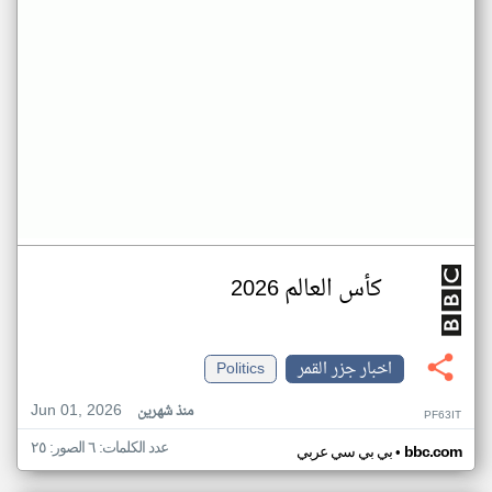
كأس العالم 2026
اخبار جزر القمر
Politics
Jun 01, 2026
منذ شهرين
PF63IT
عدد الكلمات: ٦ الصور: ٢٥
•
bbc.com
بي بي سي عربي