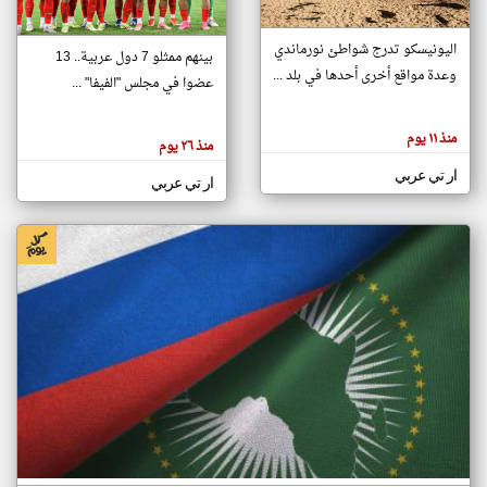
اليونيسكو تدرج شواطئ نورماندي
بينهم ممثلو 7 دول عربية.. 13
klyoum.com
وعدة مواقع أخرى أحدها في بلد ...
تغيير الدولة
عضوا في مجلس "الفيفا" ...
تعبر
مصادر الأخبار من جزر القمر
المقالات
الموجوده
اخبار جزر القمر على مدار الساعة
منذ ١١ يوم
هنا عن
منذ ٢٦ يوم
وجهة
نظر
أهم اخبار جزر القمر العاجلة والمباشرة
ار تي عربي
كاتبيها.
ار تي عربي