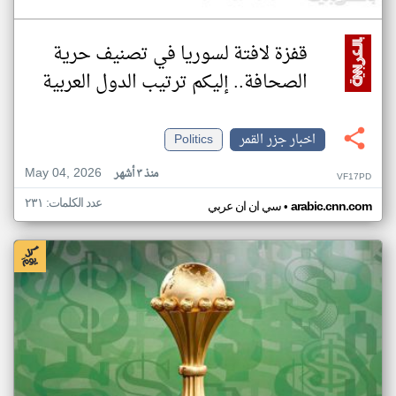
قفزة لافتة لسوريا في تصنيف حرية
الصحافة.. إليكم ترتيب الدول العربية
اخبار جزر القمر
Politics
May 04, 2026
منذ ٣ أشهر
VF17PD
عدد الكلمات: ٢٣١
•
arabic.cnn.com
سي ان ان عربي