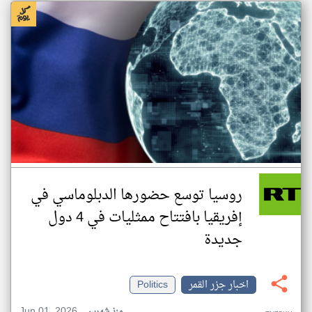
روسيا توسع حضورها الدبلوماسي في
إفريقيا بافتتاح ممثليات في 4 دول
جديدة
اخبار جزر القمر
Politics
Jun 01, 2026