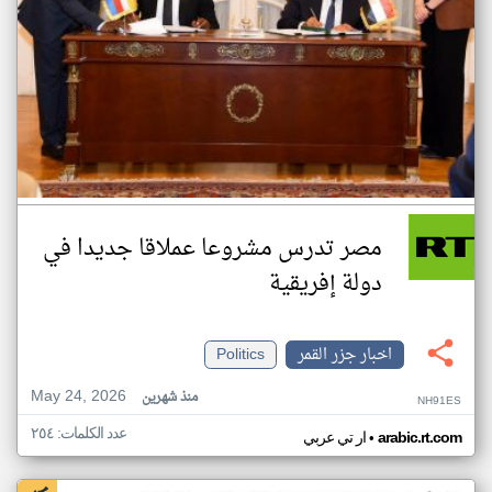
مصر تدرس مشروعا عملاقا جديدا في
دولة إفريقية
اخبار جزر القمر
Politics
May 24, 2026
منذ شهرين
NH91ES
عدد الكلمات: ٢٥٤
•
arabic.rt.com
ار تي عربي