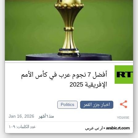
أفضل 7 نجوم عرب في كأس الأمم
الإفريقية 2025
اخبار جزر القمر
Politics
Jan 16, 2026
منذ ٦ أشهر
YD16SE
عدد الكلمات: ١٠٩
•
arabic.rt.com
ار تي عربي