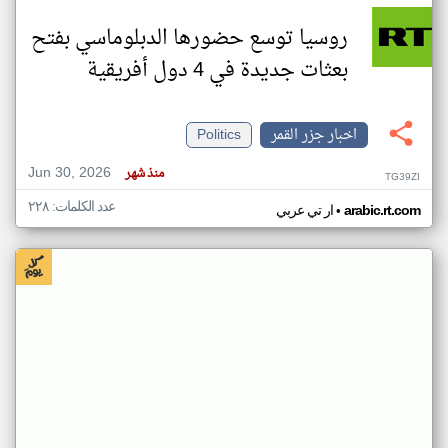
روسيا توسع حضورها الدبلوماسي بفتح
بعثات جديدة في 4 دول أفريقية
اخبار جزر القمر
Politics
Jun 30, 2026
منذ شهر
TG39ZI
عدد الكلمات: ٢٢٨
•
arabic.rt.com
ار تي عربي