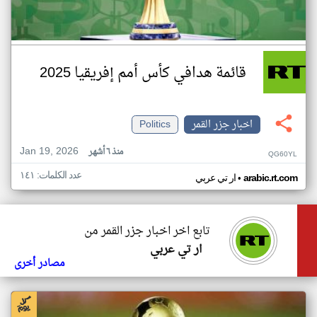
قائمة هدافي كأس أمم إفريقيا 2025
اخبار جزر القمر
Politics
Jan 19, 2026
منذ ٦ أشهر
QG60YL
عدد الكلمات: ١٤١
•
arabic.rt.com
ار تي عربي
تابع اخر اخبار جزر القمر من
ار تي عربي
مصادر أخرى