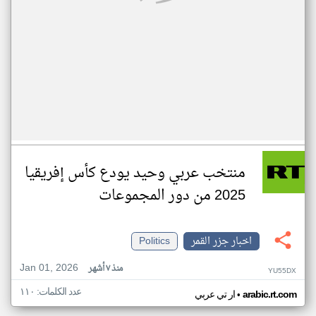
منتخب عربي وحيد يودع كأس إفريقيا
2025 من دور المجموعات
اخبار جزر القمر
Politics
Jan 01, 2026
منذ ٧ أشهر
YU55DX
عدد الكلمات: ١١٠
•
arabic.rt.com
ار تي عربي