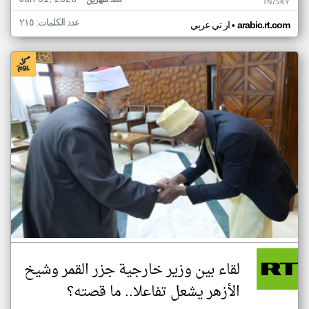
منذ شهرين
TN75KY
عدد الكلمات: ٢١٥
•
arabic.rt.com
ار تي عربي
لقاء بين وزير خارجية جزر القمر وشيخ
الأزهر يشعل تفاعلا.. ما قصته؟