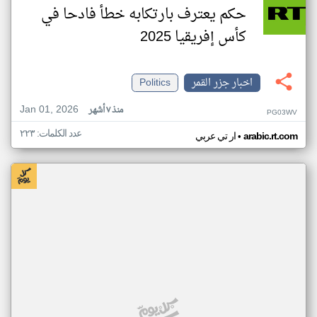
حكم يعترف بارتكابه خطأ فادحا في
كأس إفريقيا 2025
اخبار جزر القمر
Politics
Jan 01, 2026
منذ ٧ أشهر
PG03WV
عدد الكلمات: ٢٢٣
•
arabic.rt.com
ار تي عربي