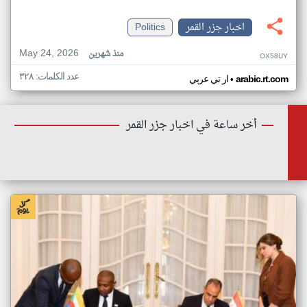
اخبار جزر القمر
Politics
May 24, 2026
منذ شهرين
OX58UY
عدد الكلمات: ٣٢٨
•
arabic.rt.com
ار تي عربي
أخر ساعة في اخبار جزر القمر