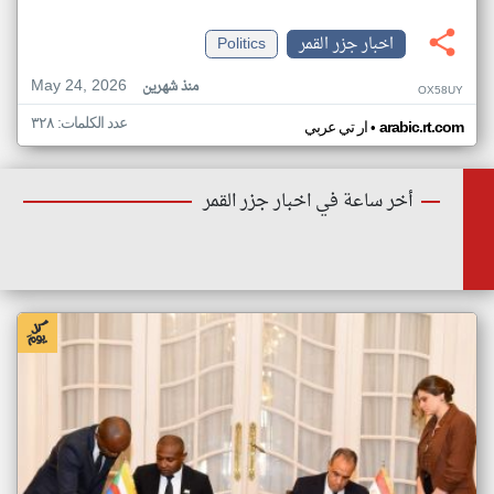
اخبار جزر القمر
Politics
May 24, 2026
منذ شهرين
OX58UY
عدد الكلمات: ٣٢٨
•
arabic.rt.com
ار تي عربي
أخر ساعة في اخبار جزر القمر