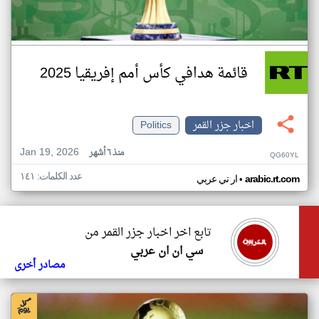
قائمة هدافي كأس أمم إفريقيا 2025
اخبار جزر القمر
Politics
Jan 19, 2026
منذ ٦ أشهر
QG60YL
عدد الكلمات: ١٤١
•
arabic.rt.com
ار تي عربي
تابع اخر اخبار جزر القمر من
سي ان ان عربي
مصادر أخرى