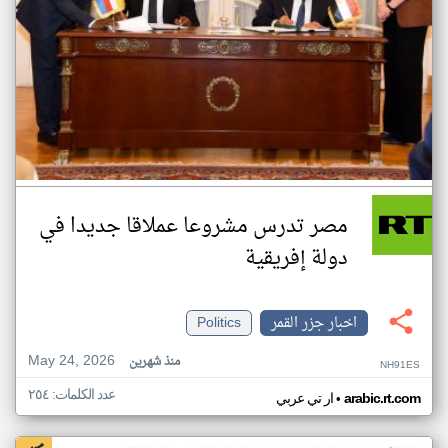
مصر تدرس مشروعا عملاقا جديدا في
دولة إفريقية
اخبار جزر القمر
Politics
May 24, 2026
منذ شهرين
NH91ES
عدد الكلمات: ٢٥٤
•
arabic.rt.com
ار تي عربي