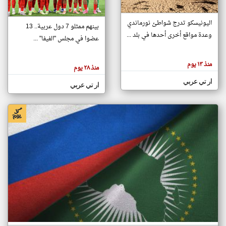
اليونيسكو تدرج شواطئ نورماندي
بينهم ممثلو 7 دول عربية.. 13
klyoum.com
وعدة مواقع أخرى أحدها في بلد ...
تغيير الدولة
عضوا في مجلس "الفيفا" ...
تعبر
مصادر الأخبار من جزر القمر
المقالات
الموجوده
اخبار جزر القمر على مدار الساعة
منذ ١٣ يوم
هنا عن
منذ ٢٨ يوم
وجهة
نظر
أهم اخبار جزر القمر العاجلة والمباشرة
ار تي عربي
كاتبيها.
ار تي عربي