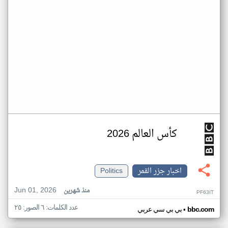
كأس العالم 2026
اخبار جزر القمر
Politics
Jun 01, 2026
منذ شهرين
PF63IT
عدد الكلمات: ٦ الصور: ٢٥
•
bbc.com
بي بي سي عربي