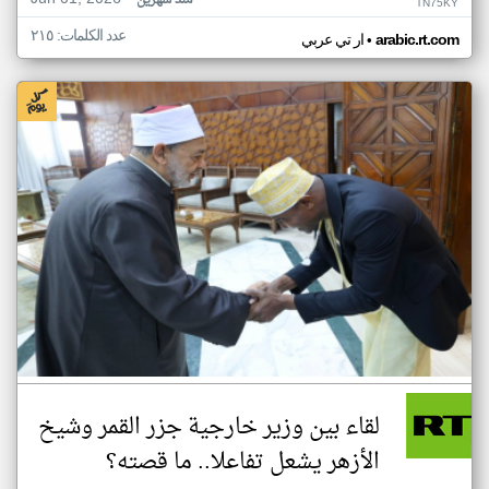
منذ شهرين
TN75KY
عدد الكلمات: ٢١٥
•
arabic.rt.com
ار تي عربي
لقاء بين وزير خارجية جزر القمر وشيخ
الأزهر يشعل تفاعلا.. ما قصته؟