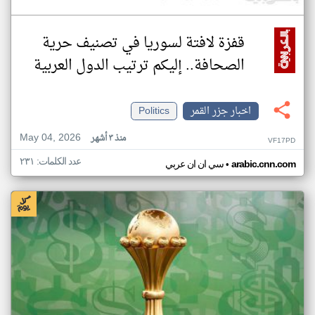
قفزة لافتة لسوريا في تصنيف حرية
الصحافة.. إليكم ترتيب الدول العربية
اخبار جزر القمر
Politics
May 04, 2026
منذ ٣ أشهر
VF17PD
عدد الكلمات: ٢٣١
•
arabic.cnn.com
سي ان ان عربي