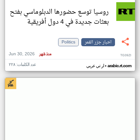
روسيا توسع حضورها الدبلوماسي بفتح
بعثات جديدة في 4 دول أفريقية
اخبار جزر القمر
Politics
Jun 30, 2026
منذ شهر
TG39ZI
عدد الكلمات: ٢٢٨
•
arabic.rt.com
ار تي عربي