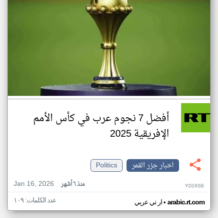
أفضل 7 نجوم عرب في كأس الأمم
الإفريقية 2025
اخبار جزر القمر
Politics
Jan 16, 2026
منذ ٦ أشهر
YD16SE
عدد الكلمات: ١٠٩
•
arabic.rt.com
ار تي عربي