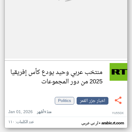
منتخب عربي وحيد يودع كأس إفريقيا
2025 من دور المجموعات
اخبار جزر القمر
Politics
Jan 01, 2026
منذ ٧ أشهر
YU55DX
عدد الكلمات: ١١٠
•
arabic.rt.com
ار تي عربي