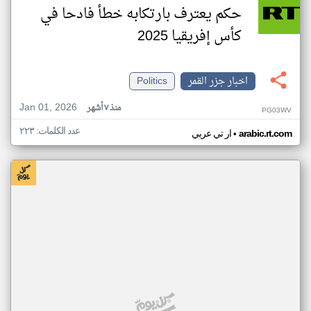
حكم يعترف بارتكابه خطأ فادحا في
كأس إفريقيا 2025
اخبار جزر القمر
Politics
Jan 01, 2026
منذ ٧ أشهر
PG03WV
عدد الكلمات: ٢٢٣
•
arabic.rt.com
ار تي عربي