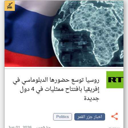
روسيا توسع حضورها الدبلوماسي في
إفريقيا بافتتاح ممثليات في 4 دول
جديدة
اخبار جزر القمر
Politics
Jun 01, 2026