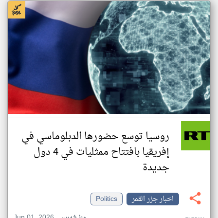
روسيا توسع حضورها الدبلوماسي في
إفريقيا بافتتاح ممثليات في 4 دول
جديدة
اخبار جزر القمر
Politics
Jun 01, 2026