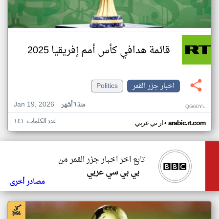
قائمة هدافي كأس أمم إفريقيا 2025
اخبار جزر القمر
Politics
Jan 19, 2026
منذ ٦ أشهر
QG60YL
عدد الكلمات: ١٤١
•
arabic.rt.com
ار تي عربي
تابع اخر اخبار جزر القمر من
بي بي سي عربي
مصادر أخرى