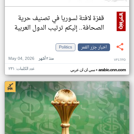
قفزة لافتة لسوريا في تصنيف حرية
الصحافة.. إليكم ترتيب الدول العربية
اخبار جزر القمر
Politics
May 04, 2026
منذ ٣ أشهر
VF17PD
عدد الكلمات: ٢٣١
•
arabic.cnn.com
سي ان ان عربي