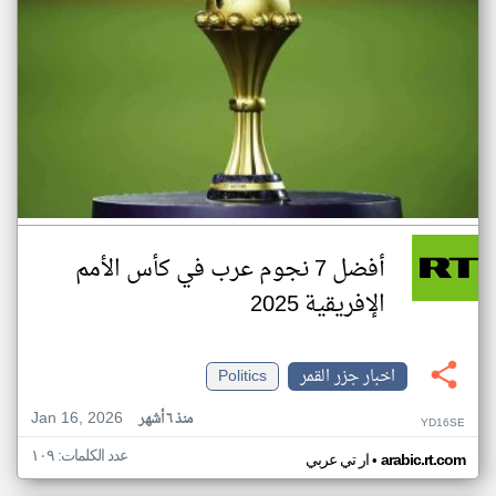
أفضل 7 نجوم عرب في كأس الأمم
الإفريقية 2025
اخبار جزر القمر
Politics
Jan 16, 2026
منذ ٦ أشهر
YD16SE
عدد الكلمات: ١٠٩
•
arabic.rt.com
ار تي عربي