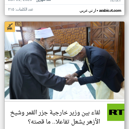
منذ شهرين
TN75KY
عدد الكلمات: ٢١٥
•
arabic.rt.com
ار تي عربي
لقاء بين وزير خارجية جزر القمر وشيخ
الأزهر يشعل تفاعلا.. ما قصته؟