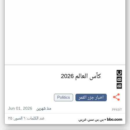
كأس العالم 2026
اخبار جزر القمر
Politics
Jun 01, 2026
منذ شهرين
PF63IT
عدد الكلمات: ٦ الصور: ٢٥
•
bbc.com
بي بي سي عربي