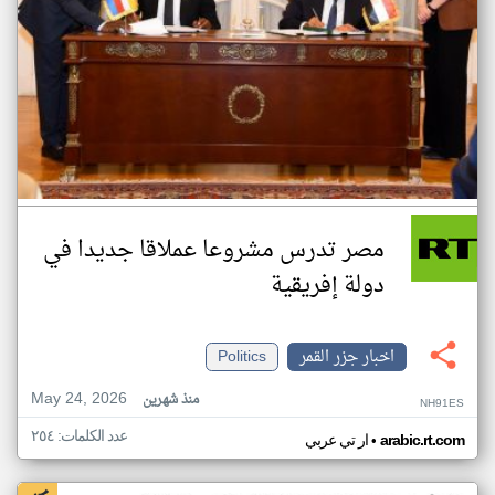
مصر تدرس مشروعا عملاقا جديدا في
دولة إفريقية
اخبار جزر القمر
Politics
May 24, 2026
منذ شهرين
NH91ES
عدد الكلمات: ٢٥٤
•
arabic.rt.com
ار تي عربي