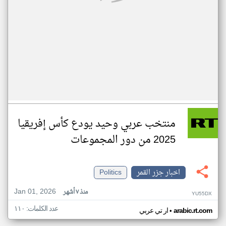
منتخب عربي وحيد يودع كأس إفريقيا
2025 من دور المجموعات
اخبار جزر القمر
Politics
Jan 01, 2026
منذ ٧ أشهر
YU55DX
عدد الكلمات: ١١٠
•
arabic.rt.com
ار تي عربي