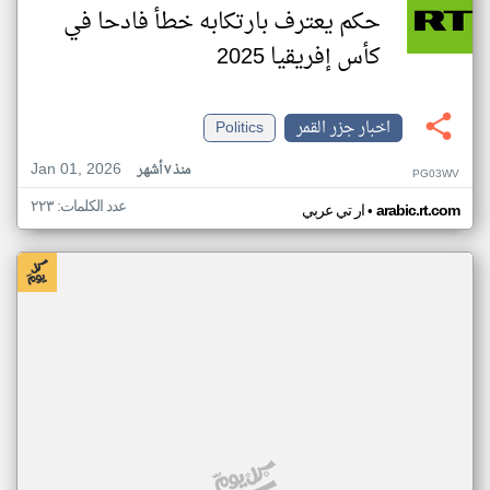
حكم يعترف بارتكابه خطأ فادحا في
كأس إفريقيا 2025
اخبار جزر القمر
Politics
Jan 01, 2026
منذ ٧ أشهر
PG03WV
عدد الكلمات: ٢٢٣
•
arabic.rt.com
ار تي عربي