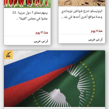
اليونيسكو تدرج شواطئ نورماندي
بينهم ممثلو 7 دول عربية.. 13
klyoum.com
وعدة مواقع أخرى أحدها في بلد ...
تغيير الدولة
عضوا في مجلس "الفيفا" ...
تعبر
مصادر الأخبار من جزر القمر
المقالات
الموجوده
اخبار جزر القمر على مدار الساعة
منذ ١١ يوم
هنا عن
منذ ٢٦ يوم
وجهة
نظر
أهم اخبار جزر القمر العاجلة والمباشرة
ار تي عربي
كاتبيها.
ار تي عربي