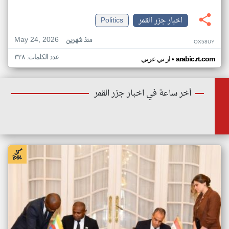
اخبار جزر القمر
Politics
May 24, 2026
منذ شهرين
OX58UY
عدد الكلمات: ٣٢٨
•
arabic.rt.com
ار تي عربي
أخر ساعة في اخبار جزر القمر