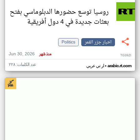
روسيا توسع حضورها الدبلوماسي بفتح
بعثات جديدة في 4 دول أفريقية
اخبار جزر القمر
Politics
Jun 30, 2026
منذ شهر
TG39ZI
عدد الكلمات: ٢٢٨
•
arabic.rt.com
ار تي عربي