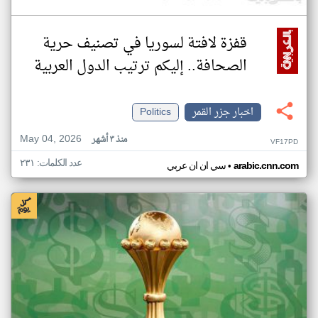
قفزة لافتة لسوريا في تصنيف حرية
الصحافة.. إليكم ترتيب الدول العربية
اخبار جزر القمر
Politics
May 04, 2026
منذ ٣ أشهر
VF17PD
عدد الكلمات: ٢٣١
•
arabic.cnn.com
سي ان ان عربي