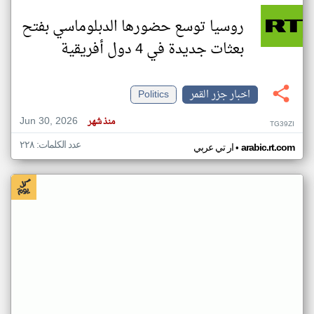
روسيا توسع حضورها الدبلوماسي بفتح
بعثات جديدة في 4 دول أفريقية
اخبار جزر القمر
Politics
Jun 30, 2026
منذ شهر
TG39ZI
عدد الكلمات: ٢٢٨
•
arabic.rt.com
ار تي عربي