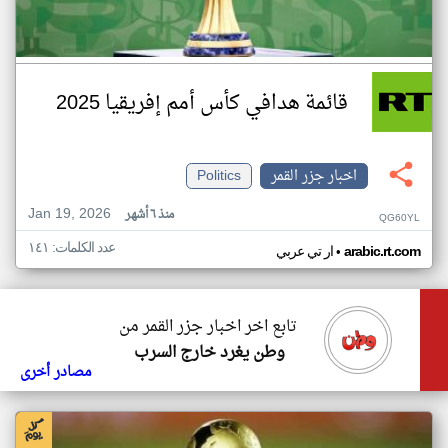
قائمة هدافي كأس أمم إفريقيا 2025
اخبار جزر القمر
Politics
Jan 19, 2026
منذ ٦ أشهر
QG60YL
عدد الكلمات: ١٤١
•
arabic.rt.com
ار تي عربي
تابع اخر اخبار جزر القمر من
وطن يغرد خارج السرب
مصادر أخرى