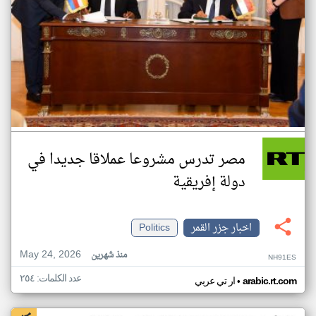
مصر تدرس مشروعا عملاقا جديدا في
دولة إفريقية
اخبار جزر القمر
Politics
May 24, 2026
منذ شهرين
NH91ES
عدد الكلمات: ٢٥٤
•
arabic.rt.com
ار تي عربي