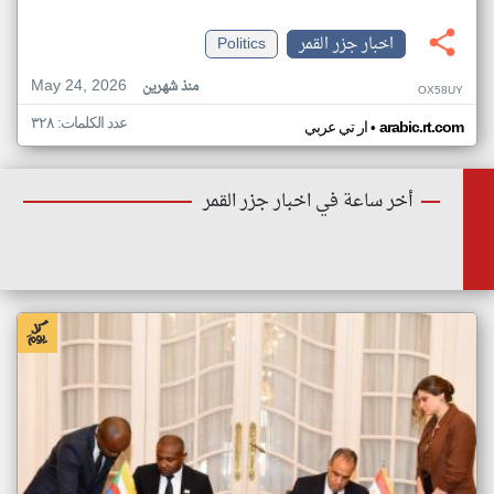
اخبار جزر القمر
Politics
May 24, 2026
منذ شهرين
OX58UY
عدد الكلمات: ٣٢٨
•
arabic.rt.com
ار تي عربي
أخر ساعة في اخبار جزر القمر