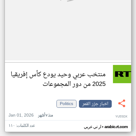
منتخب عربي وحيد يودع كأس إفريقيا
2025 من دور المجموعات
اخبار جزر القمر
Politics
Jan 01, 2026
منذ ٧ أشهر
YU55DX
عدد الكلمات: ١١٠
•
arabic.rt.com
ار تي عربي