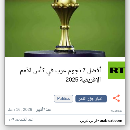
أفضل 7 نجوم عرب في كأس الأمم
الإفريقية 2025
اخبار جزر القمر
Politics
Jan 16, 2026
منذ ٦ أشهر
YD16SE
عدد الكلمات: ١٠٩
•
arabic.rt.com
ار تي عربي