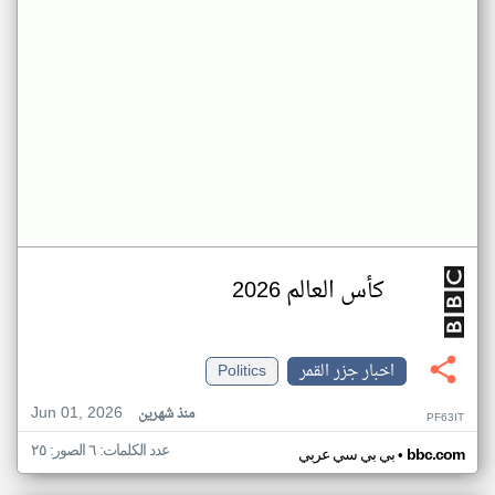
كأس العالم 2026
اخبار جزر القمر
Politics
Jun 01, 2026
منذ شهرين
PF63IT
عدد الكلمات: ٦ الصور: ٢٥
•
bbc.com
بي بي سي عربي