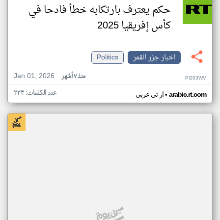
حكم يعترف بارتكابه خطأ فادحا في
كأس إفريقيا 2025
اخبار جزر القمر
Politics
Jan 01, 2026
منذ ٧ أشهر
PG03WV
عدد الكلمات: ٢٢٣
•
arabic.rt.com
ار تي عربي