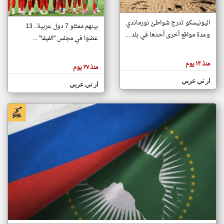
اليونيسكو تدرج شواطئ نورماندي
بينهم ممثلو 7 دول عربية.. 13
klyoum.com
وعدة مواقع أخرى أحدها في بلد ...
تغيير الدولة
عضوا في مجلس "الفيفا" ...
تعبر
مصادر الأخبار من جزر القمر
المقالات
الموجوده
اخبار جزر القمر على مدار الساعة
منذ ١٣ يوم
هنا عن
منذ ٢٧ يوم
وجهة
نظر
أهم اخبار جزر القمر العاجلة والمباشرة
ار تي عربي
كاتبيها.
ار تي عربي