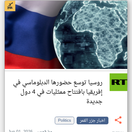
روسيا توسع حضورها الدبلوماسي في
إفريقيا بافتتاح ممثليات في 4 دول
جديدة
اخبار جزر القمر
Politics
Jun 01, 2026