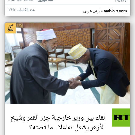
منذ شهرين
TN75KY
عدد الكلمات: ٢١٥
•
arabic.rt.com
ار تي عربي
لقاء بين وزير خارجية جزر القمر وشيخ
الأزهر يشعل تفاعلا.. ما قصته؟