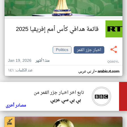
قائمة هدافي كأس أمم إفريقيا 2025
اخبار جزر القمر
Politics
Jan 19, 2026
منذ ٦ أشهر
QG60YL
عدد الكلمات: ١٤١
•
arabic.rt.com
ار تي عربي
تابع اخر اخبار جزر القمر من
بي بي سي عربي
مصادر أخرى