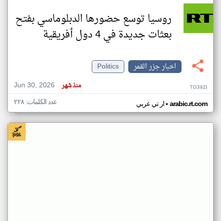
روسيا توسع حضورها الدبلوماسي بفتح
بعثات جديدة في 4 دول أفريقية
اخبار جزر القمر
Politics
Jun 30, 2026
منذ شهر
TG39ZI
عدد الكلمات: ٢٢٨
•
arabic.rt.com
ار تي عربي