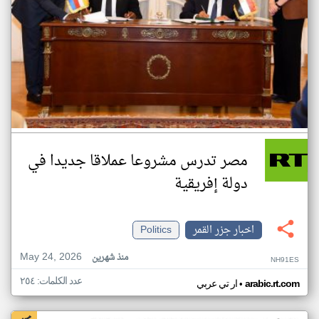
مصر تدرس مشروعا عملاقا جديدا في
دولة إفريقية
اخبار جزر القمر
Politics
May 24, 2026
منذ شهرين
NH91ES
عدد الكلمات: ٢٥٤
•
arabic.rt.com
ار تي عربي