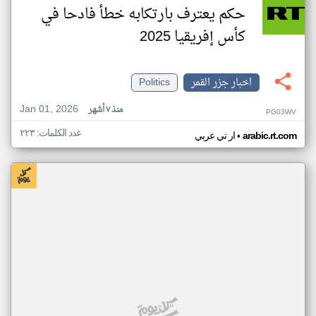
حكم يعترف بارتكابه خطأ فادحا في
كأس إفريقيا 2025
اخبار جزر القمر
Politics
Jan 01, 2026
منذ ٧ أشهر
PG03WV
عدد الكلمات: ٢٢٣
•
arabic.rt.com
ار تي عربي