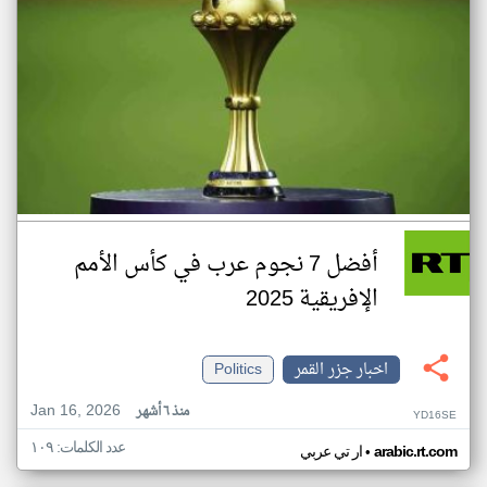
أفضل 7 نجوم عرب في كأس الأمم
الإفريقية 2025
اخبار جزر القمر
Politics
Jan 16, 2026
منذ ٦ أشهر
YD16SE
عدد الكلمات: ١٠٩
•
arabic.rt.com
ار تي عربي