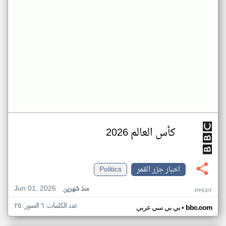
كأس العالم 2026
اخبار جزر القمر
Politics
Jun 01, 2026
منذ شهرين
PF63IT
عدد الكلمات: ٦ الصور: ٢٥
•
bbc.com
بي بي سي عربي