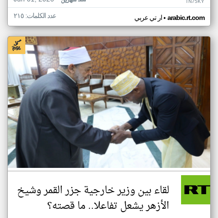
منذ شهرين
TN75KY
عدد الكلمات: ٢١٥
•
arabic.rt.com
ار تي عربي
لقاء بين وزير خارجية جزر القمر وشيخ
الأزهر يشعل تفاعلا.. ما قصته؟