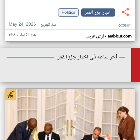
اخبار جزر القمر
Politics
May 24, 2026
منذ شهرين
OX58UY
عدد الكلمات: ٣٢٨
•
arabic.rt.com
ار تي عربي
أخر ساعة في اخبار جزر القمر