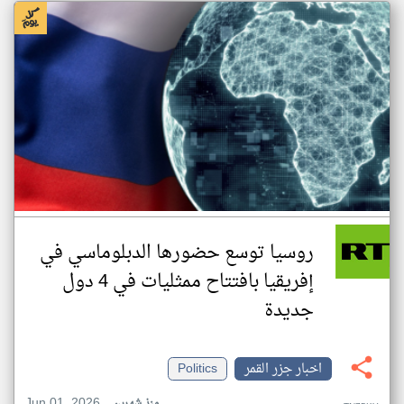
روسيا توسع حضورها الدبلوماسي في
إفريقيا بافتتاح ممثليات في 4 دول
جديدة
اخبار جزر القمر
Politics
Jun 01, 2026