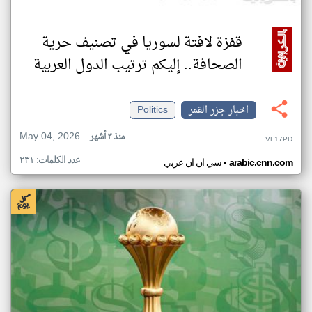
قفزة لافتة لسوريا في تصنيف حرية
الصحافة.. إليكم ترتيب الدول العربية
اخبار جزر القمر
Politics
May 04, 2026
منذ ٣ أشهر
VF17PD
عدد الكلمات: ٢٣١
•
arabic.cnn.com
سي ان ان عربي