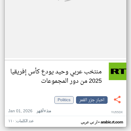
منتخب عربي وحيد يودع كأس إفريقيا
2025 من دور المجموعات
اخبار جزر القمر
Politics
Jan 01, 2026
منذ ٧ أشهر
YU55DX
عدد الكلمات: ١١٠
•
arabic.rt.com
ار تي عربي