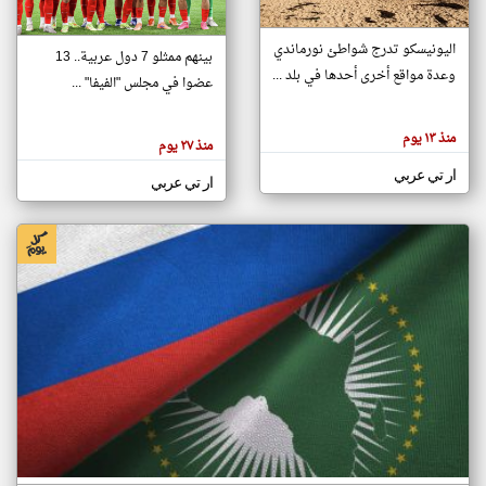
اليونيسكو تدرج شواطئ نورماندي
بينهم ممثلو 7 دول عربية.. 13
klyoum.com
وعدة مواقع أخرى أحدها في بلد ...
تغيير الدولة
عضوا في مجلس "الفيفا" ...
تعبر
مصادر الأخبار من جزر القمر
المقالات
الموجوده
اخبار جزر القمر على مدار الساعة
منذ ١٣ يوم
هنا عن
منذ ٢٧ يوم
وجهة
نظر
أهم اخبار جزر القمر العاجلة والمباشرة
ار تي عربي
كاتبيها.
ار تي عربي