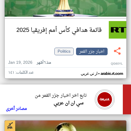
قائمة هدافي كأس أمم إفريقيا 2025
اخبار جزر القمر
Politics
Jan 19, 2026
منذ ٦ أشهر
QG60YL
عدد الكلمات: ١٤١
•
arabic.rt.com
ار تي عربي
تابع اخر اخبار جزر القمر من
سي ان ان عربي
مصادر أخرى