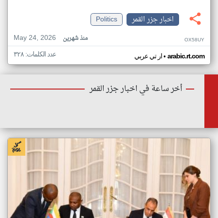
اخبار جزر القمر
Politics
May 24, 2026
منذ شهرين
OX58UY
عدد الكلمات: ٣٢٨
•
arabic.rt.com
ار تي عربي
أخر ساعة في اخبار جزر القمر