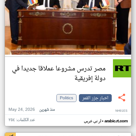
مصر تدرس مشروعا عملاقا جديدا في
دولة إفريقية
اخبار جزر القمر
Politics
May 24, 2026
منذ شهرين
NH91ES
عدد الكلمات: ٢٥٤
•
arabic.rt.com
ار تي عربي