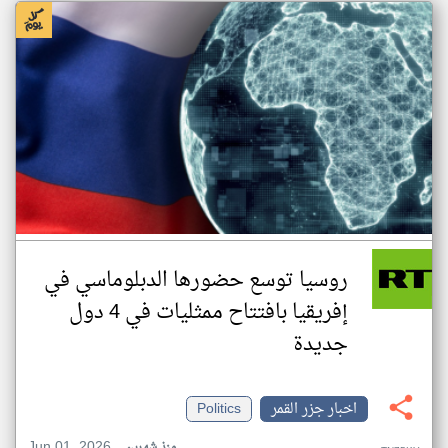
روسيا توسع حضورها الدبلوماسي في
إفريقيا بافتتاح ممثليات في 4 دول
جديدة
اخبار جزر القمر
Politics
Jun 01, 2026