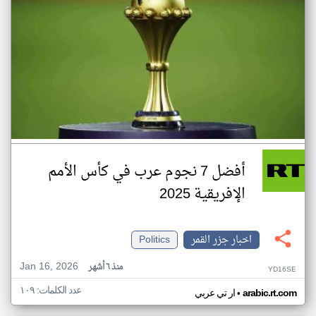
أفضل 7 نجوم عرب في كأس الأمم
الإفريقية 2025
اخبار جزر القمر
Politics
Jan 16, 2026
منذ ٦ أشهر
YD16SE
عدد الكلمات: ١٠٩
•
arabic.rt.com
ار تي عربي