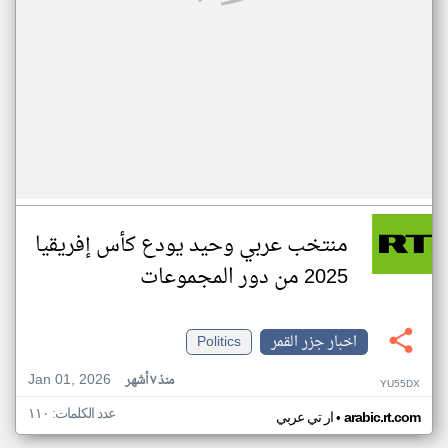
منتخب عربي وحيد يودع كأس إفريقيا
2025 من دور المجموعات
اخبار جزر القمر
Politics
Jan 01, 2026
منذ ٧ أشهر
YU55DX
عدد الكلمات: ١١٠
•
arabic.rt.com
ار تي عربي