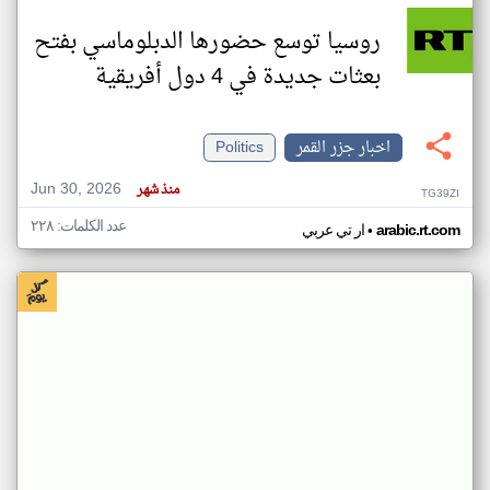
روسيا توسع حضورها الدبلوماسي بفتح
بعثات جديدة في 4 دول أفريقية
اخبار جزر القمر
Politics
Jun 30, 2026
منذ شهر
TG39ZI
عدد الكلمات: ٢٢٨
•
arabic.rt.com
ار تي عربي