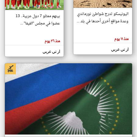
اليونيسكو تدرج شواطئ نورماندي
بينهم ممثلو 7 دول عربية.. 13
klyoum.com
وعدة مواقع أخرى أحدها في بلد ...
تغيير الدولة
عضوا في مجلس "الفيفا" ...
تعبر
مصادر الأخبار من جزر القمر
المقالات
الموجوده
اخبار جزر القمر على مدار الساعة
منذ ١١ يوم
هنا عن
منذ ٢٦ يوم
وجهة
نظر
أهم اخبار جزر القمر العاجلة والمباشرة
ار تي عربي
كاتبيها.
ار تي عربي