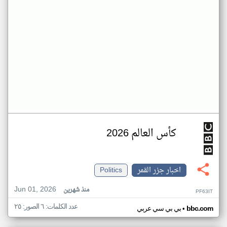
كأس العالم 2026
اخبار جزر القمر
Politics
Jun 01, 2026
منذ شهرين
PF63IT
عدد الكلمات: ٦ الصور: ٢٥
•
bbc.com
بي بي سي عربي