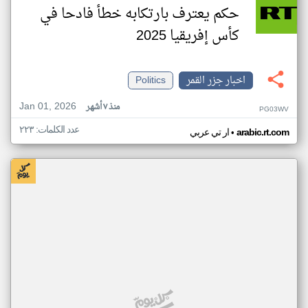
حكم يعترف بارتكابه خطأ فادحا في
كأس إفريقيا 2025
اخبار جزر القمر
Politics
Jan 01, 2026
منذ ٧ أشهر
PG03WV
عدد الكلمات: ٢٢٣
•
arabic.rt.com
ار تي عربي