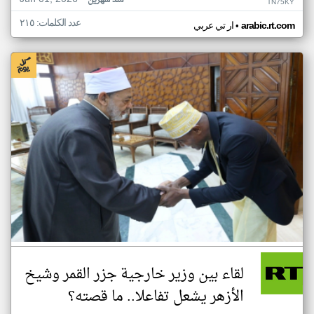
منذ شهرين
TN75KY
عدد الكلمات: ٢١٥
•
arabic.rt.com
ار تي عربي
لقاء بين وزير خارجية جزر القمر وشيخ
الأزهر يشعل تفاعلا.. ما قصته؟