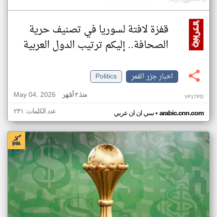
قفزة لافتة لسوريا في تصنيف حرية
الصحافة.. إليكم ترتيب الدول العربية
اخبار جزر القمر
Politics
May 04, 2026
منذ ٣ أشهر
VF17PD
عدد الكلمات: ٢٣١
•
arabic.cnn.com
سي ان ان عربي