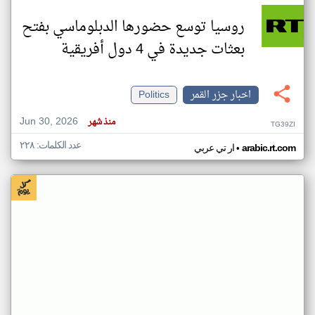
روسيا توسع حضورها الدبلوماسي بفتح
بعثات جديدة في 4 دول أفريقية
اخبار جزر القمر
Politics
Jun 30, 2026
منذ شهر
TG39ZI
عدد الكلمات: ٢٢٨
•
arabic.rt.com
ار تي عربي