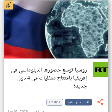
روسيا توسع حضورها الدبلوماسي في
إفريقيا بافتتاح ممثليات في 4 دول
جديدة
اخبار جزر القمر
Politics
Jun 01, 2026