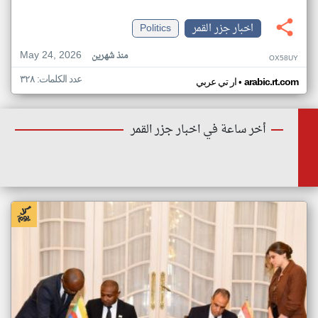
اخبار جزر القمر
Politics
May 24, 2026
منذ شهرين
OX58UY
عدد الكلمات: ٣٢٨
•
arabic.rt.com
ار تي عربي
أخر ساعة في اخبار جزر القمر