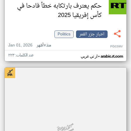
حكم يعترف بارتكابه خطأ فادحا في
كأس إفريقيا 2025
اخبار جزر القمر
Politics
Jan 01, 2026
منذ ٧ أشهر
PG03WV
عدد الكلمات: ٢٢٣
•
arabic.rt.com
ار تي عربي