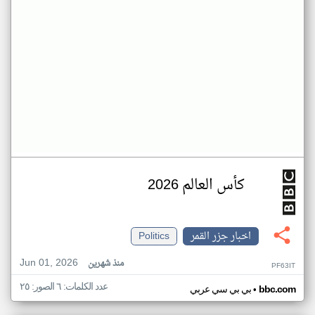
كأس العالم 2026
اخبار جزر القمر
Politics
Jun 01, 2026
منذ شهرين
PF63IT
عدد الكلمات: ٦ الصور: ٢٥
•
bbc.com
بي بي سي عربي