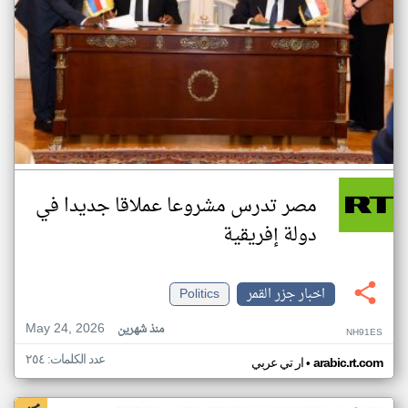
مصر تدرس مشروعا عملاقا جديدا في
دولة إفريقية
اخبار جزر القمر
Politics
May 24, 2026
منذ شهرين
NH91ES
عدد الكلمات: ٢٥٤
•
arabic.rt.com
ار تي عربي