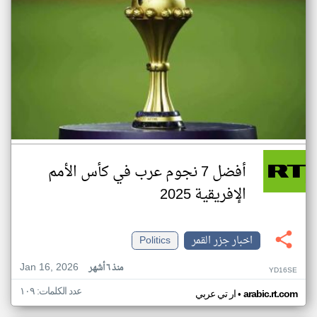
أفضل 7 نجوم عرب في كأس الأمم
الإفريقية 2025
اخبار جزر القمر
Politics
Jan 16, 2026
منذ ٦ أشهر
YD16SE
عدد الكلمات: ١٠٩
•
arabic.rt.com
ار تي عربي