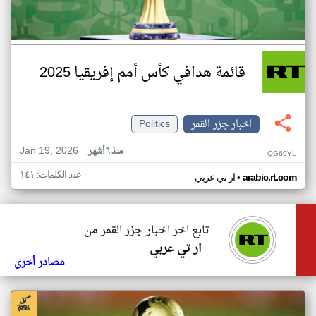
قائمة هدافي كأس أمم إفريقيا 2025
اخبار جزر القمر
Politics
Jan 19, 2026
منذ ٦ أشهر
QG60YL
عدد الكلمات: ١٤١
•
arabic.rt.com
ار تي عربي
تابع اخر اخبار جزر القمر من
ار تي عربي
مصادر أخرى