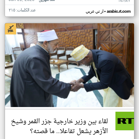
منذ شهرين
TN75KY
عدد الكلمات: ٢١٥
•
arabic.rt.com
ار تي عربي
لقاء بين وزير خارجية جزر القمر وشيخ
الأزهر يشعل تفاعلا.. ما قصته؟