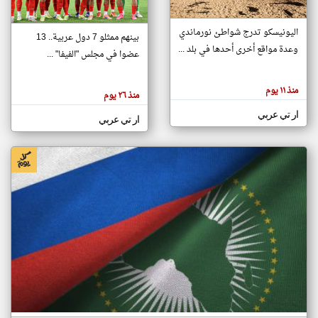
اليونيسكو تدرج شواطئ نورماندي
بينهم ممثلو 7 دول عربية.. 13
klyoum.com
وعدة مواقع أخرى أحدها في بلد ...
تغيير الدولة
عضوا في مجلس "الفيفا" ...
تعبر
مصادر الأخبار من جزر القمر
المقالات
الموجوده
اخبار جزر القمر على مدار الساعة
منذ ١١ يوم
هنا عن
منذ ٢٦ يوم
وجهة
نظر
أهم اخبار جزر القمر العاجلة والمباشرة
ار تي عربي
كاتبيها.
ار تي عربي