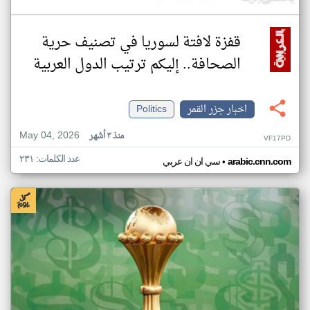
قفزة لافتة لسوريا في تصنيف حرية
الصحافة.. إليكم ترتيب الدول العربية
اخبار جزر القمر
Politics
May 04, 2026
منذ ٣ أشهر
VF17PD
عدد الكلمات: ٢٣١
•
arabic.cnn.com
سي ان ان عربي