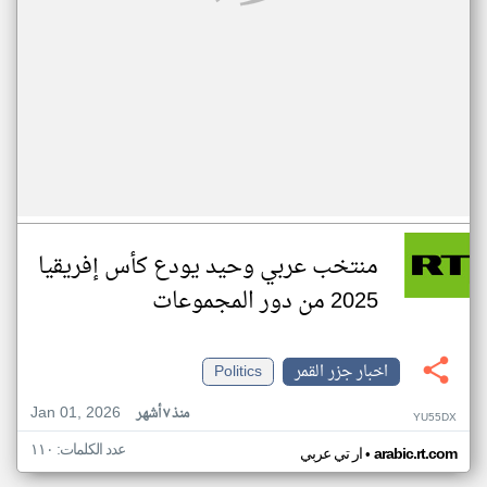
منتخب عربي وحيد يودع كأس إفريقيا
2025 من دور المجموعات
اخبار جزر القمر
Politics
Jan 01, 2026
منذ ٧ أشهر
YU55DX
عدد الكلمات: ١١٠
•
arabic.rt.com
ار تي عربي