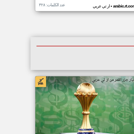
عدد الكلمات: ٣٢٨
•
arabic.rt.c
ار تي عربي
بار جزر القمر من ار تي عربي