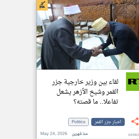
بار جزر القمر من ار تي عربي
لقاء بين وزير خارجية جزر
القمر وشيخ الأزهر يشعل
تفاعلا.. ما قصته؟
اخبار جزر القمر
Politics
May 24, 2026
منذ شهرين
OX58U