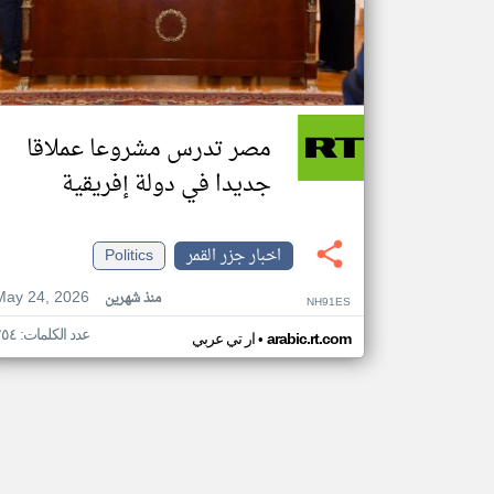
مصر تدرس مشروعا عملاقا
جديدا في دولة إفريقية
اخبار جزر القمر
Politics
May 24, 2026
منذ شهرين
NH91ES
عدد الكلمات: ٢٥٤
•
arabic.rt.com
ار تي عربي