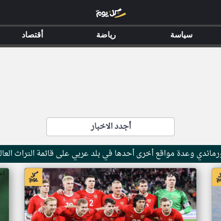
سياسة
رياضة
أقتصاد
أجدد الاخبار
ماندي وعدة مواقع أخرى أحدها في بلد عربي على قائمة التراث العال
اخبار جزر القمر من ار تي عربي
اخ