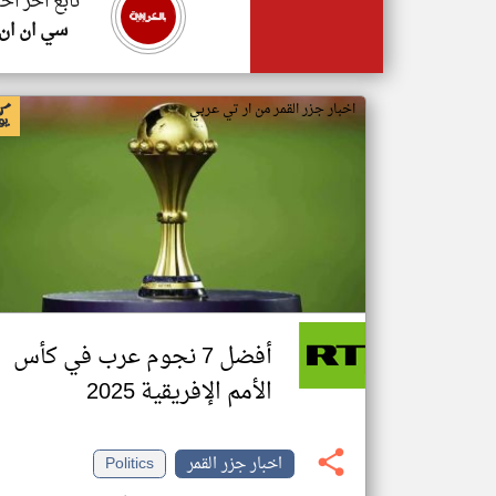
تابع اخر اخب
سي ان ان
اخبار جزر القمر من ار تي عربي
أفضل 7 نجوم عرب في كأس
الأمم الإفريقية 2025
اخبار جزر القمر
Politics