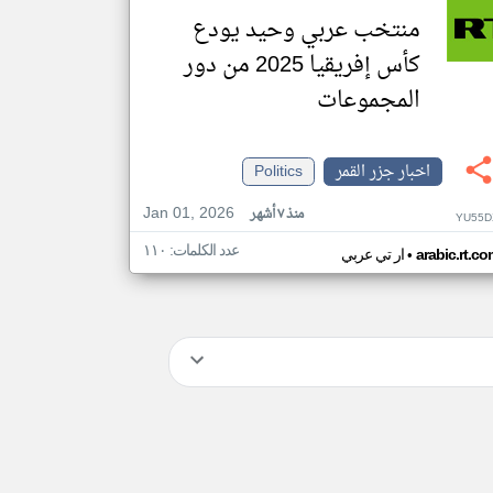
منتخب عربي وحيد يودع
كأس إفريقيا 2025 من دور
المجموعات
اخبار جزر القمر
Politics
Jan 01, 2026
منذ ٧ أشهر
YU55D
عدد الكلمات: ١١٠
•
arabic.rt.c
ار تي عربي