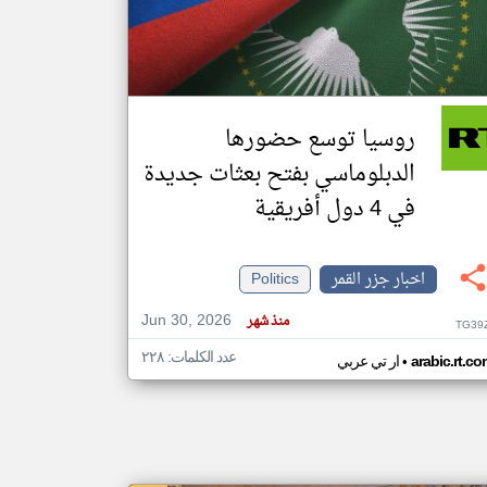
klyoum.com
تغيير الدولة
مصادر الأخبار من جزر القمر
روسيا توسع حضورها
اخبار جزر القمر على مدار الساعة
الدبلوماسي بفتح بعثات جديدة
أهم اخبار جزر القمر العاجلة والمباشرة
في 4 دول أفريقية
اخبار جزر القمر
Politics
Jun 30, 2026
منذ شهر
TG39
عدد الكلمات: ٢٢٨
•
arabic.rt.c
ار تي عربي