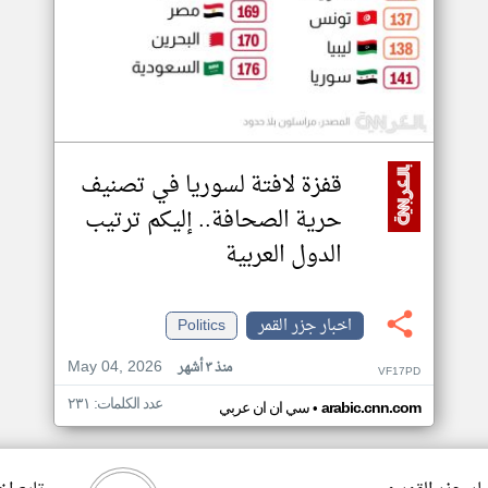
قفزة لافتة لسوريا في تصنيف
حرية الصحافة.. إليكم ترتيب
الدول العربية
اخبار جزر القمر
Politics
May 04, 2026
منذ ٣ أشهر
VF17PD
عدد الكلمات: ٢٣١
•
arabic.cnn.com
سي ان ان عربي