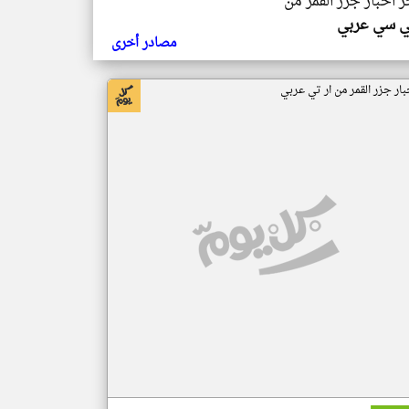
ر اخبار جزر القمر من
ي سي عربي
مصادر أخرى
بار جزر القمر من ار تي عربي