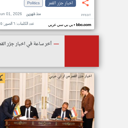
اخبار جزر القمر
Politics
Jun 01, 2026
منذ شهرين
PF63IT
عدد الكلمات: ٦ الصور: ٢٥
•
bbc.com
بي بي سي عربي
أخر ساعة في اخبار جزر القم
اخبار جزر القمر من ار تي عربي