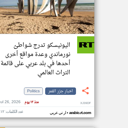
تعبر
المقالات
الموجوده
هنا عن
وجهة
اليونيسكو تدرج شواطئ
نظر
كاتبيها.
نورماندي وعدة مواقع أخرى
أحدها في بلد عربي على قائمة
التراث العالمي
اخبار جزر القمر
Politics
Jul 26, 2026
منذ ١٣ يوم
XJ39DF
عدد الكلمات: ٤١٢
•
arabic.rt.com
ار تي عربي