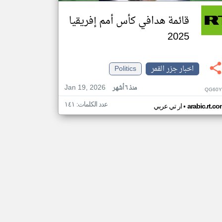
قائمة هدافي كأس أمم إفريقيا
2025
اخبار جزر القمر
Politics
Jan 19, 2026
منذ ٦ أشهر
QG60Y
عدد الكلمات: ١٤١
•
arabic.rt.c
ار تي عربي