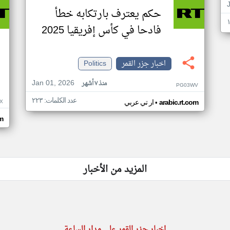
حكم يعترف بارتكابه خطأ
فادحا في كأس إفريقيا 2025
اخبار جزر القمر
Politics
Jan 01, 2026
منذ ٧ أشهر
PG03WV
عدد الكلمات: ٢٢٣
•
X
arabic.rt.com
ار تي عربي
om
المزيد من الأخبار
اخبار جزر القمر على مدار الساعة