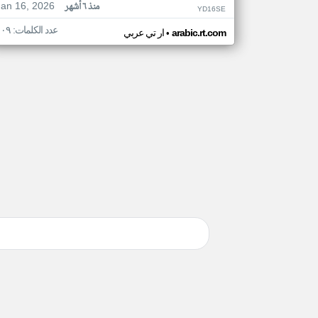
Jan 16, 2026
منذ ٦ أشهر
YD16SE
عدد الكلمات: ١٠٩
•
arabic.rt.com
ار تي عربي