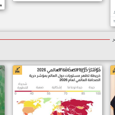
om
ر
اخبار جزر القمر من سي ان ان عربي
اخ