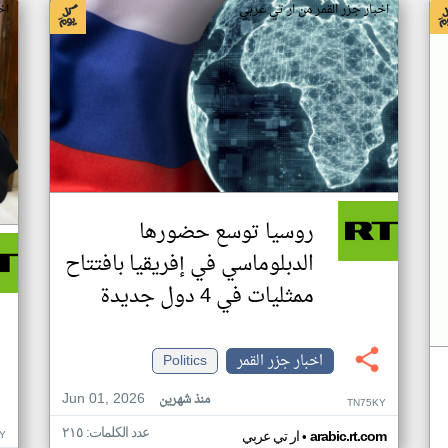
اخبار جزر القمر من ار تي عربي
اخ
روسيا توسع حضورها
الدبلوماسي في إفريقيا بافتتاح
ممثليات في 4 دول جديدة
اخبار جزر القمر
Politics
Jun 01, 2026
منذ شهرين
TN75KY
عدد الكلمات: ٢١٥
•
Y
arabic.rt.com
ار تي عربي