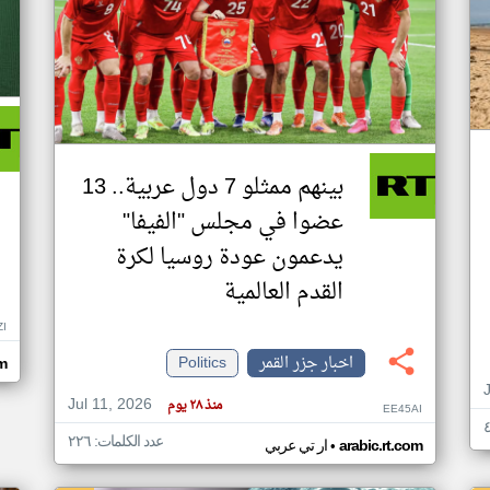
بينهم ممثلو 7 دول عربية.. 13
عضوا في مجلس "الفيفا"
يدعمون عودة روسيا لكرة
القدم العالمية
ZI
اخبار جزر القمر
Politics
om
Jul 11, 2026
منذ ٢٨ يوم
EE45AI
عدد الكلمات: ٢٢٦
•
arabic.rt.com
ار تي عربي