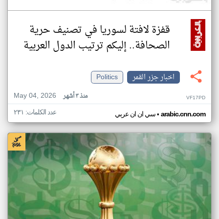
قفزة لافتة لسوريا في تصنيف حرية
الصحافة.. إليكم ترتيب الدول العربية
اخبار جزر القمر
Politics
May 04, 2026
منذ ٣ أشهر
VF17PD
عدد الكلمات: ٢٣١
•
arabic.cnn.com
سي ان ان عربي