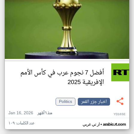
أفضل 7 نجوم عرب في كأس الأمم
الإفريقية 2025
اخبار جزر القمر
Politics
Jan 16, 2026
منذ ٦ أشهر
YD16SE
عدد الكلمات: ١٠٩
•
arabic.rt.com
ار تي عربي