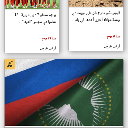
اليونيسكو تدرج شواطئ نورماندي
بينهم ممثلو 7 دول عربية.. 13
klyoum.com
وعدة مواقع أخرى أحدها في بلد ...
تغيير الدولة
عضوا في مجلس "الفيفا" ...
تعبر
مصادر الأخبار من جزر القمر
المقالات
الموجوده
اخبار جزر القمر على مدار الساعة
منذ ١١ يوم
هنا عن
منذ ٢٦ يوم
وجهة
نظر
أهم اخبار جزر القمر العاجلة والمباشرة
ار تي عربي
كاتبيها.
ار تي عربي