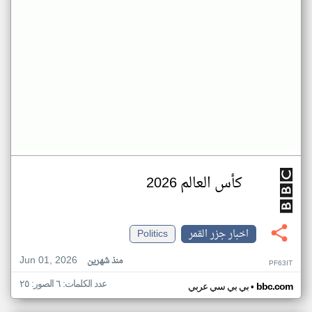
كأس العالم 2026
اخبار جزر القمر
Politics
Jun 01, 2026
منذ شهرين
PF63IT
عدد الكلمات: ٦ الصور: ٢٥
•
bbc.com
بي بي سي عربي