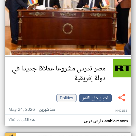
مصر تدرس مشروعا عملاقا جديدا في
دولة إفريقية
اخبار جزر القمر
Politics
May 24, 2026
منذ شهرين
NH91ES
عدد الكلمات: ٢٥٤
•
arabic.rt.com
ار تي عربي