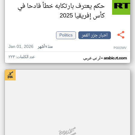
حكم يعترف بارتكابه خطأ فادحا في
كأس إفريقيا 2025
اخبار جزر القمر
Politics
Jan 01, 2026
منذ ٧ أشهر
PG03WV
عدد الكلمات: ٢٢٣
•
arabic.rt.com
ار تي عربي