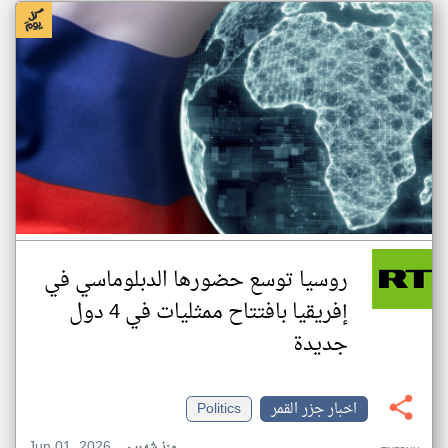
روسيا توسع حضورها الدبلوماسي في
إفريقيا بافتتاح ممثليات في 4 دول
جديدة
اخبار جزر القمر
Politics
Jun 01, 2026