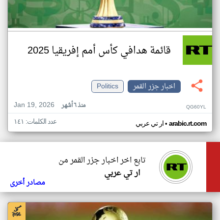
قائمة هدافي كأس أمم إفريقيا 2025
اخبار جزر القمر
Politics
Jan 19, 2026
منذ ٦ أشهر
QG60YL
عدد الكلمات: ١٤١
•
arabic.rt.com
ار تي عربي
تابع اخر اخبار جزر القمر من
ار تي عربي
مصادر أخرى