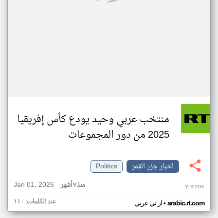
منتخب عربي وحيد يودع كأس إفريقيا
2025 من دور المجموعات
اخبار جزر القمر
Politics
Jan 01, 2026
منذ ٧ أشهر
YU55DX
عدد الكلمات: ١١٠
•
arabic.rt.com
ار تي عربي