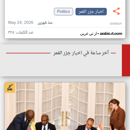
اخبار جزر القمر
Politics
May 24, 2026
منذ شهرين
OX58UY
عدد الكلمات: ٣٢٨
•
arabic.rt.com
ار تي عربي
أخر ساعة في اخبار جزر القمر