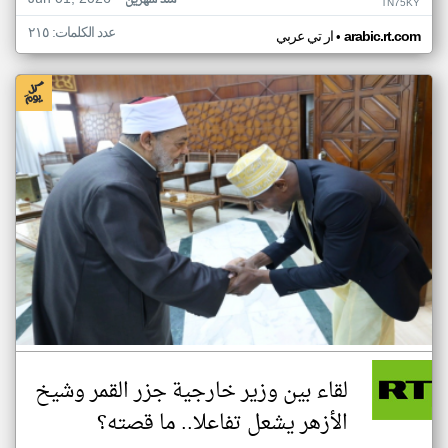
منذ شهرين
TN75KY
عدد الكلمات: ٢١٥
•
arabic.rt.com
ار تي عربي
لقاء بين وزير خارجية جزر القمر وشيخ
الأزهر يشعل تفاعلا.. ما قصته؟