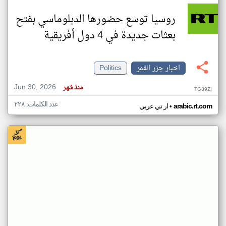
روسيا توسع حضورها الدبلوماسي بفتح
بعثات جديدة في 4 دول أفريقية
اخبار جزر القمر
Politics
Jun 30, 2026
منذ شهر
TG39ZI
عدد الكلمات: ٢٢٨
•
arabic.rt.com
ار تي عربي