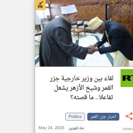
بار جزر القمر من ار تي عربي
لقاء بين وزير خارجية جزر
القمر وشيخ الأزهر يشعل
تفاعلا.. ما قصته؟
اخبار جزر القمر
Politics
May 24, 2026
منذ شهرين
OX58U