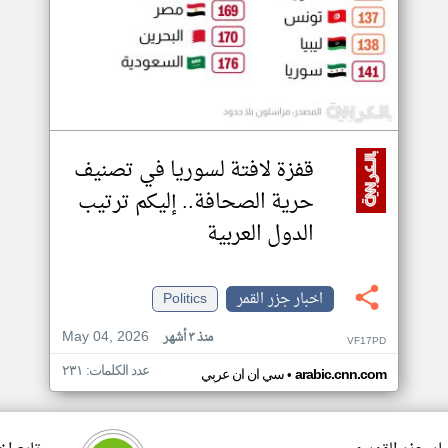
قفزة لافتة لسوريا في تصنيف
حرية الصحافة.. إليكم ترتيب
الدول العربية
اخبار جزر القمر
Politics
May 04, 2026
منذ ٣ أشهر
VF17PD
عدد الكلمات: ٢٣١
•
arabic.cnn.com
سي ان ان عربي