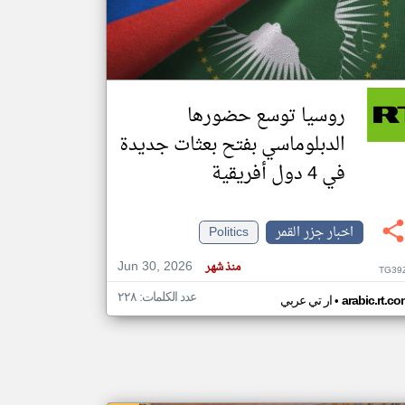
klyoum.com
تغيير الدولة
مصادر الأخبار من جزر القمر
روسيا توسع حضورها
اخبار جزر القمر على مدار الساعة
الدبلوماسي بفتح بعثات جديدة
أهم اخبار جزر القمر العاجلة والمباشرة
في 4 دول أفريقية
اخبار جزر القمر
Politics
Jun 30, 2026
منذ شهر
TG39
عدد الكلمات: ٢٢٨
•
arabic.rt.c
ار تي عربي