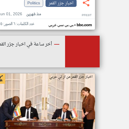
اخبار جزر القمر
Politics
Jun 01, 2026
منذ شهرين
PF63IT
عدد الكلمات: ٦ الصور: ٢٥
•
bbc.com
بي بي سي عربي
أخر ساعة في اخبار جزر القم
اخبار جزر القمر من ار تي عربي