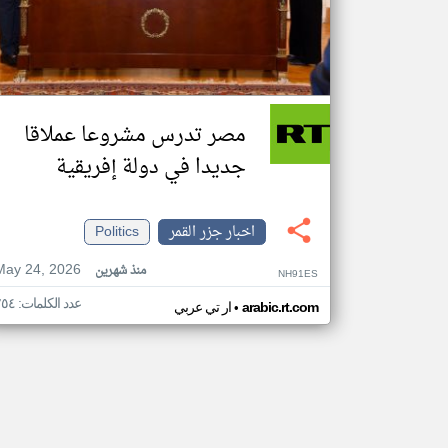
مصر تدرس مشروعا عملاقا
جديدا في دولة إفريقية
اخبار جزر القمر
Politics
May 24, 2026
منذ شهرين
NH91ES
عدد الكلمات: ٢٥٤
•
arabic.rt.com
ار تي عربي