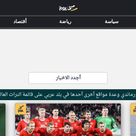
سياسة
رياضة
أقتصاد
أجدد الاخبار
ماندي وعدة مواقع أخرى أحدها في بلد عربي على قائمة التراث العال
اخبار جزر القمر من ار تي عربي
اخ