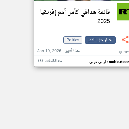
قائمة هدافي كأس أمم إفريقيا
2025
اخبار جزر القمر
Politics
Jan 19, 2026
منذ ٦ أشهر
QG60Y
عدد الكلمات: ١٤١
•
arabic.rt.c
ار تي عربي