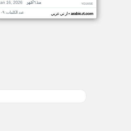
Jan 16, 2026
منذ ٦ أشهر
YD16SE
عدد الكلمات: ١٠٩
•
arabic.rt.com
ار تي عربي