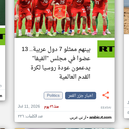
بينهم ممثلو 7 دول عربية.. 13
عضوا في مجلس "الفيفا"
يدعمون عودة روسيا لكرة
القدم العالمية
ZI
اخبار جزر القمر
Politics
om
Jul 11, 2026
منذ ٢٦ يوم
EE45AI
عدد الكلمات: ٢٢٦
•
arabic.rt.com
ار تي عربي