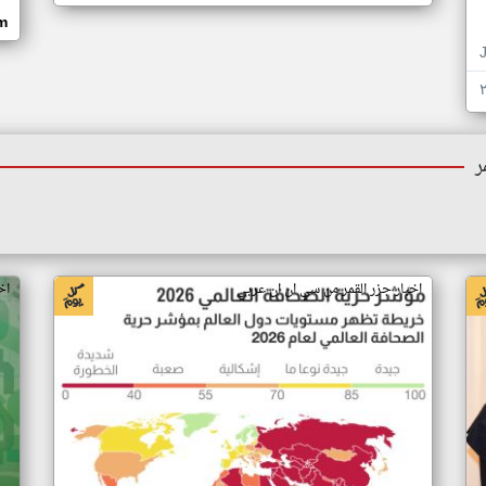
om
ر
اخبار جزر القمر من سي ان ان عربي
اخ