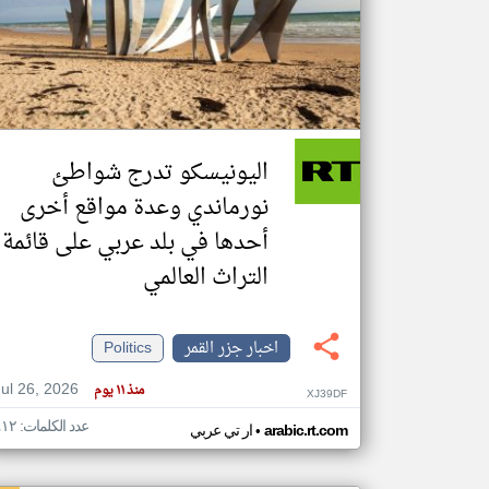
تعبر
المقالات
الموجوده
هنا عن
وجهة
اليونيسكو تدرج شواطئ
نظر
كاتبيها.
نورماندي وعدة مواقع أخرى
أحدها في بلد عربي على قائمة
التراث العالمي
اخبار جزر القمر
Politics
Jul 26, 2026
منذ ١١ يوم
XJ39DF
عدد الكلمات: ٤١٢
•
arabic.rt.com
ار تي عربي