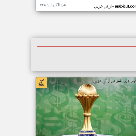
عدد الكلمات: ٣٢٨
•
arabic.rt.c
ار تي عربي
بار جزر القمر من ار تي عربي