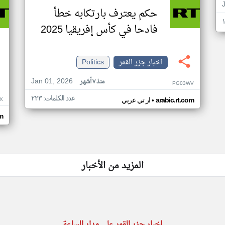
حكم يعترف بارتكابه خطأ
فادحا في كأس إفريقيا 2025
اخبار جزر القمر
Politics
Jan 01, 2026
منذ ٧ أشهر
PG03WV
عدد الكلمات: ٢٢٣
•
X
arabic.rt.com
ار تي عربي
om
المزيد من الأخبار
اخبار جزر القمر على مدار الساعة