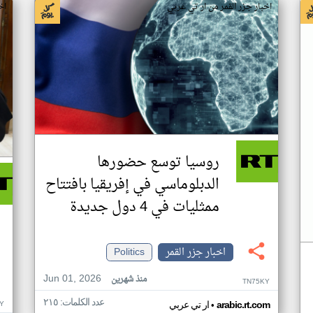
اخبار جزر القمر من ار تي عربي
اخ
روسيا توسع حضورها
الدبلوماسي في إفريقيا بافتتاح
ممثليات في 4 دول جديدة
اخبار جزر القمر
Politics
Jun 01, 2026
منذ شهرين
TN75KY
عدد الكلمات: ٢١٥
•
Y
arabic.rt.com
ار تي عربي