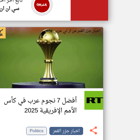
تابع اخر اخب
سي ان ان
اخبار جزر القمر من ار تي عربي
أفضل 7 نجوم عرب في كأس
الأمم الإفريقية 2025
اخبار جزر القمر
Politics