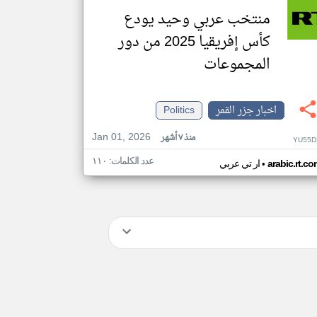
منتخب عربي وحيد يودع
كأس إفريقيا 2025 من دور
المجموعات
اخبار جزر القمر
Politics
Jan 01, 2026
منذ ٧ أشهر
YU55D
عدد الكلمات: ١١٠
•
arabic.rt.c
ار تي عربي