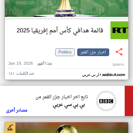
قائمة هدافي كأس أمم إفريقيا 2025
اخبار جزر القمر
Politics
Jan 19, 2026
منذ ٦ أشهر
QG60YL
عدد الكلمات: ١٤١
•
arabic.rt.com
ار تي عربي
تابع اخر اخبار جزر القمر من
بي بي سي عربي
مصادر أخرى