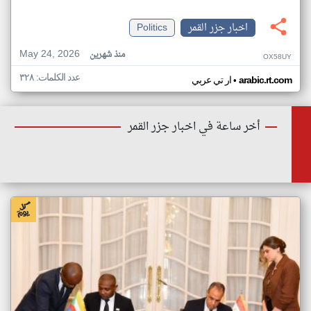
اخبار جزر القمر
Politics
May 24, 2026
منذ شهرين
OX58UY
عدد الكلمات: ٣٢٨
•
arabic.rt.com
ار تي عربي
أخر ساعة في اخبار جزر القمر