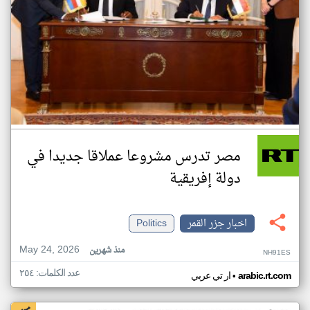
مصر تدرس مشروعا عملاقا جديدا في
دولة إفريقية
اخبار جزر القمر
Politics
May 24, 2026
منذ شهرين
NH91ES
عدد الكلمات: ٢٥٤
•
arabic.rt.com
ار تي عربي