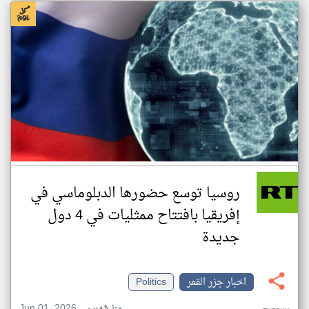
روسيا توسع حضورها الدبلوماسي في
إفريقيا بافتتاح ممثليات في 4 دول
جديدة
اخبار جزر القمر
Politics
Jun 01, 2026