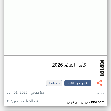
كأس العالم 2026
اخبار جزر القمر
Politics
Jun 01, 2026
منذ شهرين
PF63IT
عدد الكلمات: ٦ الصور: ٢٥
•
bbc.com
بي بي سي عربي