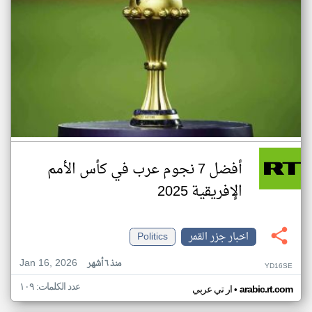
أفضل 7 نجوم عرب في كأس الأمم
الإفريقية 2025
اخبار جزر القمر
Politics
Jan 16, 2026
منذ ٦ أشهر
YD16SE
عدد الكلمات: ١٠٩
•
arabic.rt.com
ار تي عربي