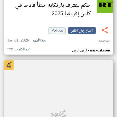
حكم يعترف بارتكابه خطأ فادحا في
كأس إفريقيا 2025
اخبار جزر القمر
Politics
Jan 01, 2026
منذ ٧ أشهر
PG03WV
عدد الكلمات: ٢٢٣
•
arabic.rt.com
ار تي عربي