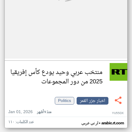
منتخب عربي وحيد يودع كأس إفريقيا
2025 من دور المجموعات
اخبار جزر القمر
Politics
Jan 01, 2026
منذ ٧ أشهر
YU55DX
عدد الكلمات: ١١٠
•
arabic.rt.com
ار تي عربي