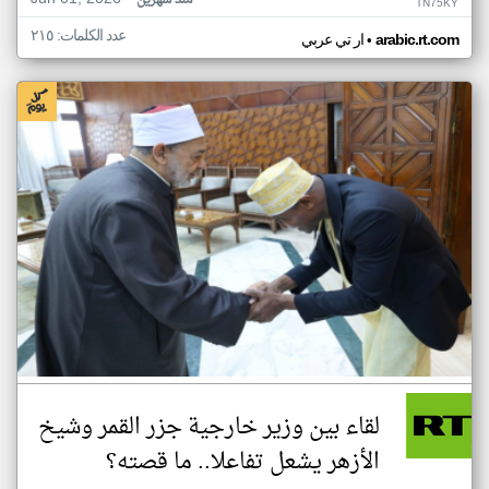
منذ شهرين
TN75KY
عدد الكلمات: ٢١٥
•
arabic.rt.com
ار تي عربي
لقاء بين وزير خارجية جزر القمر وشيخ
الأزهر يشعل تفاعلا.. ما قصته؟