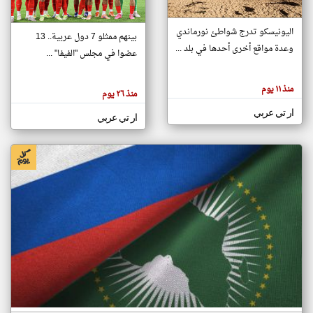
اليونيسكو تدرج شواطئ نورماندي
بينهم ممثلو 7 دول عربية.. 13
klyoum.com
وعدة مواقع أخرى أحدها في بلد ...
تغيير الدولة
عضوا في مجلس "الفيفا" ...
تعبر
مصادر الأخبار من جزر القمر
المقالات
الموجوده
اخبار جزر القمر على مدار الساعة
منذ ١١ يوم
هنا عن
منذ ٢٦ يوم
وجهة
نظر
أهم اخبار جزر القمر العاجلة والمباشرة
ار تي عربي
كاتبيها.
ار تي عربي