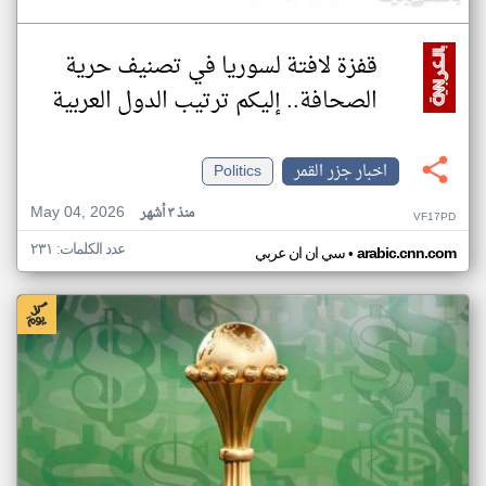
قفزة لافتة لسوريا في تصنيف حرية
الصحافة.. إليكم ترتيب الدول العربية
اخبار جزر القمر
Politics
May 04, 2026
منذ ٣ أشهر
VF17PD
عدد الكلمات: ٢٣١
•
arabic.cnn.com
سي ان ان عربي