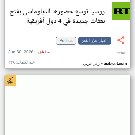
روسيا توسع حضورها الدبلوماسي بفتح
بعثات جديدة في 4 دول أفريقية
اخبار جزر القمر
Politics
Jun 30, 2026
منذ شهر
TG39ZI
عدد الكلمات: ٢٢٨
•
arabic.rt.com
ار تي عربي