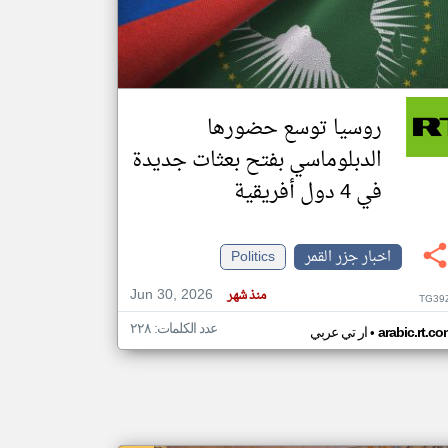
klyoum.com
تغيير الدولة
مصادر الأخبار من جزر القمر
روسيا توسع حضورها
اخبار جزر القمر على مدار الساعة
الدبلوماسي بفتح بعثات جديدة
أهم اخبار جزر القمر العاجلة والمباشرة
في 4 دول أفريقية
اخبار جزر القمر
Politics
Jun 30, 2026
منذ شهر
TG39
عدد الكلمات: ٢٢٨
•
arabic.rt.c
ار تي عربي