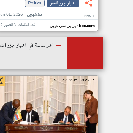
اخبار جزر القمر
Politics
Jun 01, 2026
منذ شهرين
PF63IT
عدد الكلمات: ٦ الصور: ٢٥
•
bbc.com
بي بي سي عربي
أخر ساعة في اخبار جزر القم
اخبار جزر القمر من ار تي عربي