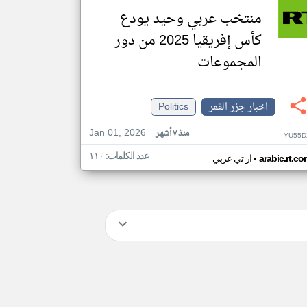
منتخب عربي وحيد يودع
كأس إفريقيا 2025 من دور
المجموعات
اخبار جزر القمر
Politics
Jan 01, 2026
منذ ٧ أشهر
YU55D
عدد الكلمات: ١١٠
•
arabic.rt.c
ار تي عربي