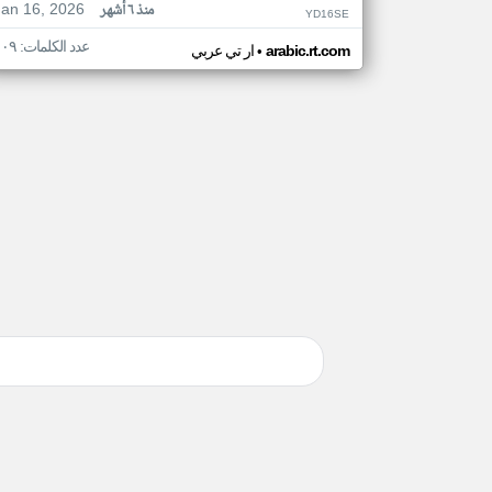
Jan 16, 2026
منذ ٦ أشهر
YD16SE
عدد الكلمات: ١٠٩
•
arabic.rt.com
ار تي عربي