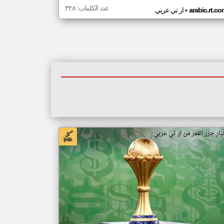
عدد الكلمات: ٣٢٨
•
arabic.rt.c
ار تي عربي
بار جزر القمر من ار تي عربي