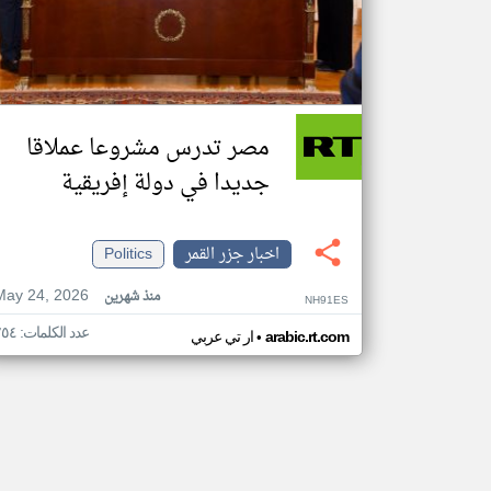
مصر تدرس مشروعا عملاقا
جديدا في دولة إفريقية
اخبار جزر القمر
Politics
May 24, 2026
منذ شهرين
NH91ES
عدد الكلمات: ٢٥٤
•
arabic.rt.com
ار تي عربي