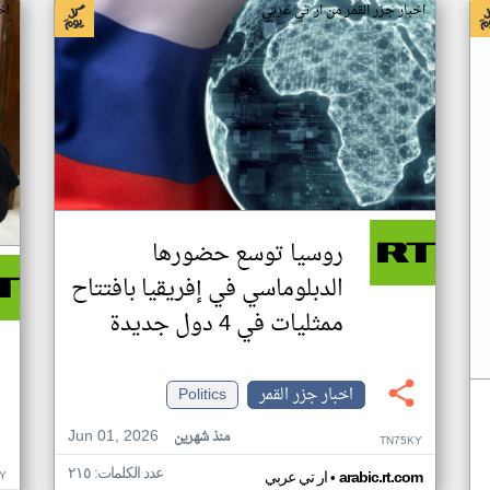
اخبار جزر القمر من ار تي عربي
اخ
روسيا توسع حضورها
الدبلوماسي في إفريقيا بافتتاح
ممثليات في 4 دول جديدة
اخبار جزر القمر
Politics
Jun 01, 2026
منذ شهرين
TN75KY
عدد الكلمات: ٢١٥
•
Y
arabic.rt.com
ار تي عربي