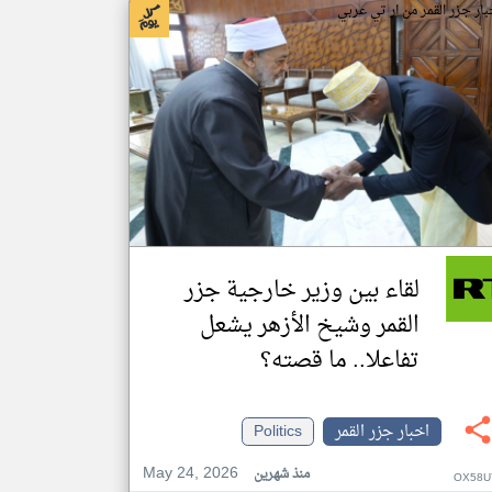
بار جزر القمر من ار تي عربي
لقاء بين وزير خارجية جزر
القمر وشيخ الأزهر يشعل
تفاعلا.. ما قصته؟
اخبار جزر القمر
Politics
May 24, 2026
منذ شهرين
OX58U