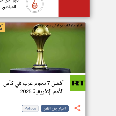
تابع اخر اخب
الميادين
اخبار جزر القمر من ار تي عربي
أفضل 7 نجوم عرب في كأس
الأمم الإفريقية 2025
اخبار جزر القمر
Politics