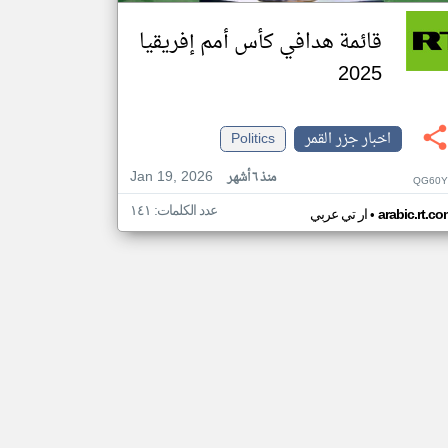
قائمة هدافي كأس أمم إفريقيا
2025
اخبار جزر القمر
Politics
Jan 19, 2026
منذ ٦ أشهر
QG60Y
عدد الكلمات: ١٤١
•
arabic.rt.c
ار تي عربي