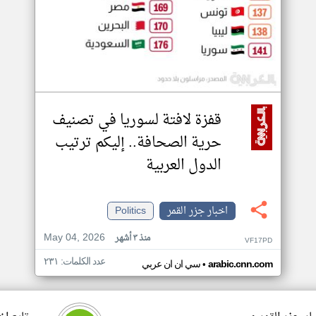
قفزة لافتة لسوريا في تصنيف
حرية الصحافة.. إليكم ترتيب
الدول العربية
اخبار جزر القمر
Politics
May 04, 2026
منذ ٣ أشهر
VF17PD
عدد الكلمات: ٢٣١
•
arabic.cnn.com
سي ان ان عربي