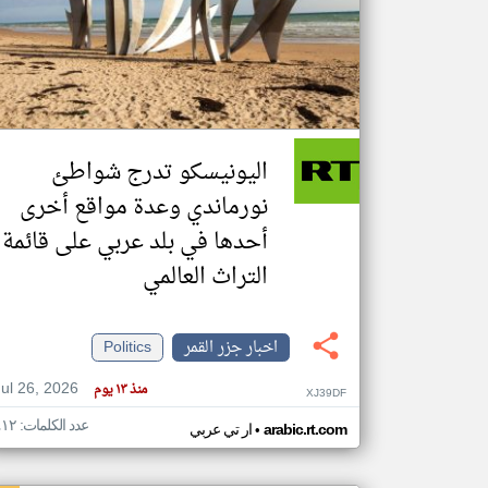
تعبر
المقالات
الموجوده
هنا عن
وجهة
اليونيسكو تدرج شواطئ
نظر
كاتبيها.
نورماندي وعدة مواقع أخرى
أحدها في بلد عربي على قائمة
التراث العالمي
اخبار جزر القمر
Politics
Jul 26, 2026
منذ ١٣ يوم
XJ39DF
عدد الكلمات: ٤١٢
•
arabic.rt.com
ار تي عربي