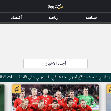
سياسة
رياضة
أقتصاد
أجدد الاخبار
ماندي وعدة مواقع أخرى أحدها في بلد عربي على قائمة التراث العال
اخبار جزر القمر من ار تي عربي
اخ