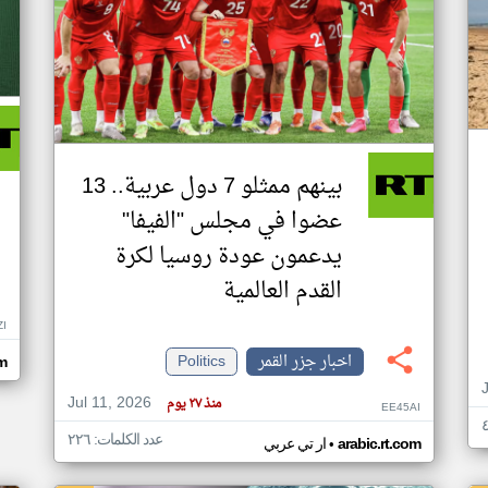
بينهم ممثلو 7 دول عربية.. 13
عضوا في مجلس "الفيفا"
يدعمون عودة روسيا لكرة
القدم العالمية
ZI
اخبار جزر القمر
Politics
om
Jul 11, 2026
منذ ٢٧ يوم
EE45AI
عدد الكلمات: ٢٢٦
•
arabic.rt.com
ار تي عربي