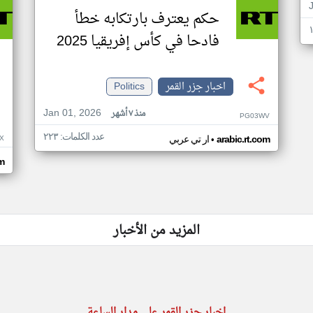
حكم يعترف بارتكابه خطأ
فادحا في كأس إفريقيا 2025
اخبار جزر القمر
Politics
Jan 01, 2026
منذ ٧ أشهر
PG03WV
عدد الكلمات: ٢٢٣
•
X
arabic.rt.com
ار تي عربي
om
المزيد من الأخبار
اخبار جزر القمر على مدار الساعة