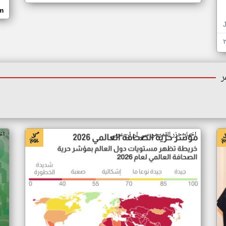
om
ر
اخبار جزر القمر من سي ان ان عربي
اخ